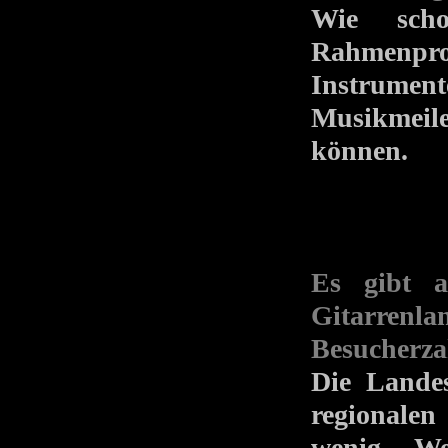
Wie sch
Rahmenp
Instrumen
Musikmeile
können.
Es gibt a
Gitarrenl
Besucherza
Die Landes
regionalen
wenig We