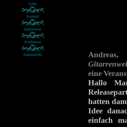
Andreas
Gitarrenwel
eine Verans
Hallo Ma
Releasepa
hatten dama
Idee danac
einfach m