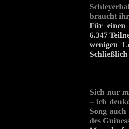
Schleyerha
braucht ih
Für einen
6.347 Teiln
wenigen Lo
Schließlic
Sich nur mi
– ich denk
Song auch 
des Guines