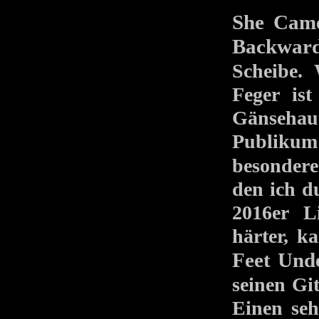
She Cam
Backwar
Scheibe. 
Feger ist
Gänsehau
Publiku
besondere
den ich 
2016er L
härter, k
Feet Und
seinen Gi
Einen seh