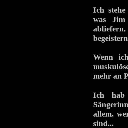
Ich stehe
was Jim
abliefer
begeistern
Wenn ich
muskulöse
mehr an 
Ich hab 
Sängerin
allem, we
sind...