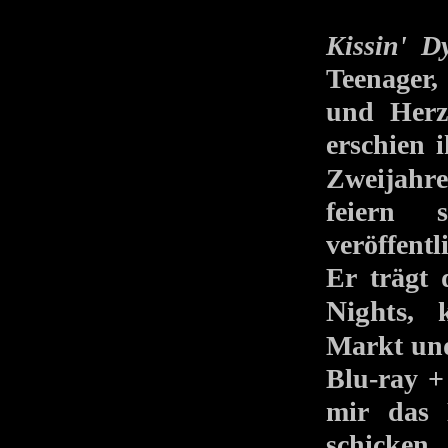
Kissin' D
Teenager,
und Herz
erschien
Zweijahr
feiern 
veröffentl
Er trägt
Nights
, k
Markt un
Blu-ray +
mir das 
schicken