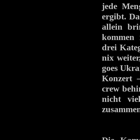
jede Men
ergibt. Da
allein b
kommen n
drei Kateg
nix weiter
goes Ukra
Konzert 
crew behi
nicht vi
zusammen 