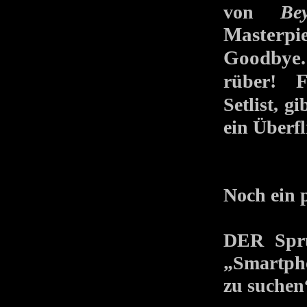
von
Be
Masterpi
Goodbye
rüber!
F
Setlist, g
ein Überfl
Noch ein
DER Spr
„Smartpho
zu suchen