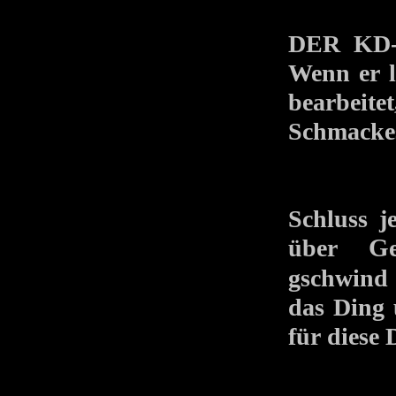
DER KD-S
Wenn er lä
bearbeit
Schmackes 
Schluss j
über
Ge
gschwind
das Ding 
für diese