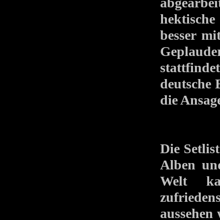
abgearbeit
hektische
besser mi
Geplaud
stattfin
deutsche 
die Ansag
Die Setlis
Alben und
Welt k
zufrieden
aussehen 