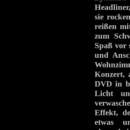
Headliner
sie rocke
reißen m
zum Schw
Spaß vor
und Ansc
Wohnzimm
Konzert, 
DVD in be
Licht u
verwasch
Effekt, d
etwas u