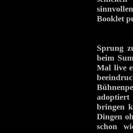
sinnvoll
Booklet p
Sprung 
beim Sum
Mal live 
beeindr
Bühnenpe
adoptiert
bringen k
Dingen oh
schon w