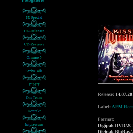
Release:
14.07.20
Label:
AFM Reco
Format:
Digipak DVD/2
Digipak BluRay