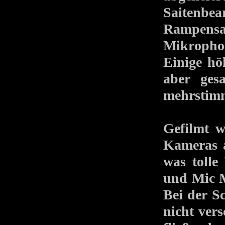
Saitenbea
Rampens
Mikrophon
Einige hö
aber ges
mehrstimmi
Gefilmt w
Kameras 
was tolle
und Mic M
Bei der S
nicht ver