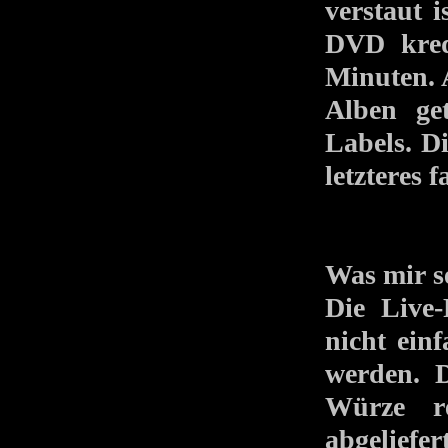
verstaut 
DVD kred
Minuten. 
Alben get
Labels. Di
letzteres 
Was mir se
Die Live
nicht ein
werden. D
Würze r
abgeliefe