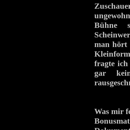
Zuschauer
ungewohnt
Bühne s
Scheinwe
man hört 
Kleinform
fragte ic
gar kei
rausgesch
Was mir fe
Bonusmater