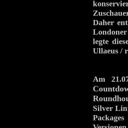
konservie
Zuschaue
Daher ent
Londoner
legte die
Ullaeus /
Am 21.0
Countdow
Roundho
Silver Li
Packages
Versionen