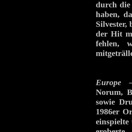
durch die
haben, da
Silvester
der Hit m
fehlen, 
mitgeträll
Europe
– 
Norum, B
sowie Dru
1986er O
einspielt
eroberte.