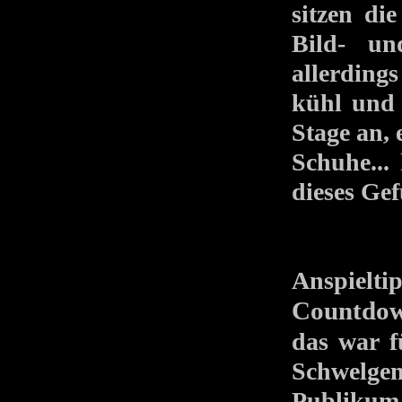
sitzen di
Bild- un
allerding
kühl und 
Stage an,
Schuhe...
dieses Gef
Anspiel
Countdo
das war f
Schwelgen
Publikum