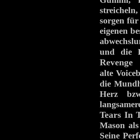
streichel
sorgen für
eigenen be
abwechslun
und die
Revenge
k
alte Voic
die Mund
Herz bzw
langsamer
Tears In 
Mason als
Seine Perf