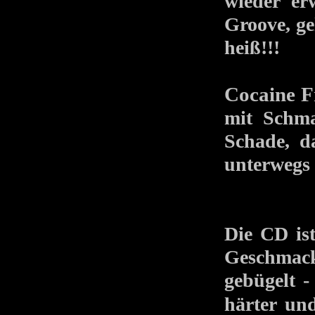
wieder er
Groove, ge
heiß!!!
Cocaine F
mit Schma
Schade, d
unterwegs i
Die CD is
Geschmack 
gebügelt -
härter u