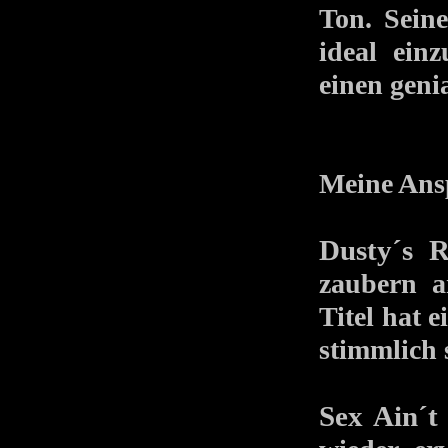
Ton. Sein
ideal ein
einen gen
Meine Ansp
Dusty´s 
zaubern a
Titel hat 
stimmlich 
Sex Ain´t