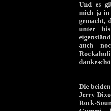
Und es gi
mich ja in
gemacht, 
unter bi
eigenständ
auch noc
Rockaholi
dankeschö
Die beiden
Jerry Dix
Rock-Sou
Gummi, k