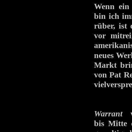
Wenn ein 
bin ich i
rüber, is
vor mitre
amerika
neues W
Markt bri
von Pat Re
vielverspr
Warrant
wu
bis Mitte