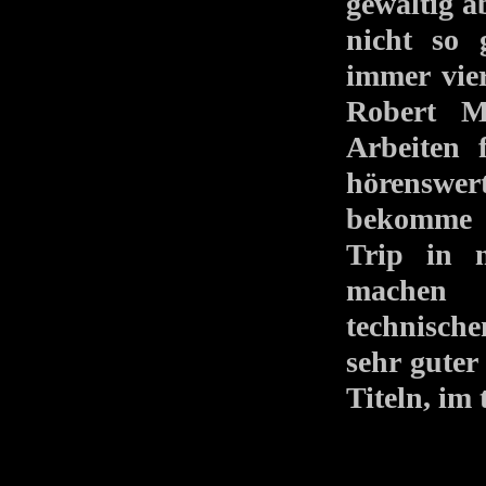
gewaltig a
nicht so 
immer vie
Robert M
Arbeiten 
hörenswert
bekomme g
Trip in m
machen 
technische
sehr gute
Titeln, im