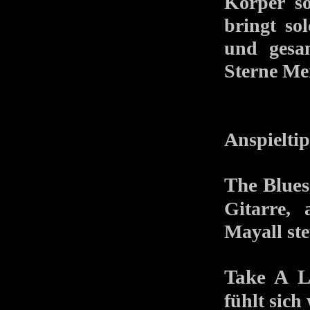
Körper so
bringt so
und gesa
Sterne Me
Anspieltip
The Blues
Gitarre,
Mayall ste
Take A L
fühlt sich