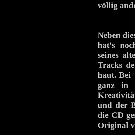
völlig and
Neben die
hat's noc
seines al
Tracks de
haut. Be
ganz in 
Kreativit
und der B
die CD g
Original v