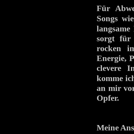
Für Abwec
Songs 
langsam
sorgt für
rocken im
Energie, 
clevere I
komme ich
an mir vo
Opfer.
Meine Ans