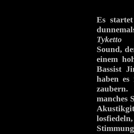
Es start
dunnemals
Tyketto
ve
Sound, de
einem hoh
Bassist 
haben es 
zaubern. 
manches So
Akustikgi
losfiedel
Stimmung 