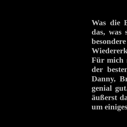
Was die B
das, was 
besonder
Wiedererk
Für mich
der beste
Danny, Br
genial gu
äußerst d
um einiges 