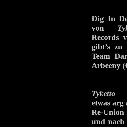
Dig In D
von
Ty
Records v
gibt’s zu
Team Dan
Arbeeny (
Tyketto
be
etwas arg 
Re-Union 
und nach 