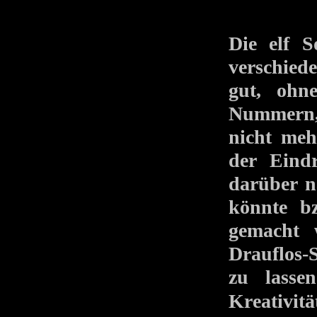
Die elf S
verschied
gut, ohn
Nummern, 
nicht meh
der Eindr
darüber n
könnte bz
gemacht w
Drauflos-
zu lasse
Kreativi