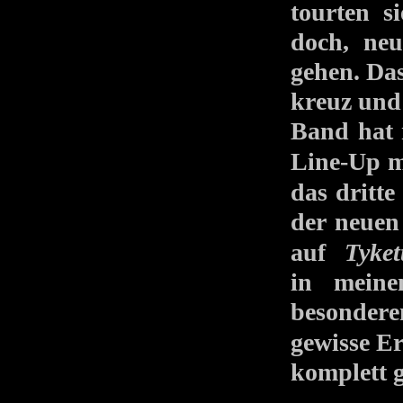
tourten s
doch, neu
gehen. Das
kreuz und 
Band hat 
Line-Up 
das drit
der neuen
auf
Tyke
in meine
besondere
gewisse 
komplett g