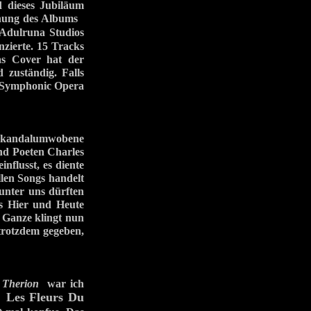
 dieses Jubiläum
lichung des Albums
Adulruna Studios
zierte. 15 Tracks
as Cover hat der
 zuständig. Falls
r Symphonic Opera
kandalumwobene
nd Poeten Charles
flusst, es diente
llen Songs handelt
unter uns dürften
Hier und Heute
s Ganze klingt nun
trotzdem gegeben,
n
Therion
war ich
Les Fleurs Du
n.