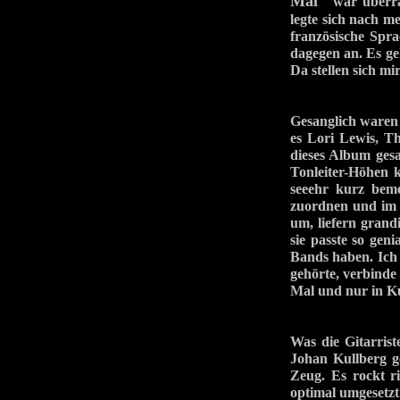
Mal
war überrasc
legte sich nach 
französische Spr
dagegen an. Es g
Da stellen sich m
Gesanglich war
es Lori Lewis, T
dieses Album gesa
Tonleiter-Höhen k
seeehr kurz beme
zuordnen und im P
um, liefern grand
sie passte so ge
Bands haben. Ich
gehörte, verbinde
Mal und nur in K
Was die Gitarris
Johan Kullberg 
Zeug. Es rockt ri
optimal umgesetzt