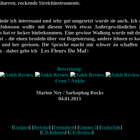
Gitarren, rockende Streichinstrumente.
finde ich interessant und sehr gut umgesetzt wurde sie auch. I
 Johnsson wollte mit diesem Werk etwas Außergewöhnliches
as hat er locker hinbekommen. Eine gewisse Wallung wurde mit d
t – die einen brodeln über vor Begeisterung, andere lehnen es ko
 und her gerissen. Die Sprache macht mir schwer zu schaffen 
Les Fleurs Du Mal
y - daher gebe ich
>
Bewertung:
4 von 7 Ankhs
Marion Ney / Sarkophag Rocks
04.01.2013
[
Updates
] [
Berichte
] [
Fotogalerie
] [
Gimme 5
] [
SarkoTalk
]
[
CD-Releases
] [
CD-Reviews
]