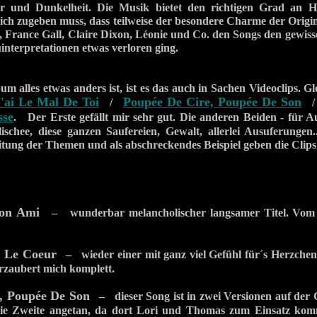
er und Dunkelheit. Die Musik bietet den richtigen Grad an H
ich zugeben muss, dass teilweise der besondere Charme der Orig
 France Gall, Claire Dixon, Léonie und Co. den Songs den gewis
interpretationen etwas verloren ging.
m alles etwas anders ist, ist es das auch in Sachen Videoclips. Gl
J'ai Le Mal De Toi
Poupée De Cire, Poupée De Son
/
sse
. Der Erste gefällt mir sehr gut. Die anderen Beiden - für A
Klischee, diese ganzen Saufereien, Gewalt, allerlei Ausuferungen..
itung der Themen und als abschreckendes Beispiel geben die Clips
on Ami
– wunderbar melancholischer langsamer Titel. Vom
s Le Coeur
– wieder einer mit ganz viel Gefühl für´s Herzchen
rzaubert mich komplett.
, Poupée De Son
– dieser Song ist in zwei Versionen auf der 
die Zweite angetan, da dort Lori und Thomas zum Einsatz kom