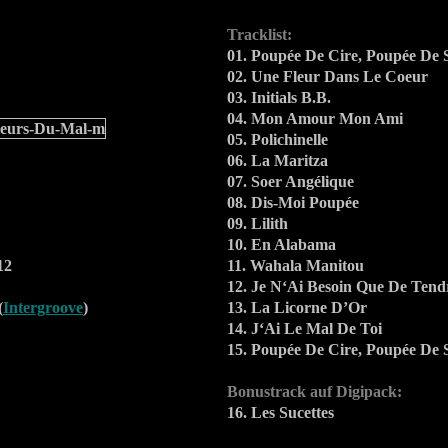
Tracklist:
01. Poupée De Cire, Poupée De 
02. Une Fleur Dans Le Coeur
03. Initials B.B.
04. Mon Amour Mon Ami
05. Polichinelle
06. La Maritza
07. Soer Angélique
08. Dis-Moi Poupée
09. Lilith
10. En Alabama
12
11. Wahala Manitou
12. Je N‘Ai Besoin Que De Tend
(
Intergroove
)
13. La Licorne D’Or
14. J‘Ai Le Mal De Toi
15. Poupée De Cire, Poupée De 
Bonustrack auf Digipack:
16. Les Sucettes