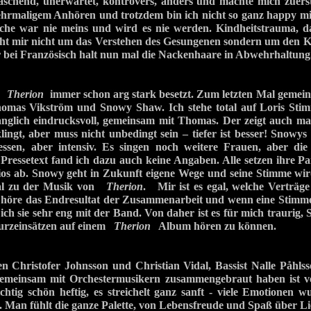
hend, unerwartet, kontrovers, anders und machte mich zuerst
mehrmaligem Anhören und trotzdem bin ich nicht so ganz happy m
ache war nie meins und wird es nie werden. Kindheitstrauma, 
eht mir nicht um das Verstehen des Gesungenen sondern um den K
ir bei Französisch halt nun mal die Nackenhaare in Abwehrhaltung
en
Therion
immer schon arg stark besetzt. Zum letzten Mal gemei
homas Vikström und Snowy Shaw. Ich stehe total auf Loris Stim
nglich eindrucksvoll, gemeinsam mit Thomas. Der zeigt auch mal
lingt, aber muss nicht unbedingt sein – tiefer ist besser! Snowys
ssen, aber intensiv. Es singen noch weitere Frauen, aber die
ressetext fand ich dazu auch keine Angaben. Alle setzen ihre Pa
ios ab. Snowy geht in Zukunft eigene Wege und seine Stimme wird
nial zu der Musik von
Therion
. Mir ist es egal, welche Verträge
 höre das Endresultat der Zusammenarbeit und wenn eine Stimm
 ich sie sehr eng mit der Band. Von daher ist es für mich traurig,
urzeinsätzen auf einem
Therion
Album hören zu können.
ten Christofer Johnsson und Christian Vidal, Bassist Nalle Påh
gemeinsam mit Orchestermusikern zusammengebraut haben ist v
chtig schön heftig, es streichelt ganz sanft - viele Emotionen 
. Man fühlt die ganze Palette, von Lebensfreude und Spaß über L