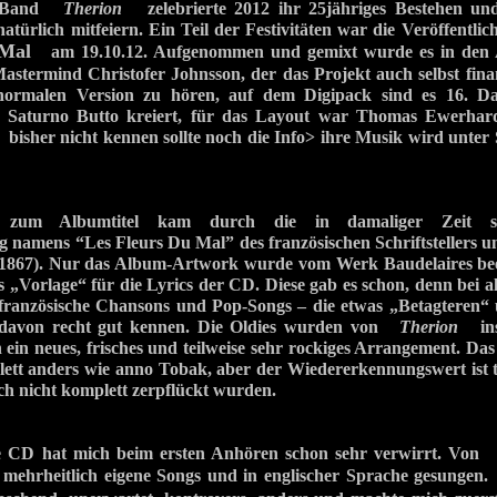
he Band
Therion
zelebrierte 2012 ihr 25jähriges Bestehen und
natürlich mitfeiern. Ein Teil der Festivitäten war die Veröffent
 Mal
am 19.10.12. Aufgenommen und gemixt wurde es in den 
termind Christofer Johnsson, der das Projekt auch selbst finan
 normalen Version zu hören, auf dem Digipack sind es 16. D
er Saturno Butto kreiert, für das Layout war Thomas Ewerhard
bisher nicht kennen sollte noch die Info> ihre Musik wird unte
on zum Albumtitel kam durch die in damaliger Zeit s
namens “Les Fleurs Du Mal” des französischen Schriftstellers u
-1867). Nur das Album-Artwork wurde vom Werk Baudelaires beein
ls „Vorlage“ für die Lyrics der CD. Diese gab es schon, denn bei a
 französische Chansons und Pop-Songs – die etwas „Betagteren“ 
e davon recht gut kennen. Die Oldies wurden von
Therion
ins 
n ein neues, frisches und teilweise sehr rockiges Arrangement. Da
lett anders wie anno Tobak, aber der Wiedererkennungswert ist 
ich nicht komplett zerpflückt wurden.
se CD hat mich beim ersten Anhören schon sehr verwirrt. Vo
 mehrheitlich eigene Songs und in englischer Sprache gesunge