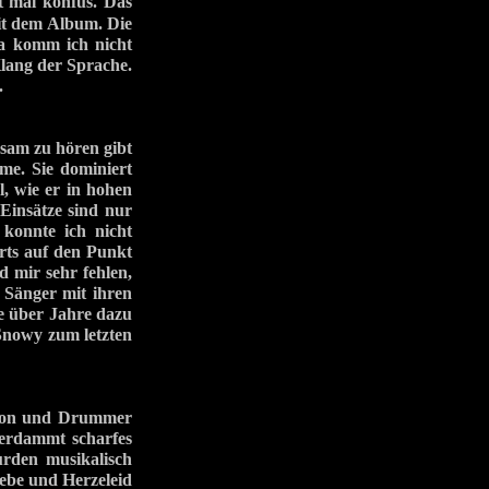
 mal konfus. Das
it dem Album. Die
da komm ich nicht
lang der Sprache.
.
nsam zu hören gibt
me. Sie dominiert
, wie er in hohen
 Einsätze sind nur
 konnte ich nicht
rts auf den Punkt
 mir sehr fehlen,
 Sänger mit ihren
e über Jahre dazu
 Snowy zum letzten
lsson und Drummer
erdammt scharfes
wurden musikalisch
iebe und Herzeleid