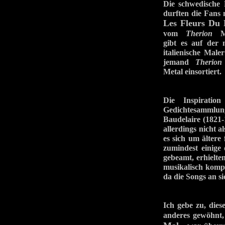
Die schwedisc
durften die Fans 
Les Fleurs Du
vom
Therion
Mas
gibt es auf der
italienische Mal
jemand
Therion
Metal einsortiert.
Die Inspirati
Gedichtesammlung 
Baudelaire (1821
allerdings nicht a
es sich um ältere
zumindest einig
gebeamt, erhielte
musikalisch komp
da die Songs an s
Ich gebe zu, die
anderes gewöhnt,