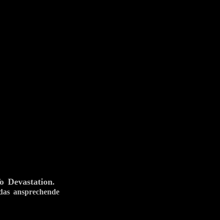
o Devastation
.
 das ansprechende