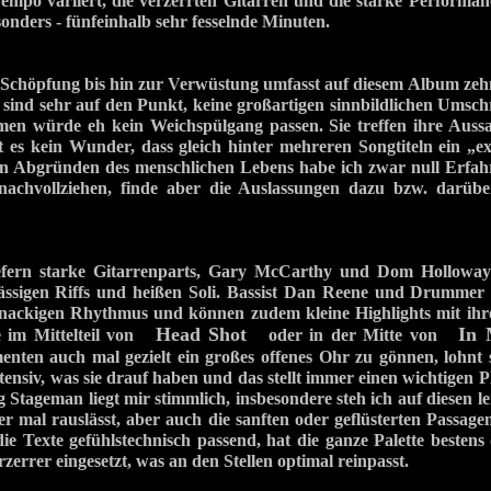
Tempo variiert, die verzerrten Gitarren und die starke Performa
nders - fünfeinhalb sehr fesselnde Minuten.
Schöpfung bis hin zur Verwüstung umfasst auf diesem Album zehn
 sind sehr auf den Punkt, keine großartigen sinnbildlichen Umsc
en würde eh kein Weichspülgang passen. Sie treffen ihre Aussa
 es kein Wunder, dass gleich hinter mehreren Songtiteln ein „e
en Abgründen des menschlichen Lebens habe ich zwar null Erfa
 nachvollziehen, finde aber die Auslassungen dazu bzw. darübe
fern starke Gitarrenparts, Gary McCarthy und Dom Holloway
ässigen Riffs und heißen Soli. Bassist Dan Reene und Drumme
knackigen Rhythmus und können zudem kleine Highlights mit ih
Head Shot
In 
se im Mittelteil von
oder in der Mitte von
enten auch mal gezielt ein großes offenes Ohr zu gönnen, lohnt s
tensiv, was sie drauf haben und das stellt immer einen wichtigen 
 Stageman liegt mir stimmlich, insbesondere steh ich auf diesen le
er mal rauslässt, aber auch die sanften oder geflüsterten Passagen
die Texte gefühlstechnisch passend, hat die ganze Palette besten
zerrer eingesetzt, was an den Stellen optimal reinpasst.