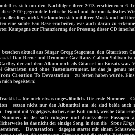
andelt es sich um den Nachfolger ihrer 2013 erschienenen 6
diese 2010 gegründete britische Band und ihr musikalisches Wirk
n allerdings nicht. Sie konnten sich mit ihrer Musik und mit ihr
ten eine solide Fan-Base erarbeiten, was auch daran zu erkennen
tarter Kampagne zur Finanzierung der Pressung dieser CD innerha
bestehen aktuell aus Sänger Gregg Stageman, den Gitarristen Ca
assist Dan Reene und Drummer Gav Ranz. Callum Sullivan ist
Carthy, der auf dem Album noch als Gitarrist im Einsatz war. 
i Gitarristen und ohne Tasteninstrument, ist das ja genau m
rom Creation To Devastation
zu bieten haben würde. Eins 
 mich begeistern!
C
Tracklist – für mich etwas ungewöhnlich. Die erste Nummer
ion
setzen nicht nur den Albumtitel um, sie sind beide auch r
n
beginnt mit Vogelgezwitscher, eine Kuh muht, weiche Gitarrenkl
 Nummer, in der sich ruhigere und druckvollere Passagen ab
licherweise ist das nicht der einzige Song, in dem die
Stone Kings
Devastation
räsentieren.
dagegen startet mit einem Schusswechs