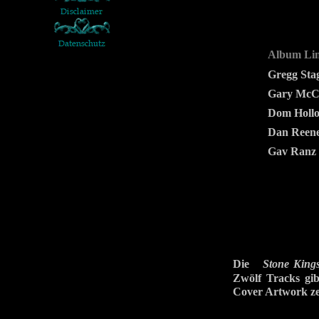
Album Li
Gregg St
Gary McC
Dom Holl
Dan Reen
Gav Ranz
Die
Stone King
Zwölf Tracks gib
Cover Artwork ze