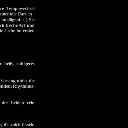
ere Tempowechsel
rumentale Part in
telligent. :-) Sie
sch-freche Art und
ie Liebe im ersten
 heiß, ruhigeres
 Gesang unter die
ierendem Rhythmus-
der beiden rein
, die mich fesseln