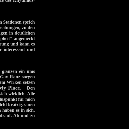
nce des Rhythmus-
 Stationen sprich
hreibungen, zu den
gen in deutlichen
xplicit“ angemerkt
hrung und kann es
r interessant und
 glänzen ein ums
r Gav Ranz sorgen
rem Wirken setzen
My Place
. Den
ich wirklich. Alle
Pluspunkt für mich
icht kratzig-rauen
 haben es in sich.
s drauf. Ab und zu