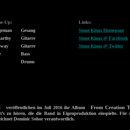
ne-Up:
Links:
ageman
Gesang
Stone Kings Homepage
arthy
Gitarre
Stone Kings @ Facebook
oway
Gitarre
Stone Kings @ Twitter
e
Bass
Drums
From Creation T
s
veröffentlichen im Juli 2016 ihr Album
t’s zu hören, die die Band in Eigenproduktion einspielte. Für
ichnet Dominic Sohor verantwortlich.