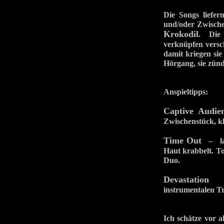
Die Songs liefe
und/oder Zwische
Krokodil
. Di
verknüpfen versch
damit kriegen sie
Hörgang, sie zünd
Anspieltipps:
Captive Audie
Zwischenstück, kl
Time Out
– lang
Haut krabbelt. To
Duo.
Devastation
– h
instrumentalen T
Ich schätze vor a