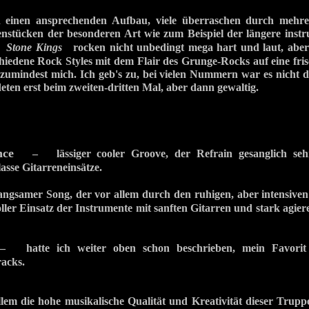
rn einen ansprechenden Aufbau, viele überraschen durch mehr
nstücken der besonderen Art wie zum Beispiel der längere inst
e
Stone Kings
rocken nicht unbedingt mega hart und laut, aber in
iedene Rock Styles mit dem Flair des Grunge-Rocks auf eine fri
 zumindest mich. Ich geb's zu, bei vielen Nummern war es nicht d
eten erst beim zweiten-dritten Mal, aber dann gewaltig.
nce
– lässiger cooler Groove, der Refrain gesanglich sehr
asse Gitarreneinsätze.
samer Song, der vor allem durch den ruhigen, aber intensiven
ller Einsatz der Instrumente mit sanften Gitarren und stark ag
atte ich weiter oben schon beschrieben, mein Favorit 
racks.
llem die hohe musikalische Qualität und Kreativität dieser Truppe