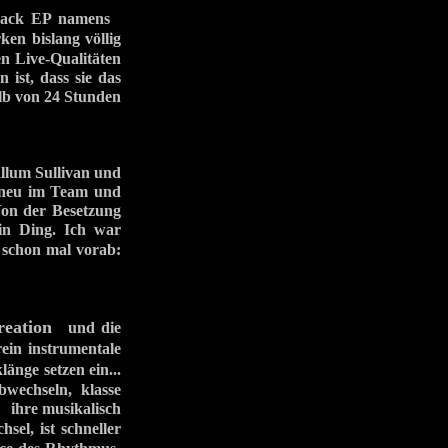
 Track EP namens
en bislang völlig
en Live-Qualitäten
 ist, dass sie das
lb von 24 Stunden
llum Sullivan und
 neu im Team und
Von der Besetzung
ein Ding. Ich war
schon mal vorab:
reation
und die
ein instrumentale
änge setzen ein...
wechseln, klasse
ihre musikalisch
el, ist schneller