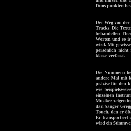
und härter, das 
Duos punkten beso
Der Weg von der 
Tracks. Die Texte
behandelten Them
Worten und so ist
wird. Mit gewiss
persönlich nicht
klasse verfasst.
Die Nummern lie
andere Mal mit l
präzise für den 
wie beispielswei
einzelnen Instrum
Musiker zeigen in
dar. Sänger Gregg
Touch, den er öft
Er transportiert 
wird ein Stimmver