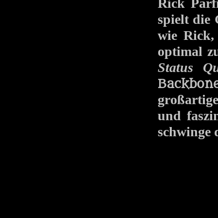
Rick Parf
spielt die
wie Rick,
optimal z
Status Q
Backbon
großartig
und faszi
schwinge d