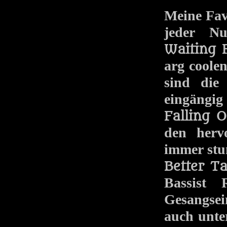
Meine Fav
jeder Nu
Waiting
arg coole
sind di
eingängig
Falling 
den herv
immer st
Better T
Bassist
Gesangse
auch unte