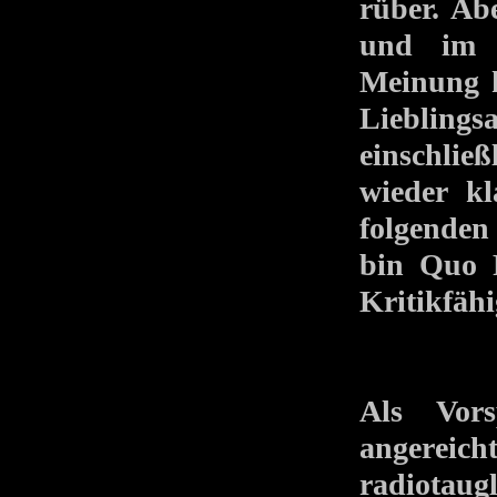
rüber. Ab
und im T
Meinung k
Liebling
einschlie
wieder k
folgenden
bin Quo 
Kritikfähi
Als Vor
angereich
radiotau