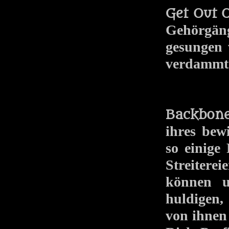
Get Out 
Gehörgäng
gesungen 
verdammt 
Backbon
ihres bew
so einige
Streitere
können u
huldigen,
von ihnen 