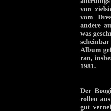
allerding
von ziel
vom Drea
andere au
was geschr
scheinbar
Album gef
ran, insb
1981.
Der Boogi
rollen au
gut vern