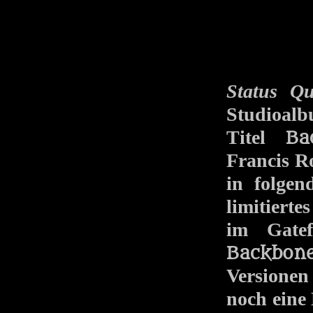
Status Q
Studioalb
Titel
Ba
Francis R
in folge
limitierte
im Gate
Backbon
Versionen
noch eine