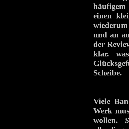
häufigem
einen kle
wiederum 
und an au
der Revie
klar, wa
Glücksgef
Scheibe.
Viele Ban
Werk musi
wollen.
S