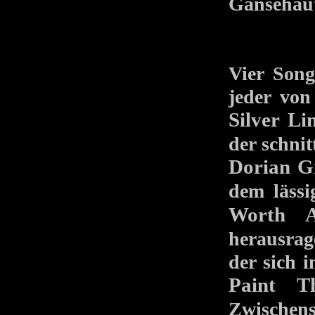
Gänsehau
Vier Song
jeder von
Silver Li
der schni
Dorian G
dem läss
Worth A
herausrag
der sich 
Paint T
Zwische