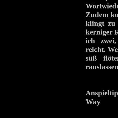
Wortwiede
Zudem ko
klingt zu
kerniger 
ich zwei
reicht. We
süß flöt
rauslasse
Anspielti
Way