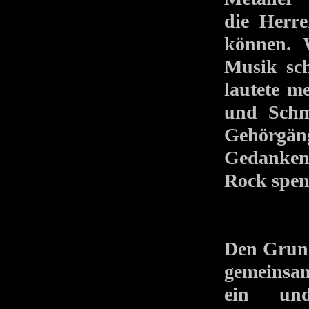
die Herre
können. 
Musik sc
lautete 
und Schma
Gehörgä
Gedanken
Rock spen
Den Grund
gemeinsam
ein und