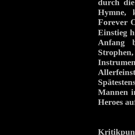
durch di
Hymne, 
Forever 
Einstieg 
Anfang b
Strophen,
Instrumen
Allerfein
Späteste
Mannen in
Heroes au
Kritik