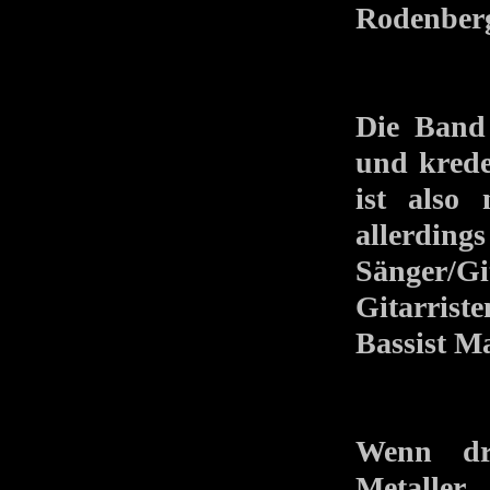
Rodenberg
Die Band
und krede
ist also
allerdin
Sänger/G
Gitarrist
Bassist 
Wenn dre
Metalle