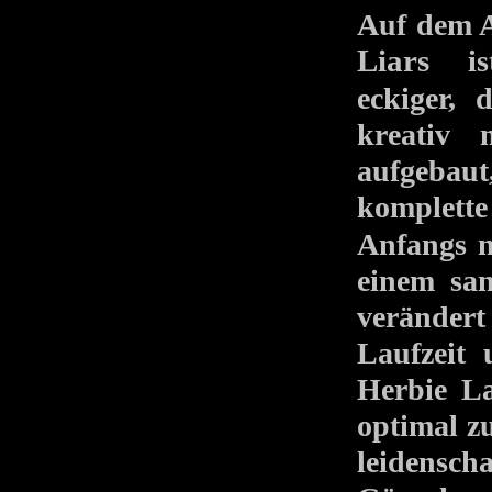
Auf dem A
Liars
i
eckiger,
kreativ 
aufgebaut
komplett
Anfangs n
einem san
verändert
Laufzeit 
Herbie La
optimal zu
leidensch