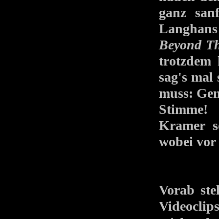
ganz sanf
Langhans
Beyond Th
trotzdem 
sag's mal
muss: Gen
Stimme!
Kramer s
wobei vor
Vorab st
Videoclip