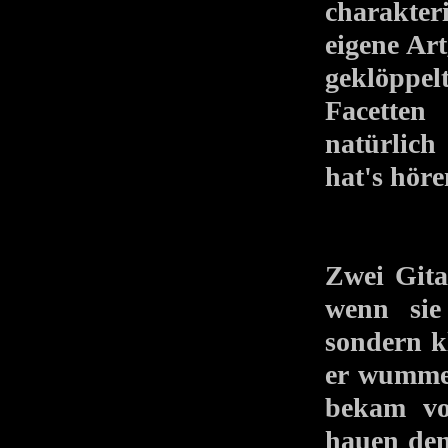
charakter
eigene Ar
geklöppel
Facetten
natürlich
hat's hör
Zwei Gita
wenn sie
sondern k
er wummer
bekam vo
hauen den