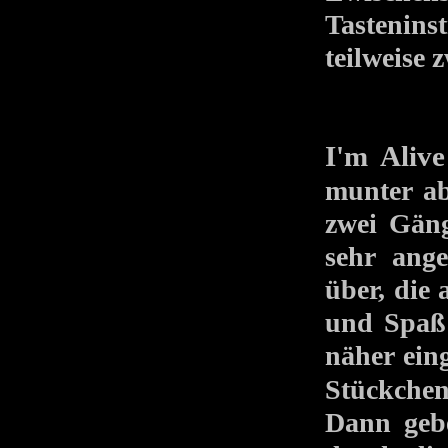
Tastenins
teilweise 
I'm Alive
munter ab
zwei Gäng
sehr ange
über, die 
und Spaß 
näher ei
Stückche
Dann gebe