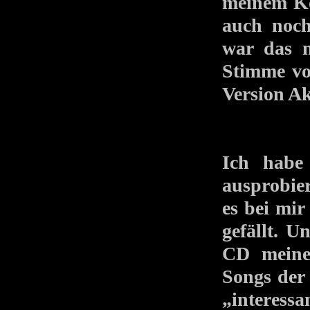
meinem Ko
auch noch
war das
Stimme vo
Version A
Ich habe
ausprobier
es bei mi
gefällt. U
CD meine
Songs der
„interessa