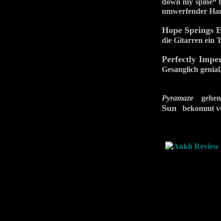
down my spine“ t
umwerfender Ha
Hope Springs E
die Gitarren ein
Perfectly Imper
Gesanglich genial,
Pyramaze
gehen l
Sun
bekommt vo