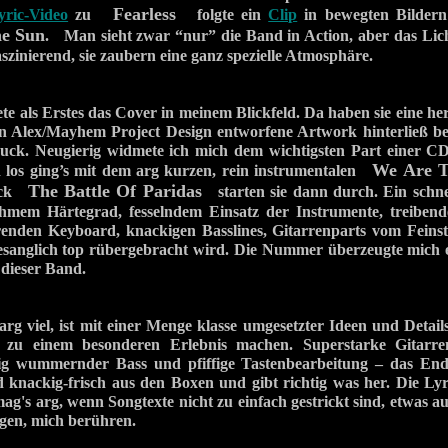
Fearless
yric-Video
zu
folgte ein
Clip
in bewegten Bilder
he Sun
. Man sieht zwar “nur” die Band in Action, aber das Lich
aszinierend, sie zaubern eine ganz spezielle Atmosphäre.
e als Erstes das Cover in meinem Blickfeld. Da haben sie eine h
on Alex/Mayhem Project Design entworfene Artwork hinterließ bei
uck. Neugierig widmete ich mich dem wichtigsten Part einer C
We Are 
d los ging’s mit dem arg kurzen, rein instrumentalen
The Battle Of Paridas
rack
starten sie dann durch. Ein schnel
hmem Härtegrad, fesselndem Einsatz der Instrumente, treiben
ierenden Keyboard, knackigen Basslines, Gitarrenparts vom Feinst
gesanglich top rübergebracht wird. Die Nummer überzeugte mich 
 dieser Band.
arg viel, ist mit einer Menge klasse umgesetzter Ideen und Details
zu einem besonderen Erlebnis machen. Superstarke Gitarrenp
ig wummernder Bass und pfiffige Tastenbearbeitung – das End
d knackig-frisch aus den Boxen und gibt richtig was her. Die Lyr
mag's arg, wenn Songtexte nicht zu einfach gestrickt sind, etwas 
gen, mich berühren.