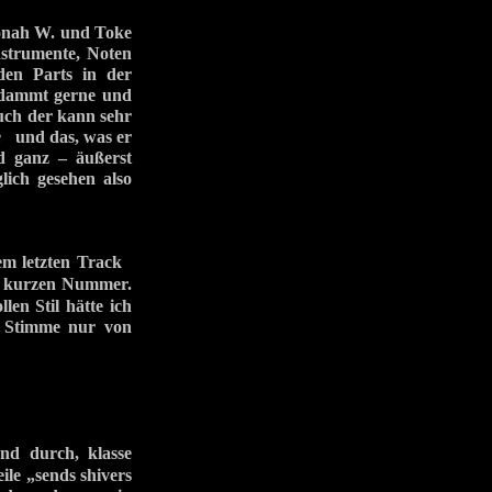
Jonah W. und Toke
nstrumente, Noten
den Parts in der
erdammt gerne und
auch der kann sehr
e
und das, was er
nd ganz – äußerst
lich gesehen also
 dem letzten Track
 zu kurzen Nummer.
len Stil hätte ich
s Stimme nur von
d durch, klasse
le „sends shivers