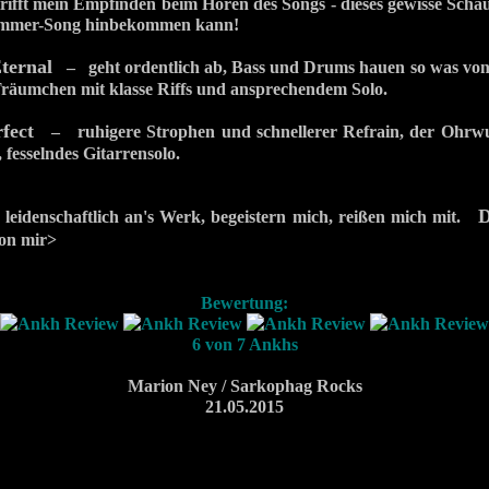
rifft mein Empfinden beim Hören des Songs - dieses gewisse Schau
mmer-Song hinbekommen kann!
ternal
– geht ordentlich ab, Bass und Drums hauen so was von 
 Träumchen mit klasse Riffs und ansprechendem Solo.
fect
– ruhigere Strophen und schnellerer Refrain, der Ohrwu
 fesselndes Gitarrensolo.
D
eidenschaftlich an's Werk, begeistern mich, reißen mich mit.
n mir>
Bewertung:
6 von 7 Ankhs
Marion Ney / Sarkophag Rocks
21.05.2015