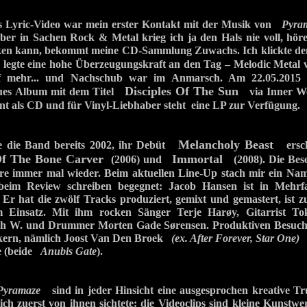
etes Lyric-Video war mein erster Kontakt mit der Musik von
Pyra
ber in Sachen Rock & Metal krieg ich ja den Hals nie voll, höre
ken kann, bekommt meine CD-Sammlung Zuwachs. Ich klickte den
egte eine hohe Überzeugungskraft an den Tag – Melodic Metal 
f mehr... und Nachschub war im Anmarsch. Am 22.05.2015 v
Disciples Of The Sun
ues Album mit dem Titel
via Inner Wo
nt als CD und für Vinyl-Liebhaber steht eine LP zur Verfügung.
Melancholy Beast
 die Band bereits 2002, ihr Debüt
erschi
f The Bone Carver
Immortal
(2006) und
(2008). Die Bese
hre immer mal wieder. Beim aktuellen Line-Up stach mir ein Nam
beim Review schreiben begegnet: Jacob Hansen ist in Mehr
Er hat die zwölf Tracks produziert, gemixt und gemastert, ist zu
Einsatz. Mit ihm rocken Sänger Terje Harøy, Gitarrist To
h W. und Drummer Morten Gade Sørensen. Produktiven Besuch
ikern, nämlich Joost Van Den Broek
(ex. After Forever, Star One)
s
e (beide
Anubis Gate
).
Pyramaze
sind in jeder Hinsicht eine ausgesprochen kreative T
ch zuerst von ihnen sichtete: die Videoclips sind kleine Kunstw