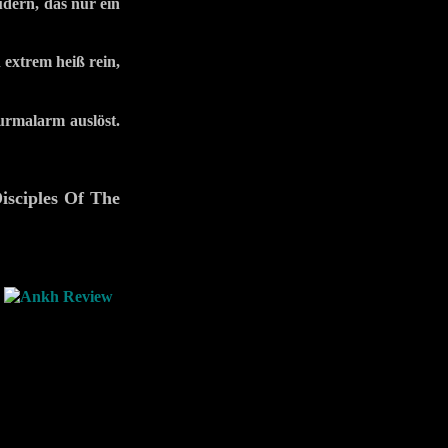
dern, das nur ein
extrem heiß rein,
rmalarm auslöst.
isciples Of The