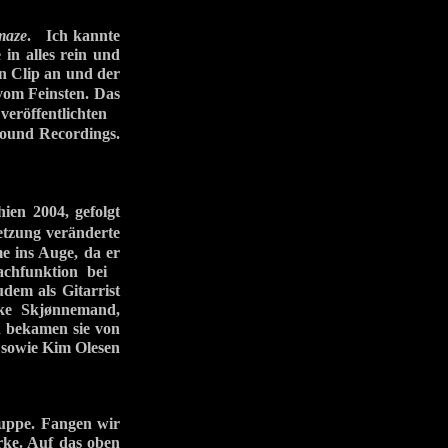
maze
. Ich kannte
 in alles rein und
 Clip an und der
vom Feinsten. Das
eröffentlichten
und Recordings.
en 2004, gefolgt
tzung veränderte
e ins Auge, da er
fachfunktion bei
dem als Gitarrist
ke Skjønnemand,
 bekamen sie von
owie Kim Olesen
ruppe. Fangen wir
erke. Auf das oben