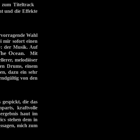
n zum Titeltrack
t und die Effekte
ervorragende Wahl
 mir sofort einen
D: der Musik. Auf
The Ocean
. Mit
lerer, melodiöser
den Drums, einem
en, dazu ein sehr
endgültig von den
 gespickt, die das
arts, kraftvolle
ergebnis haut im
ics stehen dem in
aussagen, mich zum