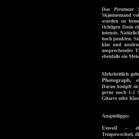
Das
Pyramaze
So
Skjønnemand voll
wurden zu bemer
richtigen Dosis 
intensiv. Natürli
hoch punkten. Sä
klar und ausdruc
ansprechendes Ti
ebenfalls ein Mei
Mehrheitlich geht
Photograph
, ei
Daran knüpft sich
gerne noch 1-2 
Gitarre oder Klav
Anspieltipps:
Unveil
– elektr
Tempowechsel, di