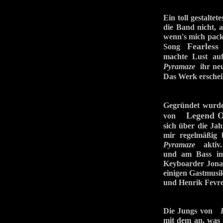
Ein toll gestalt
die Band nicht, a
wenn's mich pac
Fearless
Song
l
machte Lust au
Pyramaze
ihr ne
Das Werk erschei
Gegründet wurde
Legend O
von
sich über die Ja
mir regelmäßig 
Pyramaze
aktiv. 
und am Bass im 
Keyboarder Jona
einigen Gastmus
und Henrik Fevr
Die Jungs von
mit dem an, was i