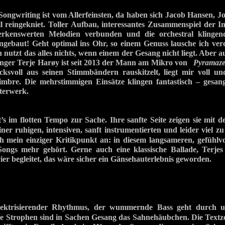
ngwriting ist vom Allerfeinsten, da haben sich Jacob Hansen, 
 reingekniet. Toller Aufbau, interessantes Zusammenspiel der I
kenswerten Melodien verbunden und die orchestral klingen
eingebaut! Geht optimal ins Ohr, so einem Genuss lausche ich v
ch nutzt das alles nichts, wenn einem der Gesang nicht liegt. Aber 
nger Terje Harøy ist seit 2013 der Mann am Mikro von
Pyramaz
ksvoll aus seinen Stimmbändern rauskitzelt, liegt mir voll u
mbre. Die mehrstimmigen Einsätze klingen fantastisch – gesang
sterwerk.
’s im flotten Tempo zur Sache. Ihre sanfte Seite zeigen sie mit
ner ruhigen, intensiven, sanft instrumentierten und leider viel
 mein einziger Kritikpunkt an: in diesem langsameren, gefühlvol
Songs mehr gehört. Gerne auch eine klassische Ballade, Terje
ier begleitet, das wäre sicher ein Gänsehauterlebnis geworden.
isierender Rhythmus, der wummernde Bass geht durch un
e Strophen sind in Sachen Gesang das Sahnehäubchen. Die Textzei