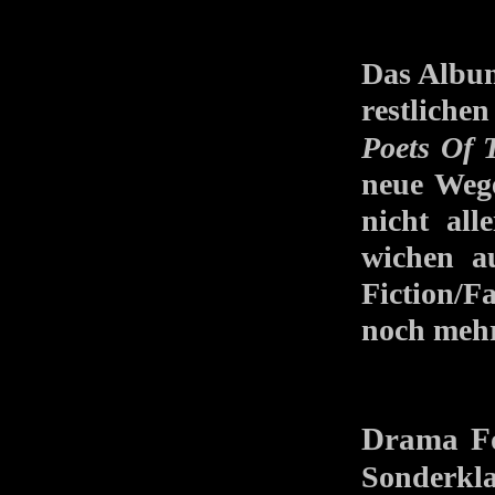
Das Album
restlich
Poets Of 
neue Wege
nicht al
wichen a
Fiction/F
noch mehr
Drama Fo
Sonderkla