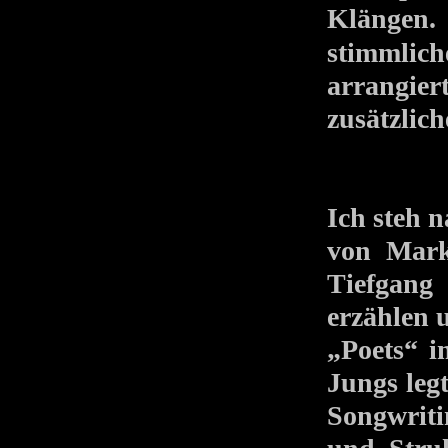
Klängen
stimmlic
arrangie
zusätzlich
Ich steh 
von Mark
Tiefgang
erzählen 
„Poets“ i
Jungs leg
Songwrit