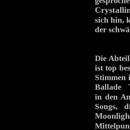
gesproc
Crystalli
sich hin,
der schwä
Die Abtei
ist top be
Stimmen i
Ballade
in den An
Songs, d
Moonligh
Mittelpu