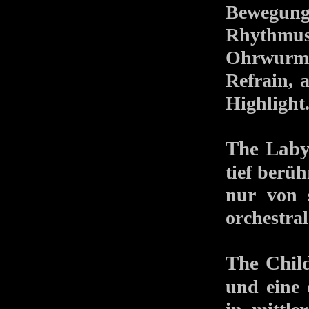
Bewegung
Rhyt
Ohrwurmi
Refrain, 
Highlight
The Laby
tief berü
nur von s
orchestra
The Chil
und eine 