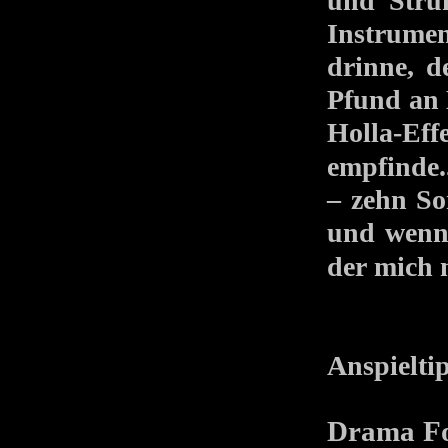
und Struk
Instrumen
drinne, d
Pfund an 
Holla-E
empfinde.
– zehn So
und wen
der mich n
Anspielti
Drama Fo