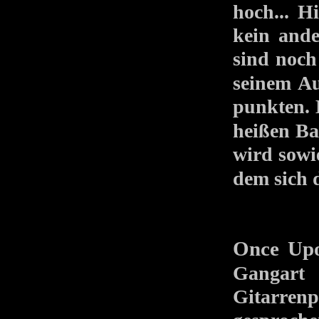
hoch... H
kein ande
sind noc
seinem Au
punkten.
heißen Ba
wird sow
dem sich 
Once Upo
Gangart 
Gitarren