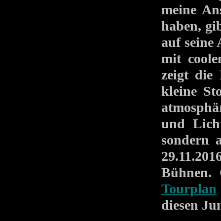
meine An
haben, gi
auf seine
mit cool
zeigt die
kleine St
atmosphär
und Lich
sondern a
29.11.20
Bühnen. 
Tourplan
diesen Jun