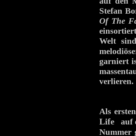
auf den 
Stefan B
Of The Fa
einsortie
Welt sin
melodiöse
garniert 
massenta
verlieren.
Als erst
Life
auf d
Nummer gr