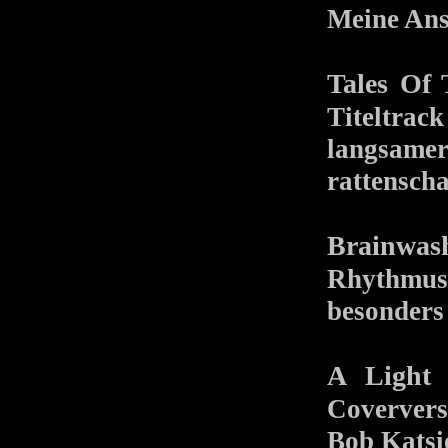
Meine Ansp
Tales Of
Titeltra
langsamer
rattenscha
Brainwas
Rhythmus,
besonders
A Light
Coverver
Bob Katsi