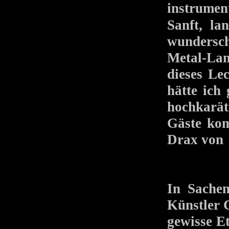
instrumen
Sanft, la
wundersc
Metal-Land
dieses Lec
hätte ich
hochkarä
Gäste ko
Drax vo
In Sache
Künstler 
gewisse Et