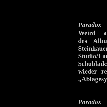
Paradox
v
Weird
am 
des Alb
Steinhaue
Studio/
Schubläd
wieder re
„Ablagesy
Paradox
w