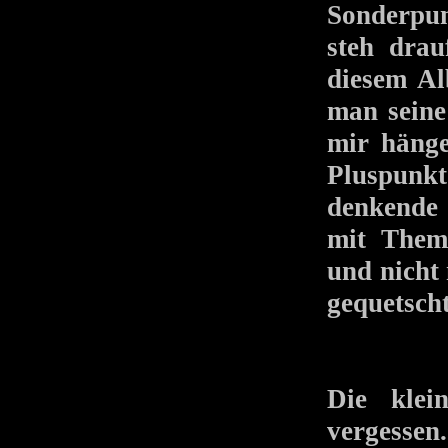
Sonderpun
steh drau
diesem Al
man seine
mir hänge
Pluspunkt:
denkende 
mit Them
und nicht 
gequetsch
Die klei
vergesse