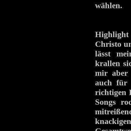
wählen.
Highlight
Christo u
lässt me
krallen s
mir aber
auch für
richtigen
Songs roc
mitreiß
knackige
Gesamtwe