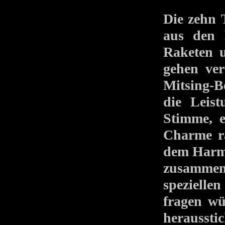
Die zehn 
aus den 
Raketen u
gehen ve
Mitsing-B
die Leis
Stimme, e
Charme ra
dem Harmo
zusammen 
speziell
fragen w
heraussti