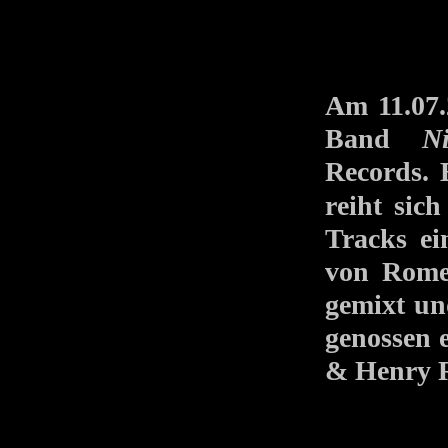
Am 11.07.
Band
N
Records. 
reiht sic
Tracks e
von Rome
gemixt un
genossen 
& Henry R