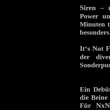
Siren
– m
Power un
Minuten t
besonders
It‘s Not 
der dive
Sonderpun
Ein Debüt
die Beine
Für
NxN