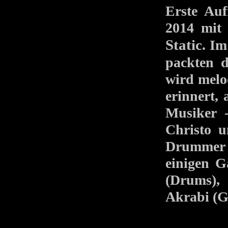
Erste Au
2014 mit
Static
. I
packten d
wird melo
erinnert, 
Musiker -
Christo 
Drummer D
einigen 
(Drums),
Akrabi (G