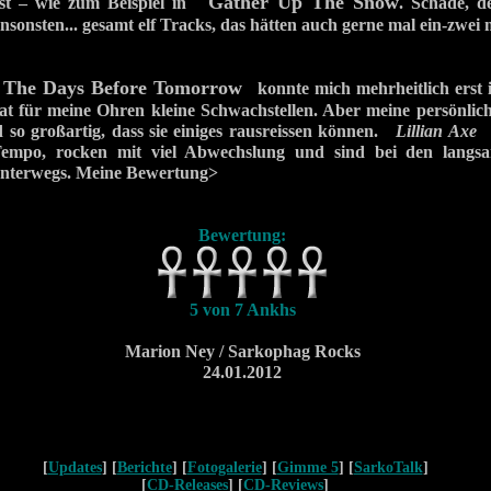
Gather Up The Snow
st – wie zum Beispiel in
. Schade, d
 Ansonsten... gesamt elf Tracks, das hätten auch gerne mal ein-zwei
 The Days Before Tomorrow
konnte mich mehrheitlich erst
t für meine Ohren kleine Schwachstellen. Aber meine persönlich
d so großartig, dass sie einiges rausreissen können.
Lillian Axe
b
 Tempo, rocken mit viel Abwechslung und sind bei den lan
unterwegs. Meine Bewertung>
Bewertung:
5 von 7 Ankhs
Marion Ney / Sarkophag Rocks
24.01.2012
[
Updates
] [
Berichte
] [
Fotogalerie
] [
Gimme 5
] [
SarkoTalk
]
[
CD-Releases
] [
CD-Reviews
]