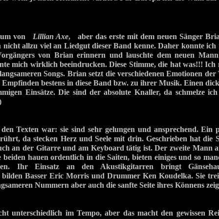
Album von
Lillian Axe
, aber das erste mit dem neuen Sänger Bria
ch nicht allzu viel an Liedgut dieser Band kenne. Daher konnte ich
orgängers von Brian erinnern und lauschte dem neuen Mann
nte mich wirklich beeindrucken. Diese Stimme, die hat was!!! Ich
 langsameren Songs. Brian setzt die verschiedenen Emotionen der
 Empfinden bestens in diese Band bzw. zu ihrer Musik. Einen dic
immigen Einsätze. Die sind der absolute Knaller, da schmelze ic
)
 den Texten war: sie sind sehr gelungen und ansprechend. Ein
rührt, da stecken Herz und Seele mit drin. Geschrieben hat die
uch an der Gitarre und am Keyboard tätig ist. Der zweite Mann a
 beiden hauen ordentlich in die Saiten, bieten einiges und so man
en. Ihr Einsatz an den Akustikgitarren bringt Gänsehaut
bilden Basser Eric Morris und Drummer Ken Koudelka. Sie trei
ngsameren Nummern aber auch die sanfte Seite ihres Könnens zeig
cht unterschiedlich im Tempo, aber das macht den gewissen Rei