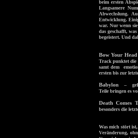
beim ersten Abspi
Langsamere Numm
Abwechslung. Auc
Entwicklung. Eini
war. Nur wenn sie
das geschafft, was
begeistert. Und da
Bow Your Head
Track punktet die 
samt dem emotion
ersten bis zur letz
Babylon
– geht r
Teile bringen es v
Death Comes 
besonders die letz
Was mich stört ist
Veränderung, ohne