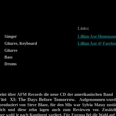
Links:
Sänger
Lillian Axe Homepag
Gitarre, Keyboard
Lillian Axe @ Faceb
Gitarre
Bass
Drums
heint über AFM Records die neue CD der amerikanischen Ban
XI: The Days Before Tomorrow
Titel
. Aufgenommen wurde
produziert von Steve Blaze, für den Mix war Sylvia Massy zust
leich und diese zehn lagen auch zum Reviewen vor. Zusätzli
ber wohl je nach Kontinent variiert. Für Europa fiel die Wahl a