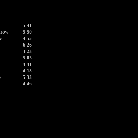
5:41
rrow
5:50
w
4:55
6:26
3:23
5:03
4:41
4:15
e
5:33
4:46