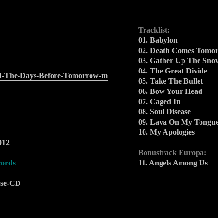
Tracklist:
01. Babylon
02. Death Comes Tomo
03. Gather Up The Sno
04. The Great Divide
05. Take The Bullet
06. Bow Your Head
07. Caged In
08. Soul Disease
09. Lava On My Tongu
10. My Apologies
012
Bonustrack Europa:
ords
11. Angels Among Us
ase-CD