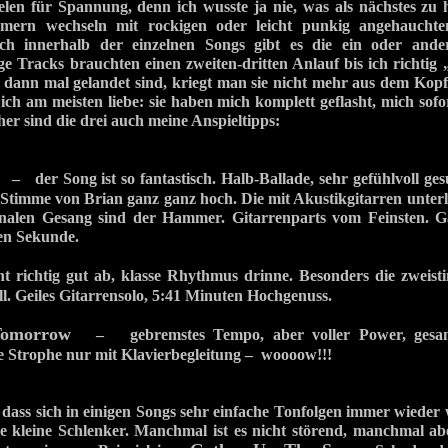
elen für Spannung, denn ich wusste ja nie, was als nächstes zu 
ern wechseln mit rockigen oder leicht punkig angehauchte
h innerhalb der einzelnen Songs gibt es die ein oder ande
ge Tracks brauchten einen zweiten-dritten Anlauf bis ich richti
 dann mal gelandet sind, kriegt man sie nicht mehr aus dem Kopf
 ich am meisten liebe: sie haben mich komplett geflasht, mich sofor
her sind die drei auch meine Anspieltipps:
– der Song ist so fantastisch. Halb-Ballade, sehr gefühlvoll ge
Stimme von Brian ganz ganz hoch. Die mit Akustikgitarren unterl
alen Gesang sind der Hammer. Gitarrenparts vom Feinsten. G
ten Sekunde.
ichtig gut ab, klasse Rhythmus drinne. Besonders die zweist
oll. Geiles Gitarrensolo, 5:41 Minuten Hochgenuss.
Tomorrow
– gebremstes Tempo, aber voller Power, gesang
te Strophe nur mit Klavierbegleitung – woooow!!!
, dass sich in einigen Songs sehr einfache Tonfolgen immer wieder
 kleine Schlenker. Manchmal ist es nicht störend, manchmal aber