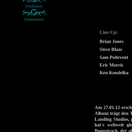
Line-Up:
Brian Jones
Steve Blaze
Sam Poitevent
Eric Morris
Ken Koudelka
Am 27.01.12 ersc
Album trägt den 
Landing Studios, 
hat´s weltweit g
Bonustrack, der a