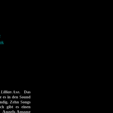
e
ook
d
Lillian Axe
. Das
 es in den Sound
ändig. Zehn Songs
ch gibt es einen
Angels Among
uf