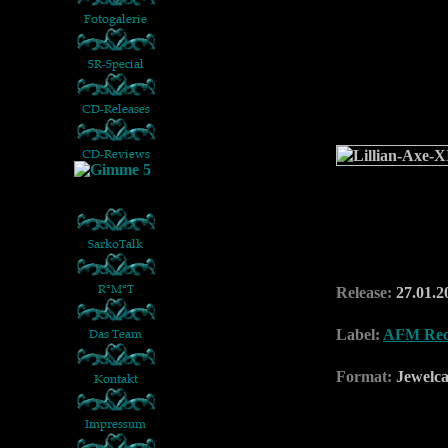
Release:
27.01.2
Label:
AFM Rec
Format:
Jewelc