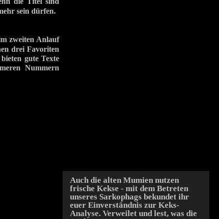
enn die Titel sind
 mehr sein dürfen.
 im zweiten Anlauf
en drei Favoriten
ieten gute Texte
gsameren Nummern
Auch die alten Mumien nutzen
frische Kekse - mit dem Betreten
unseres Sarkophags bekundet ihr
euer Einverständnis zur Keks-
Analyse. Verweilet und lest, was die