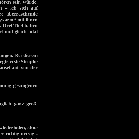
hören sein würde.
n – ich steh auf
re überraschende
g „warm“ mit ihnen
. Drei Titel haben
t und gleich total
sungen. Bei diesem
egte erste Strophe
änsehaut von der
immig gesungenen
lich ganz groß,
 wiederholen, ohne
 richtig nervig -