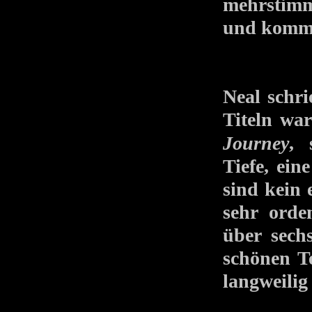
mehrstimm
und komm
Neal schr
Titeln war
Journey
, 
Tiefe, ei
sind kein
sehr orde
über sech
schönen T
langweilig