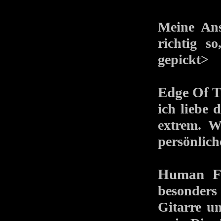
Meine Ansp
richtig s
gepickt>
Edge Of 
ich liebe 
extrem. W
persönlich
Human F
besonder
Gitarre u