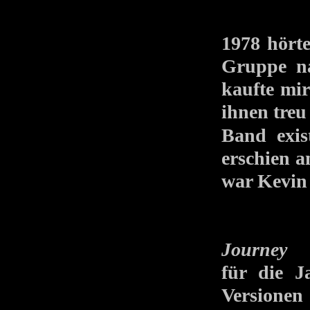
1978 hört
Gruppe
kaufte mir
ihnen treu 
Band exi
erschien a
war Kevin 
Journey
si
für die 
Versionen