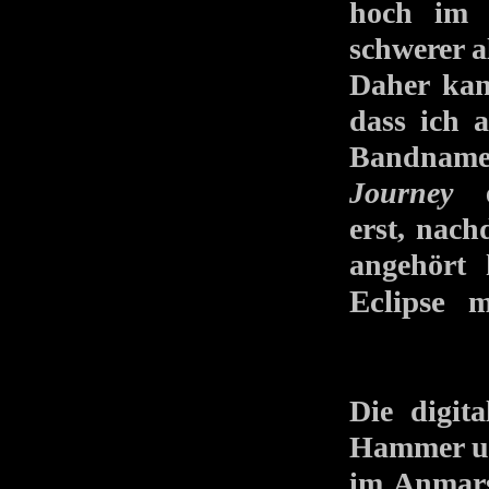
hoch im 
schwerer a
Daher kan
dass ich 
Bandnamen
Journey
ei
erst, nach
angehört
Eclipse
mic
Die digi
Hammer und
im Anmars