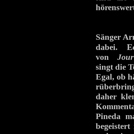
hörenswer
Sänger Arn
E
dabei.
von
Jour
singt die T
Egal, ob h
rüberbring
daher kle
Kommenta
Pineda m
begeister