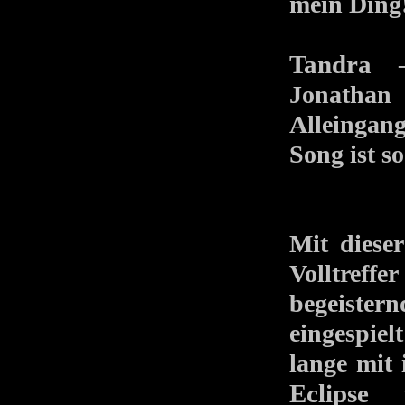
mein Ding
Tandra
– 
Jonatha
Allein
gang
Song ist s
Mit dies
Volltreff
begeister
eingespiel
lange mit 
Eclipse