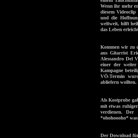
einem Tauchunfal
Wenn ihr mehr er
diesem Videoclip 
und die Hoffnung
weltweit, hilft h
das Leben erleicht
Kommen wir zu de
aus Gitarrist E
Alessandro Del Ve
einer der weite
Kampagne beteili
VÖ-Termin wurde
abliefern wollten.
Als Kostprobe g
mit etwas ruhige
verdienen. Der 
*ohohoooho* was f
Der Download für 