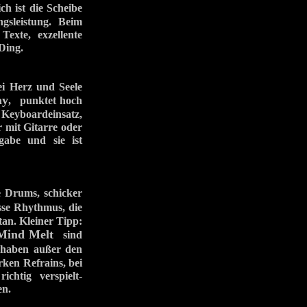
h ist die Scheibe
gsleistung. Beim
exte, exzellente
Ding.
ei Herz und Seele
ay
, punktet hoch
Keyboardeinsatz,
ur mit Gitarre oder
gabe und sie ist
e Drums, schicker
se Rhythmus, die
tan. Kleiner Tipp:
Mind Melt
sind
ben außer den
ken Refrains, bei
chtig verspielt-
en.