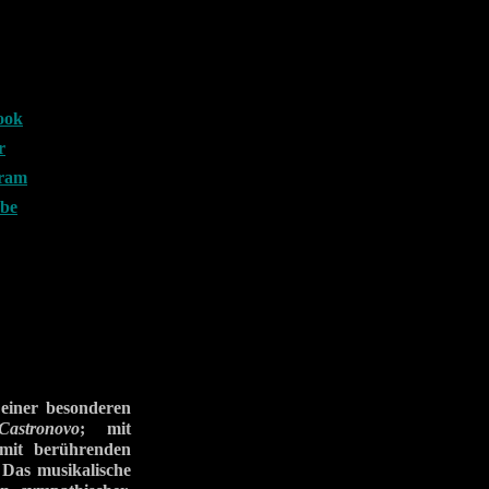
ook
r
gram
ube
einer besonderen
/Castronovo
; mit
mit berührenden
 Das musikalische