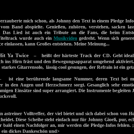
zauberte mich schon, als Johnny den Text in einem Pledge Info
 vom Band abspielte. Genießen, zuhören, verstehen, sacken lass
n. Das Lied ist auch ein Tribute an die Fans, die beim Ents
iteltrack wurde auch ein
Musikvideo
gedreht. Wenn sich genere
e einlassen, kann Großes entstehen. Meine Meinung...
Hit Ya Twice
– heißt der härteste Track der CD. Geht ideal 
ch ins Hirn fräst und den Bewegungsapparat umgehend aktivier
 starkes Gitarrensolo, lässig-cool gesungen, der Refrain ist ein g
st eine berührende langsame Nummer, deren Text bei mir
r in den Augen und Herzschmerz sorgt. Gesanglich sehr emotio
migen Einsätze sind super arrangiert. Die Instrumente begleiten 
ucksvoll.
n astreiner Volltreffer, der viel bietet und sich dabei schon von
Ha
eidet. Diese Scheibe steht einfach nur für Johnny Gioeli, pur, ech
er bald einen Nachfolger an, mir werden die Pledge-Infos fehlen. ;
in dickes Dankeschön und>