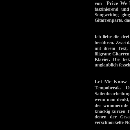
Price We 
von
faszinierend und
Songwriting gin
Gitarrenparts, d
Ich liebe die dr
berühren. Zwei da
mit ihrem Text,
filigrane Gitarren
Klavier. Die be
unglaublich fessel
Let Me Know
i
O
Tempobreak.
Saitenbearbeitung
wenn man denkt, s
der wummernde 
knackig kurzen T
denen der Gesan
verschnörkelte No