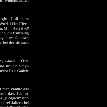
n sympathischer,
ights Call
kam
World On Fire
gen. Mit
Axel Rudi
he, die frühzeitig
g ihres famosen
 bei der sie auch
One
hnny Gioeli.
nd für die Vinyl-
rrist Eric Gadrix
nd man konnte das
rend, dass Johnny
ans „pledgten“ und
or drei Jahren bei