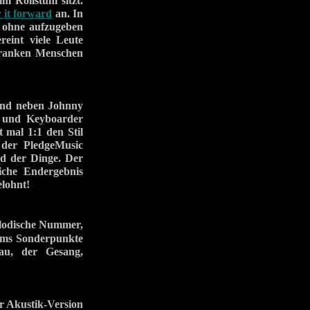
 Rollstuhl sitzt.
 it forward
an. In
, ohne aufzugeben
eint viele Leute
 kranken Menschen
and neben Johnny
a und Keyboarder
 mal 1:1 den Stil
 der PledgeMusic
nd der Dinge. Der
che Endergebnis
elohnt!
melodische Nummer,
ums Sonderpunkte
bau, der Gesang,
er Akustik-Version