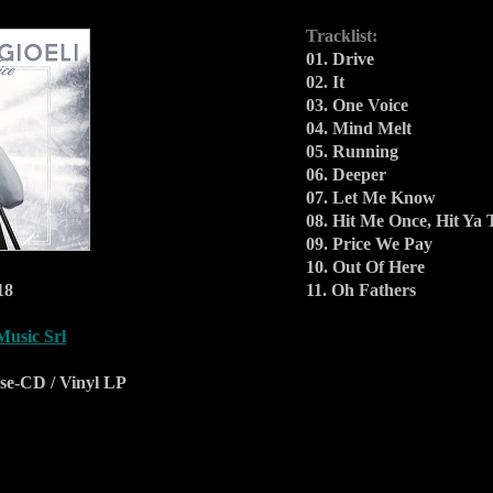
Tracklist:
01. Drive
02. It
03. One Voice
04. Mind Melt
05. Running
06. Deeper
07. Let Me Know
08. Hit Me Once, Hit Ya 
09. Price We Pay
10. Out Of Here
18
11. Oh Fathers
Music Srl
se-CD / Vinyl LP