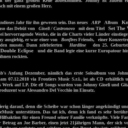
it der ganz großen Kelle abbekommen. Johnny ist zudem ei
ch mit einem großen Herz.
Kn
andioses Jahr für ihn gewesen sein. Das neues
ARP
Album
Set The 
enso das Debüt von
Gioeli / Castronovo
mit dem Titel
ei hervorragende Werke, die in die Charts vieler Länder einstie
y ausgiebig, er war einer von
Bonfires
Friends, einer Konzertrei
rden musste. Dann zelebrierten
Hardline
den 25. Geburtsta
Double Eclipse
s
und die Band legte eine kurze Europatour hin,
ühnen rockten.
ab's Anfang Dezember, nämlich das erste Soloalbum von Jo
 07.12.2018 via Frontiers Music S.r.l., ist als CD erhältlich u
as Werk auf LP. Die elf Songs wurden von Johnny Gioeli und Gita
Produzent war Alessandro Del Vecchio im Einsatz.
ierig darauf, denn die Scheibe war schon länger angekündigt u
geMusic unterstützen. Das tat ich, denn ich fand es sehr berüh
 Hilfsaktion für einen Freund seiner Familie verknüpfte. Viele F
r Betrag an Joe Barber, einen jetzt 21jährigen Mann, der sich v