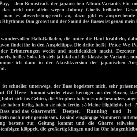
Pay
, dem Bonustrack der japanischen Album-Variante. Für mic
 das nicht nur allein wegen Johnny Gioelis brillanter Gesan
g man es abwechslungsreich an, dazu gibt es ansprechende T
as Rhythmus-Duo groovt und der Sound des Basses ist genau mein 
ei wundervollen Halb-Balladen, die unter die Haut krabbeln, dab
Price We P
von findet ihr in den Anspieltipps. Die dritte heißt
 der Erinnerungen weckt und nachdenklich macht. Dezenter 
parts, heißes Solo. Ich steh ja total auf die klassische Variante, n
komme ich dann in der Akustikversion der japanischen Aus
nd.
st schneller unterwegs, der Bass begeistert mich, sehr präsent
ut Of Here
kommt wieder etwas kerniger aus den Boxen, klas
 bohrt sich ins Gehirn, die Strophen haben es mir besonders ange
ie haben fertig, haben sie nicht fertig. ;-) Meine Highlights bei
Deeper
Running
It
Bass und das Gitarrenriff.
,
und
ha
iteln noch mehr gemeinsam. Es sind eingängige Nummern mit star
g bestens zur Geltung kommt und die Gitarre teilweise ri
tenfolgen klöppelt, die großartig klingen und im Ohr hängenbleib