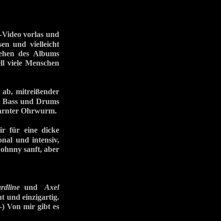
-Video vorlas und
en und vielleicht
tehen des Albums
ll viele Menschen
ab, mitreißender
t. Bass und Drums
etarnter Ohrwurm.
 für eine dicke
nal und intensiv,
Johnny sanft, aber
rdline
und
Axel
t und einzigartig.
-) Von mir gibt es