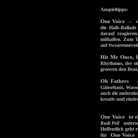
Anspieltipps:
One Voice
– ver
die Halb-Ballade
darauf reagiere
mithalfen. Zum T
auf #weareonevoic
Hit Me Once, 
Rhythmus, der si
grooven den Beat,
Oh Fathers
– i
Gänsehaut, Wasse
auch die mehrstim
kreativ und eindr
One Voice
ist ei
Rudi Pell
untersch
Hoffentlich geht 
One Voice
für
e