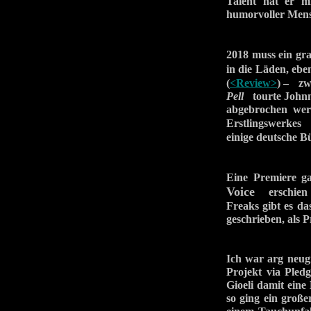
Talent hat er m
humorvoller Mens
2018 muss ein gr
in die Läden, eb
(
<Review>
) – zw
Pell
tourte Johnn
abgebrochen we
Erstlingswerke
einige deutsche B
Eine Premiere g
Voice
erschien am
Freaks gibt es d
geschrieben, als 
Ich war arg neug
Projekt via Pled
Gioeli damit eine
so ging ein große