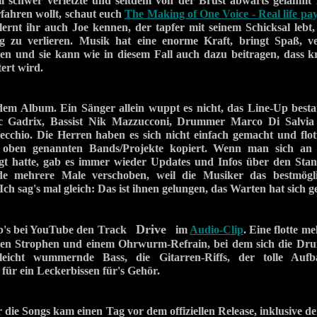
l schwer verletzte und seitdem von der Brust abwärts gelähmt im
fahren wollt, schaut euch
The Making of One Voice - Real life pay
lernt ihr auch Joe kennen, der tapfer mit seinem Schicksal lebt
 zu verlieren. Musik hat eine enorme Kraft, bringt Spaß, ver
eilen und sie kann wie in diesem Fall auch dazu beitragen, dass
ert wird.
m Album. Ein Sänger allein wuppt es nicht, das Line-Up best
ric Gadrix, Bassist Nik Mazzucconi, Drummer Marco Di Salvi
cchio. Die Herren haben es sich nicht einfach gemacht und flott
r oben genannten Bands/Projekte kopiert. Wenn man sich an
gt hatte, gab es immer wieder Updates und Infos über den Sta
 mehrere Male verschoben, weil die Musiker das bestmögli
 Ich sag's mal gleich: Das ist ihnen gelungen, das Warten hat sich g
Drive
ab's bei YouTube den Track
im
Audio-Clip
. Eine flotte 
ren Strophen und einem Ohrwurm-Refrain, bei dem sich die Dr
leicht wummernde Bass, die Gitarren-Riffs, der tolle Auf
ür ein Leckerbissen für's Gehör.
die Songs kam einen Tag vor dem offiziellen Release, inklusive d