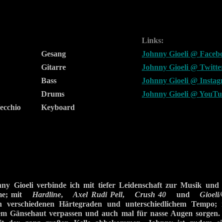
Links:
Gesang
Johnny Gioeli @ Faceb
Gitarre
Johnny Gioeli @ Twitte
Bass
Johnny Gioeli @ Insta
Drums
Johnny Gioeli @ YouT
ecchio
Keyboard
 Gioeli verbinde ich mit tiefer Leidenschaft zur Musik und 
mme; mit
Hardline
,
Axel Rudi Pell
,
Crush 40
und
Gioeli
verschiedenen Härtegraden und unterschiedlichem Tempo; 
nem Gänsehaut verpassen und auch mal für nasse Augen sorgen.