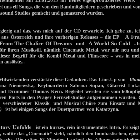
entlichten am 23.01.2015 ihr neues eigenproduziertes Wer
ert uns elf Songs, die von den Bandmitgliedern geschrieben und vo
ound Studios gemischt und gemastered wurden.
gierig auf das, was mich auf der CD erwartete. Ich gebe zu, ic
A Fra
 aus Österreich und ihre vorherigen Releases – die EP
From The Chalice Of Dreams
A World So Cold
und
- bi
für ihren Musikstil, nämlich Cinematic Metal, war mir neu un
 dieser Begriff für die Kombi Metal und Filmscore – was in me
 auslöste...
e Mitwirkenden verstärkte diese Gedanken. Das Line-Up von
Illum
yna Nieniewska, Keyboarderin Sabrina Supan, Gitarrist Lukas
und Drummer Thomas Kern. Begleitet werden sie vom 60köpfig
eren Parts in den Prager Fernsehstudios aufgenommen wurden.
r verschiedener Klassik- und Musical-Chöre zum Einsatz und
)
ist bei einigen Songs der Duettpartner von Katarzyna.
tory Unfolds
ist ein kurzes, rein instrumentales Intro. Es zeigt
, wofür das „Cinematic“ steht, nämlich den bombastischen, epis
tracks. Die satten 62 Minuten Laufzeit des Albums entwickelten