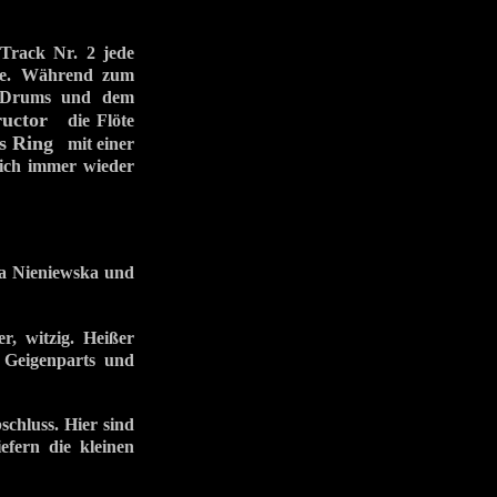
ack Nr. 2 jede
nte. Während zum
n Drums und dem
uctor
die Flöte
s Ring
mit einer
ich immer wieder
na Nieniewska und
, witzig. Heißer
 Geigenparts und
chluss. Hier sind
fern die kleinen