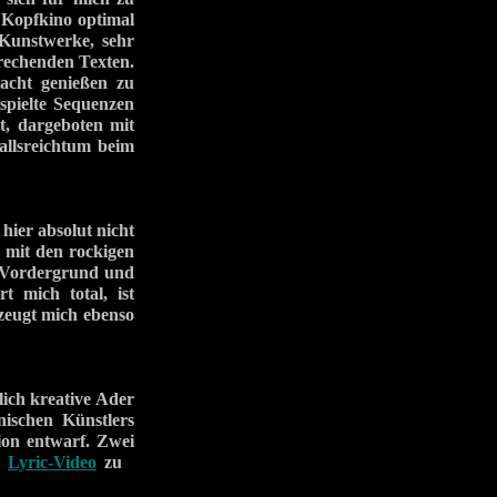
 Kopfkino optimal
 Kunstwerke, sehr
rechenden Texten.
racht genießen zu
spielte Sequenzen
t, dargeboten mit
allsreichtum beim
hier absolut nicht
d mit den rockigen
 Vordergrund und
 mich total, ist
zeugt mich ebenso
lich kreative Ader
ischen Künstlers
ion entwarf. Zwei
s
Lyric-Video
zu