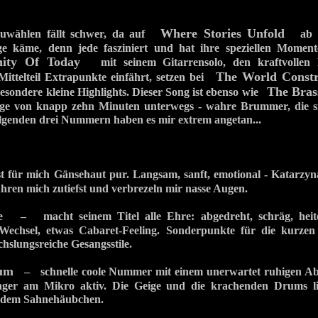
Where Stories Unfold
szuwählen fällt schwer, da auf
ab Tr
 käme, denn jede fasziniert und hat ihre speziellen Mome
nity Of Today
mit seinem Gitarrensolo, den kraftvolle
The World Constr
Mittelteil Extrapunkte einfährt, setzen bei
The Bras
esondere kleine Highlights. Dieser Song ist ebenso wie
ge von knapp zehn Minuten unterwegs - wahre Brummer, die s
olgenden drei Nummern haben es mir extrem angetan...
für mich Gänsehaut pur. Langsam, sanft, emotional - Katarzy
hren mich zutiefst und verbrezeln mir nasse Augen.
e
– macht seinem Titel alle Ehre: abgedreht, schräg, heiter
 Wechsel, etwas Cabaret-Feeling. Sonderpunkte für die kurzen
hslungsreiche Gesangsstile.
lum
– schnelle coole Nummer mit einem unerwartet ruhigen Abs
nger am Mikro aktiv. Die Geige und die krachenden Drums lie
f dem Sahnehäubchen.