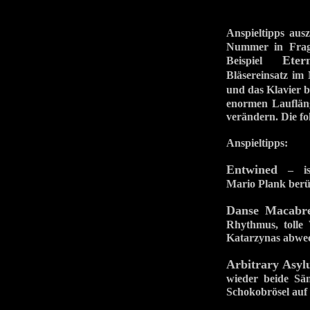
Anspieltipps au
Nummer in Frage
Eter
Beispiel
Bläsereinsatz im 
und das Klavier b
enormen Lauflän
verändern. Die f
Anspieltipps:
Entwined
– ist 
Mario Plank berü
Danse Macabr
Rhythmus, tolle
Katarzynas abwec
Arbitrary Asy
wieder beide Sä
Schokobrösel au