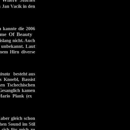
Where Stories
k
n Jan Vacik in den
h kannte die 2006
me Of Beauty
slang nicht. Auch
d unbekannt. Laut
inem Hirn diverse
inata
besteht aus
 Knoebl, Bassist
en Tschechischen
 Gesanglich kamen
 Mario Plank (ex
 aber gleich schon
chen Sound im Stil
 sich für mich zu