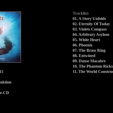
Tracklist:
01. A Story Unfolds
02. Eternity Of Today
03. Violets Compass
04. Arbitrary Asylum
05. White Heart
06. Phoenix
07. The Brass Ring
08. Entwined
09. Danse Macabre
10. The Phantom Rick
15
11. The World Constru
uktion
se-CD