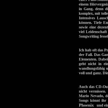
einem Hörvergnüg
in Gang, denn di
komplex, mit tol
Intensives Lausc
können. Tiefe Em
sowie eine dezen
viel Leidenschaf
Songwriting fesse
Ich hab oft das P
der Fall. Das Gan
Elementen. Dabe
geht nicht in e
wandlungsfähig u
voll und ganz. Di
Auch das CD-Outfi
nicht vermissen
Mario Nevado, de
Songs könnt ihr 
Phoenix
und ein