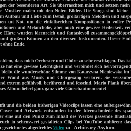
en der besonderen Art. Sie überraschten mich und setzten mein
e Musiker malen mit den Noten Bilder. Die Songs sind kleine
lem Aufbau und Liebe zum Detail, großartigen Melodien und ansp
hen tut Not, um die einfallsreichen Kompositionen in voller P
otionen und Melancholie, aber auch eine gewisse Heiterkeit, ver
te Härte wurden ideenreich und fantasievoll zusammengeklöppel
t und großem Können an den diversen Instrumenten. Dieser Einf
lt ohne Ende.
roblem, dass mich Orchester und Chöre zu sehr erschlagen. Das ist 
ze hat eine gewisse Leichtigkeit und verbindet sich hervorragen
i bleibt die wunderschöne Stimme von Katarzyna Nieniewska im
iner Wand aus Musik und Chorgesang verloren. Sie verzaubert
nd extrem gefühlvoll, berührend und fesselnd. Mario Plank über
eses Album liefert ganz ganz viele Gänsehautmomente!
t und die beiden bisherigen Videoclips lassen eine außergewöhn
. Cover und Artwork entstanden in der Ideenschmiede des span
r eine auf den Punkt zum Inhalt des Werkes passende Illustrat
euch in sehenswert gestalteten Clips bei YouTube anhören: da
Arbitrary Asylum
 gezeichnetes abgedrehtes
Video
zu
.