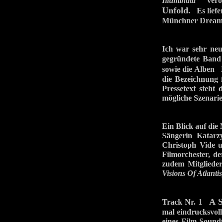
Illuminata
veröff
Unfold
. Es lief
Münchner Dreams
Ich war sehr neu
gegründete Band
sowie die Alben
die Bezeichnung 
Pressetext steht
mögliche Szenarien
Ein Blick auf di
Sängerin Katarz
Christoph Vide 
Filmorchester, d
zudem Mitgliede
Visions Of Atlantis
A S
Track Nr. 1
mal eindrucksvoll
eines Film-Sound