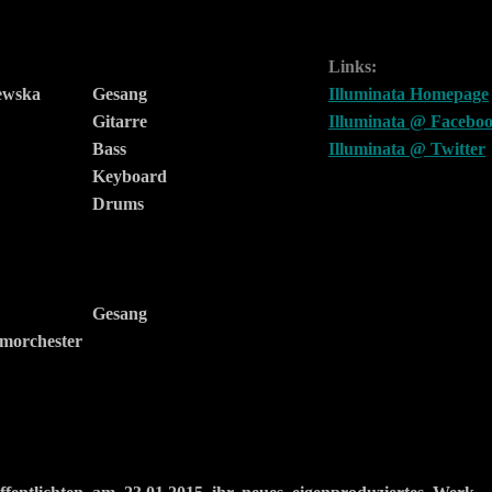
Links:
ewska
Gesang
Illuminata Homepage
Gitarre
Illuminata @ Facebo
Bass
Illuminata @ Twitter
Keyboard
Drums
Gesang
lmorchester