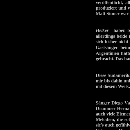
veröffentlicht, 
produziert und 
Matt Sinner war 
Helker
haben bi
allerdings beid
sich bisher nich
Gastsänger b
Argentinien hat
gebracht. Das ha
Diese Südamerika
mir bis dahin un
mit diesem Werk, 
Sänger Diego Val
Drummer Hernan 
auch viele Elemen
Melodien, die so
sie's auch gefüh