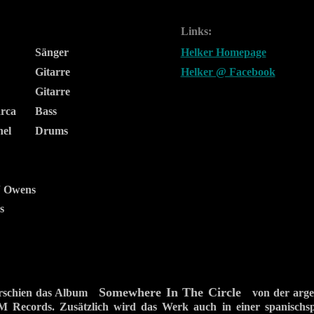
Links:
Sänger
Helker Homepage
Gitarre
Helker @ Facebook
Gitarre
arca
Bass
el
Drums
“ Owens
s
Somewhere In The Circle
erschien das Album
von der arge
ecords. Zusätzlich wird das Werk auch in einer spanischsp