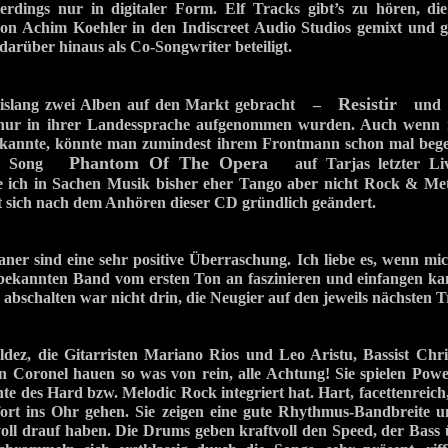
allerdings nur in digitaler Form. Elf Tracks gibt’s zu hören, d
von Achim Koehler in den Indiscreet Audio Studios gemixt und 
darüber hinaus als Co-Songwriter beteiligt.
Resistir
slang zwei Alben auf den Markt gebracht –
un
e nur in ihrer Landessprache aufgenommen wurden. Auch wenn
t kannte, könnte man zumindest ihrem Frontmann schon mal bege
Phantom Of The Opera
eim Song
auf Tarjas letzter L
te ich in Sachen Musik bisher eher Tango aber nicht Rock & Me
t sich nach dem Anhören dieser CD gründlich geändert.
ner sind eine sehr positive Überraschung. Ich liebe es, wenn mi
bekannten Band vom ersten Ton an faszinieren und einfangen kan
abschalten war nicht drin, die Neugier auf den jeweils nächsten Tr
dez, die Gitarristen Mariano Rios und Leo Aristu, Bassist Chr
Coronel hauen so was von rein, alle Achtung! Sie spielen Powe
te des Hard bzw. Melodic Rock integriert hat. Hart, facettenreich
fort ins Ohr gehen. Sie zeigen eine gute Rhythmus-Bandbreite u
lvoll drauf haben. Die Drums geben kraftvoll den Speed, der Bass