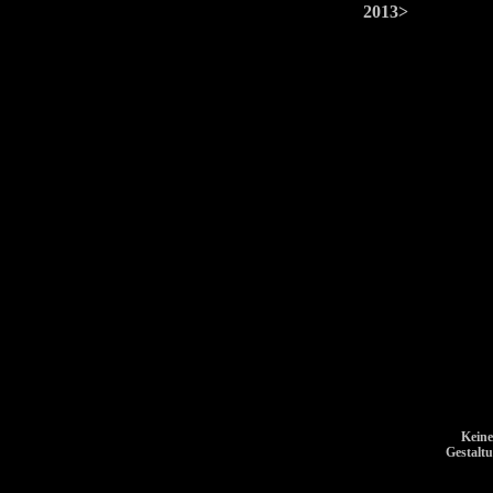
2013>
Keine
Gestalt
Cookie Consent plugin for the EU cookie la