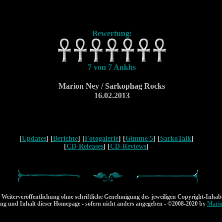
Bewertung:
7 von 7 Ankhs
Marion Ney / Sarkophag Rocks
16.02.2013
[
Updates
] [
Berichte
] [
Fotogalerie
] [
Gimme 5
] [
SarkoTalk
]
[
CD-Releases
] [
CD-Reviews
]
 Weiterveröffentlichung ohne schriftliche Genehmigung des jeweiligen Copyright-Inhab
ung und Inhalt dieser Homepage - sofern nicht anders angegeben - ©2008-2020 by
Mari
w