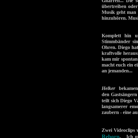
Gitarren... Die 
übertreiben oder
Musik geht man m
hinzuhören. Musi
Komplett hin u
Stimmbänder sin
Ohren. Diego hat
kraftvolle herau
kam mir spontan e
macht euch ein ei
an jemanden...
Helker
bekamen n
den Gastsängern 
teilt sich Diego
langsamerer emo
zaubern - eine a
Zwei Videoclips 
Reborn
. Ich ma