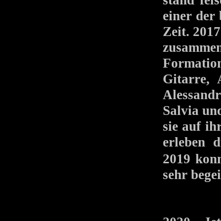
stand fel
einer der
Zeit. 201
zusamme
Formatio
Gitarre,
Alessandr
Salvia und
sie auf i
erleben d
2019 kon
sehr begei