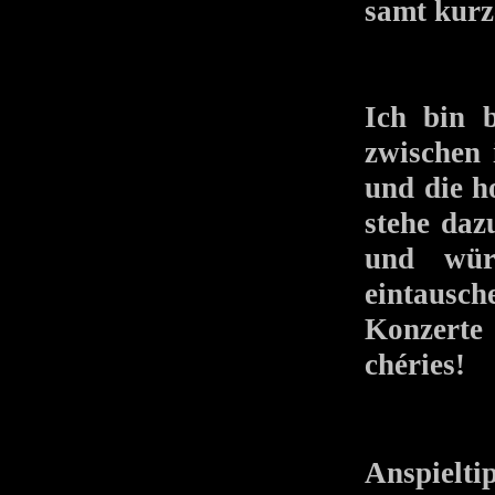
samt kur
Ich bin 
zwischen 
und die h
stehe daz
und wür
eintausch
Konzerte 
chéries!
Anspielt