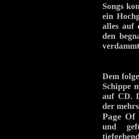
Songs kom
ein Hochg
alles auf
den begna
verdammt 
Dem fol
Schippe m
auf CD. D
der mehrs
Page Of 
und gef
tiefgehen