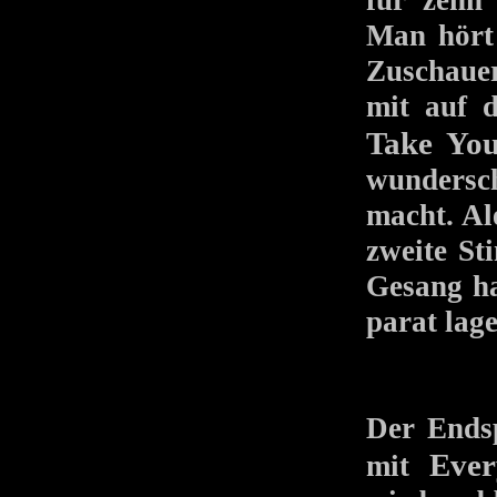
für zehn
Man hört 
Zuschauer
mit auf 
Take Yo
wundersch
macht. Al
zweite St
Gesang ha
parat lage
Der Endsp
Ever
mit