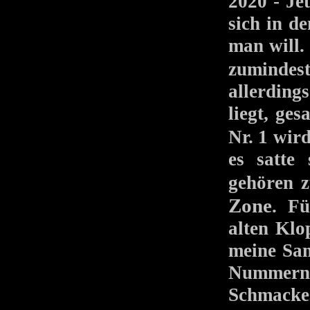
2020 - Je
sich in d
man will.
zumindest
allerding
liegt, ge
Nr. 1 wi
es satte
gehören
Zone
. Fü
alten Klo
meine Sam
Nummern k
Schmackes