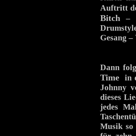
Auftritt 
Bitch
– i
Drumstyl
Gesang – V
Dann folg
Time
in e
Johnny v
dieses Li
jedes Ma
Taschentü
Musik so 