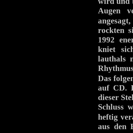
wird und 
Augen ve
angesagt
rockten 
1992 ene
kniet si
lauthals
Rhythmus 
Das folg
auf CD. K
dieser St
Schluss 
heftig ve
aus den B