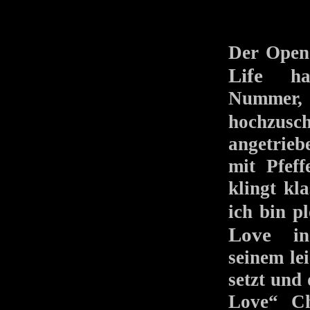
Der Ope
Life
haut
Nummer, 
hochzus
angetrie
mit Pfeff
klingt kl
ich bin p
Love
in e
seinem le
setzt und
Love“ Ch