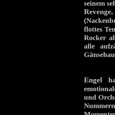
seinem se
Revenge
(Nackenbr
flottes T
Rocker ab
alle aufz
Gänsehau
Engel
hat
emotional
und Orche
Nummern
Momenten 