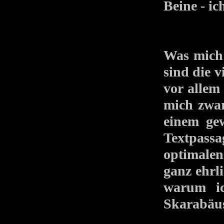
Beine - ic
Was mich
sind die 
vor allem
mich zwar
einem ge
Textpassa
optimalen
ganz ehrl
warum ic
Skarabäu