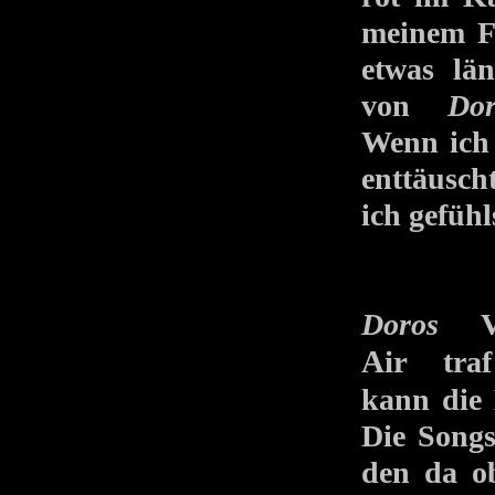
meinem Fa
etwas lä
von
Do
Wenn ich 
enttäusch
ich gefüh
Doros
Vo
Air
traf 
kann die 
Die Songs
den da ob