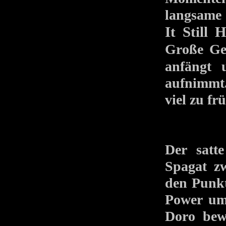
langsam
It Still 
Große Ge
anfängt 
aufnimmt.
viel zu f
Der satt
Spagat z
den Punkt
Power umg
Doro bew