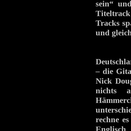
sein“ und
Titeltrac
Tracks sp
und gleic
Deutschl
– die Git
Nick Dou
nichts a
Hämmerc
untersch
rechne es
Englisc