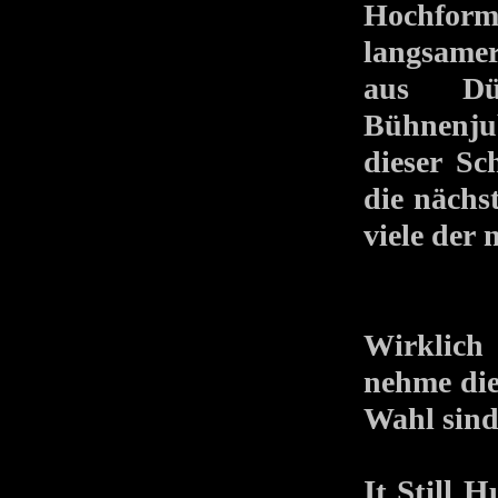
Hochfor
langsamer
aus Dü
Bühnenjub
dieser Sc
die nächs
viele der
Wirklich 
nehme die
Wahl sind
It Still H