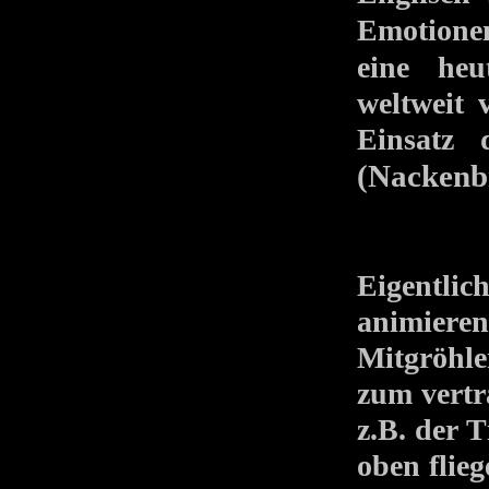
Emotione
eine heu
weltweit 
Einsatz
(Nackenb
Eigentlic
animieren
Mitgröhl
zum vertr
z.B. der T
oben fli