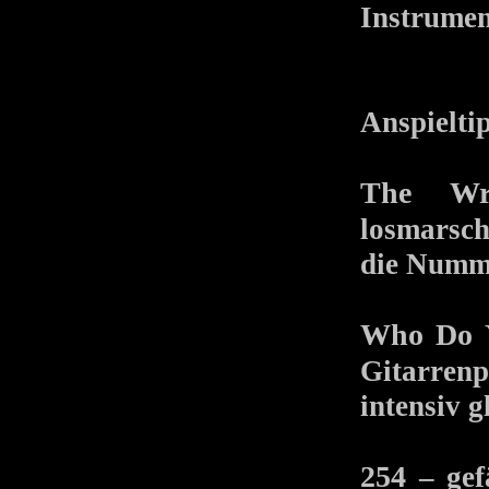
Instrumen
Anspielti
The Wr
losmarsch
die Numme
Who Do 
Gitarrenp
intensiv 
254
– gef