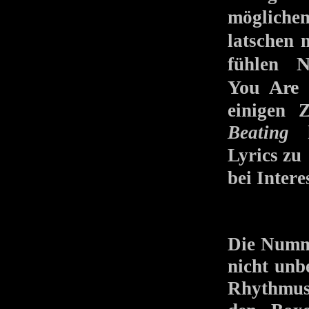
mögliche
latschen 
N
fühlen
You Are
s
einigen 
Beating
ha
Lyrics z
bei Intere
Die Numme
nicht unb
Rhythmus 