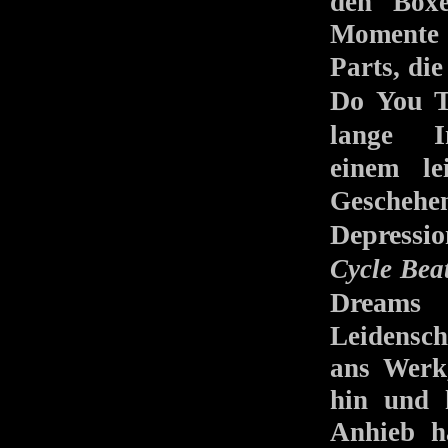
den Boxe
Momente 
Parts, di
Do You T
I
lange
einem le
Geschehe
Depressio
Cycle Bea
Dreams
tr
Leidensch
ans Werk
hin und h
Anhieb h