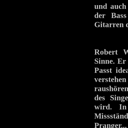
und auch 
der Bas
Gitarren 
Robert W
Sinne. Er
Passt ide
verstehe
raushören
des Singe
wird. In
Missstän
Pranger..