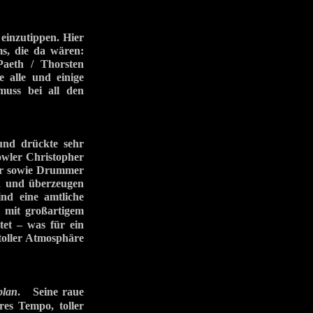
einzutippen. Hier
ms, die da wären:
aeth / Thorsten
 alle und einige
uss bei all den
und drückte sehr
owler Christopher
ser sowie Drummer
n und überzeugen
nd eine amtliche
 mit großartigem
tet – was für ein
toller Atmosphäre
plan
. Seine raue
es Tempo, toller