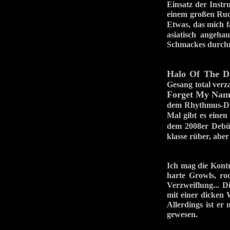
Einsatz der Instr
einem großen Rud
Etwas, das mich f
asiatisch angeha
Schmackes durchr
Halo Of The D
Gesang total verz
Forget My Nam
dem Rhythmus-Duo
Mal gibt es eine
dem 2008er De
klasse rüber, abe
Ich mag die Kontr
harte Growls, ro
Verzweiflung... D
mit einer dicken 
Allerdings ist er
gewesen.