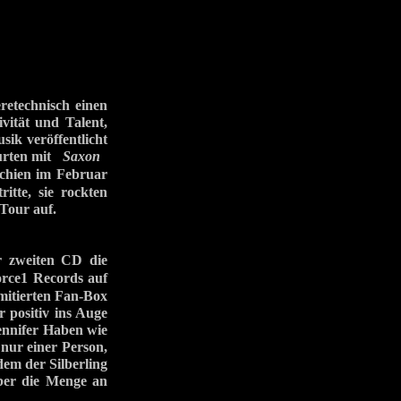
retechnisch einen
vität und Talent,
sik veröffentlicht
tourten mit
Saxon
schien im Februar
itte, sie rockten
Tour auf.
r zweiten CD die
rce1 Records auf
mitierten Fan-Box
 positiv ins Auge
Jennifer Haben wie
 nur einer Person,
em der Silberling
über die Menge an