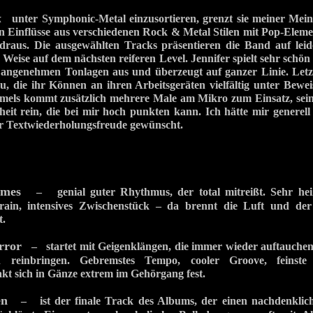
k
unter Symphonic-Metal einzusortieren, grenzt sie meiner Mei
en Einflüsse aus verschiedenen Rock & Metal Stilen mit Pop-Elem
 draus. Die ausgewählten Tracks präsentieren die Band auf leid
d Weise auf dem nächsten reiferen Level. Jennifer spielt sehr schön
angenehmen Tonlagen aus und überzeugt auf ganzer Linie. Letzte
u, die ihr Können an ihren Arbeitsgeräten vielfältig unter Beweis 
els kommt zusätzlich mehrere Male am Mikro zum Einsatz, sein
heit rein, die bei mir hoch punkten kann. Ich hätte mir generel
r Textwiederholungsfreude gewünscht.
ames
– genial guter Rhythmus, der total mitreißt. Sehr heiß
frain, intensives Zwischenstück – da brennt die Luft und d
t.
rror
– startet mit Geigenklängen, die immer wieder auftauchen 
ch reinbringen. Gebremstes Tempo, cooler Groove, feinst
akt sich in Gänze extrem im Gehörgang fest.
en
– ist der finale Track des Albums, der einen nachdenklic