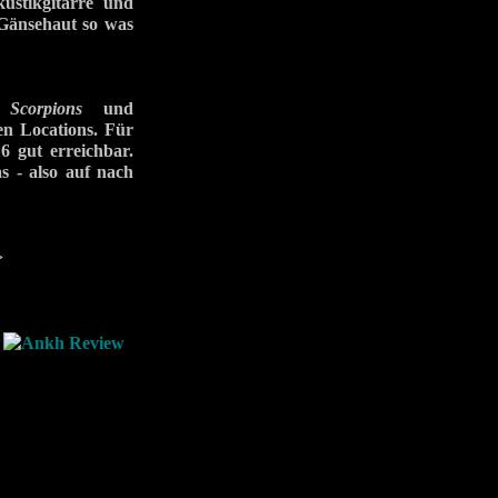
kustikgitarre und
 Gänsehaut so was
e
Scorpions
und
en Locations. Für
 gut erreichbar.
s - also auf nach
>