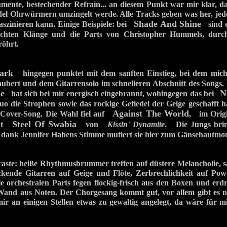
umente, bestechender Refrain... an diesem Punkt war mir klar, d
el Ohrwürmern umzingelt werde. Alle Tracks geben was her, jede
Shade And Shine
aszinieren kann. Einige Beispiele: bei
sind e
uchten Klänge und die Parts von Christopher Hummels, durch
öhrt.
ark
hingegen punktet mit dem sanften Einstieg, bei dem mich
aubert und dem Gitarrensolo im schnelleren Abschnitt des Songs
e
N
hat sich bei mir energisch eingebrannt, wohingegen das bei
 die Strophen sowie das rockige Gefiedel der Geige geschafft h
Against The World
n Cover-Song. Die Wahl fiel auf
, im Origi
Steel Of Swabia
büt
von
Kissin' Dynamite
. Die Jungs bri
r dank Jennifer Habens Stimme mutiert sie hier zum Gänsehautmon
aste: heiße Rhythmusbrummer treffen auf düstere Melancholie, s
ckende Gitarren auf Geige und Flöte, Zerbrechlichkeit auf Po
ie orchestralen Parts fegen flockig-frisch aus den Boxen und er
Wand aus Noten. Der Chorgesang kommt gut, vor allem gibt es ni
 mir an einigen Stellen etwas zu gewaltig angelegt, da wäre für