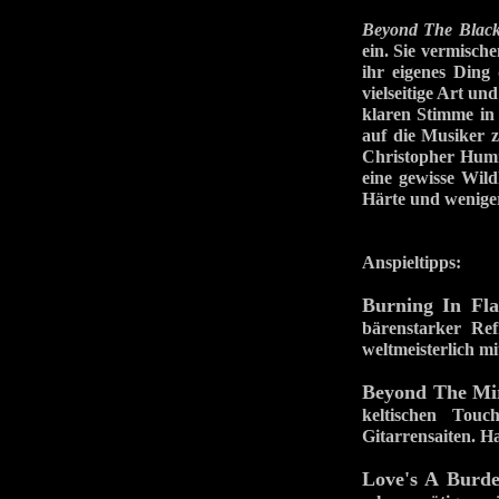
Beyond The Blac
ein. Sie vermisch
ihr eigenes Ding
vielseitige Art un
klaren Stimme in 
auf die Musiker z
Christopher Humm
eine gewisse Wild
Härte und wenige
Anspieltipps:
Burning In Fl
bärenstarker Re
weltmeisterlich mi
Beyond The Mi
keltischen Tou
Gitarrensaiten. H
Love's A Burd