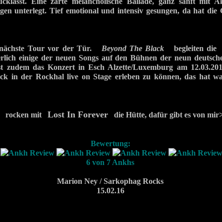
cklässt. Eine zarte melancholische Ballade, ganz sanft mit A
gen unterlegt. Tief emotional und intensiv gesungen, da hat die
e nächste Tour vor der Tür.
Beyond The Black
begleiten di
herlich einige der neuen Songs auf den Bühnen der neun deutsch
st zudem das Konzert in Esch Alzette/Luxemburg am 12.03.2016
ck in der Rockhal live on Stage erleben zu können, das hat wa
Lost In Forever
rocken mit
die Hütte, dafür gibt es von mir
Bewertung:
6 von 7 Ankhs
Marion Ney / Sarkophag Rocks
15.02.16