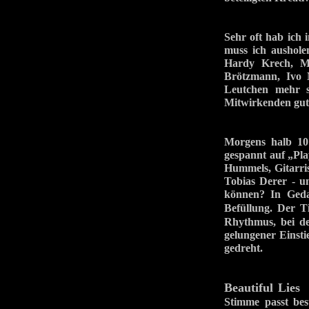
Sehr oft hab ich 
muss ich aushole
Hardy Krech, M
Brötzmann, Ivo M
Leutchen mehr s
Mitwirkenden gut 
Morgens halb 10 
gespannt auf „Pl
Hummels, Gitarri
Tobias Derer - u
können? In Geda
Befüllung. Der 
Rhythmus, bei de
gelungener Einst
gedreht.
Beautiful Lies
i
Stimme passt bes