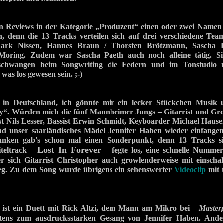
in Reviews in der Kategorie „Produzent“ einen oder zwei Namen 
n, denn die 13 Tracks verteilen sich auf drei verschiedene Tea
ark Nissen, Hannes Braun / Thorsten Brötzmann, Sascha P
oring. Zudem war Sascha Paeth auch noch alleine tätig. Sie
chwangen beim Songwriting die Federn und im Tonstudio m
was los gewesen sein. ;-)
in Deutschland, ich gönnte mir ein lecker Stückchen Musik 
ay“. Würden mich die fünf Mannheimer Jungs – Gitarrist und Gr
st Nils Lesser, Bassist Erwin Schmidt, Keyboarder Michael Hau
nd unser saarländisches Mädel Jennifer Haben wieder einfange
nken gab's schon mal einen Sonderpunkt, denn 13 Tracks si
Lost In Forever
Titeltrack
fegte los, eine schnelle Nummer
r sich Gitarrist Christopher auch growlenderweise mit einschal
ieg. Zu dem Song wurde übrigens ein sehenswerter
Videoclip
mit 
st ein Duett mit Rick Altzi, dem Mann am Mikro bei
Master
tens zum ausdrucksstarken Gesang von Jennifer Haben. Ander