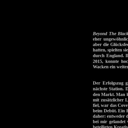
Beyond The Blac
eher ungewöhnlic
aber die Glücksfe
hatten, spielten s
durch England.
2015, konnte hoch
Wacken ein weiter
Der Erfolgszug g
nächste Station.
den Markt. Man ka
mit zusätzlicher
fiel, war das Cov
beim Debüt. Ein F
daher: entweder d
bei mir gelandet
beteiligten Kreat