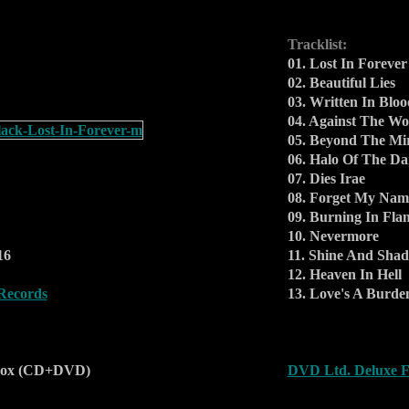
Tracklist:
01. Lost In Forever
02. Beautiful Lies
03. Written In Bloo
04. Against The Wo
05. Beyond The Mi
06. Halo Of The Da
07. Dies Irae
08. Forget My Nam
09. Burning In Fla
10. Nevermore
16
11. Shine And Shad
12. Heaven In Hell
 Records
13. Love's A Burde
nbox (CD+DVD)
DVD Ltd. Deluxe 