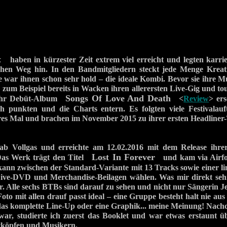
k
haben in kürzester Zeit extrem viel erreicht und legten karrie
hen Weg hin. In den Bandmitgliedern steckt jede Menge Kreati
e war ihnen schon sehr hold – die ideale Kombi. Bevor sie ihre Mu
ie zum Beispiel bereits in Wacken ihren allerersten Live-Gig und 
Songs Of Love And Death
 Ihr Debüt-Album
<
Review
> er
 punkten und die Charts entern. Es folgten viele Festivalauftr
es Mal und brachen im November 2015 zu ihrer ersten Headliner-
ab Vollgas und erreichte am 12.02.2016 mit dem Release ihre
Lost In Forever
 Das Werk trägt den Titel
und kam via Airfo
nn zwischen der Standard-Variante mit 13 Tracks sowie einer li
 Live-DVD und Merchandise-Beilagen wählen. Was mir direkt sehr
er. Alle sechs BTBs sind darauf zu sehen und nicht nur Sängerin 
oto mit allen drauf passt ideal – eine Gruppe besteht halt nie aus
as komplette Line-Up oder eine Graphik... meine Meinung! Nachd
 war, studierte ich zuerst das Booklet und war etwas erstaunt 
ivköpfen und Musikern.