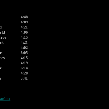
4:48
4:09
d
4:21
rld
4:06
rror
4:15
rk
4:21
4:02
e
6:05
mes
4:15
4:19
e
6:14
4:28
n
3:41
Fanbox