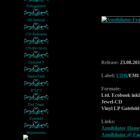
Release:
23.08.20
Label:
UDR
/EMI
Formate:
Ltd. Ecobook ink
Jewel-CD
Vinyl LP Gatefold
Links:
Annihilator Hom
Annihilator @ Fa