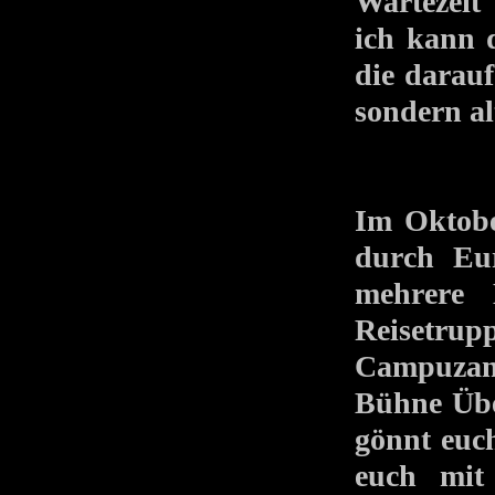
Wartezeit 
ich kann 
die darau
sondern al
Im Oktob
durch Eu
mehrere 
Reisetru
Campuzan
Bühne Übe
gönnt euc
euch mi