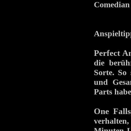
Comedian 
Anspieltip
Perfect A
die berüh
Sorte. So 
und Gesan
Parts habe
One Fall
verhalten
Minuten L