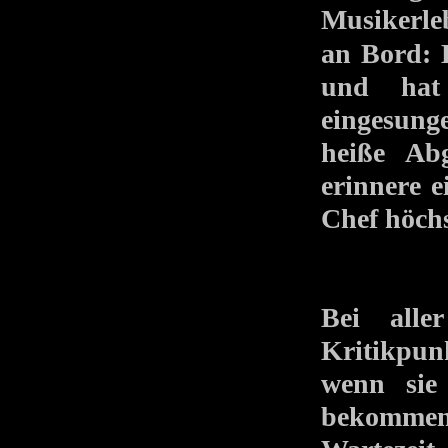
Musikerle
an Bord: 
und hat 
eingesung
heiße Ab
erinnere 
Chef höchs
Bei alle
Kritikpun
wenn sie
bekommen 