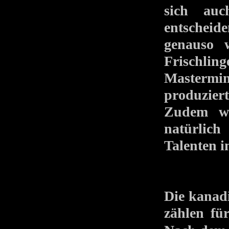
sich auc
entschei
genauso 
Frischl
Mastermin
produzier
Zudem wa
natürlich
Talenten i
Die kanadi
zählen fü