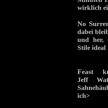
wirklich e
No Surre
dabei blei
und her, 
Stile ideal
Feast
krac
Jeff Wa
Sahnehäub
ich>