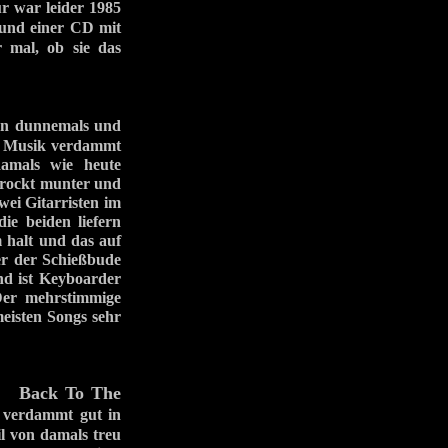
r war leider 1985
p und einer CD mit
mal, ob sie das
on dunnemals und
hen Musik verdammt
amals wie heute
, rockt munter und
wei Gitarristen im
e beiden liefern
m halt und das auf
r der Schießbude
d ist Keyboarder
 Der mehrstimmige
eisten Songs sehr
Back To The
ips
 verdammt gut in
l von damals treu