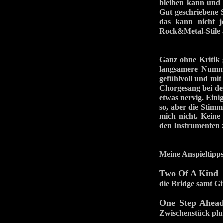
bleiben kann und 
Gut geschriebene 
das kann nicht j
Rock&Metal-Stile a
Ganz ohne Kritik 
langsamere Numme
gefühlvoll und mi
Chorgesang bei den
etwas nervig. Eini
so, aber die Stimm
mich nicht. Kein
den Instrumenten z
Meine Anspieltipps
Two Of A Kind
-
die Bridge samt Gi
One Step Ahea
Zwischenstück plu