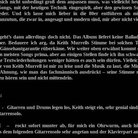
sich nicht unbedingt groß dem anpassen muss, was vielleicht heu
Songs, mit der heutigen Technik eingespielt, aber den gewissen 
eder. Und ich lasse mich lieber in die 80er entführen als 
nzutun, die zwar in, angesagt und modern sind, mir aber nicht vi
geht’s dann allerdings doch nicht. Das Album liefert keine Ball
r. Bedauere ich arg, da Keith Murrells Stimme bei solchen Tr
t Gänsehautgarantie rüberkäme. Wie weiter oben erwähnt kommt
 meisten Songs prima, aber an einigen Stellen finde ich ihn schw
ge Textwiederholungen weniger hätten es auch sein dürfen. Vielleic
e von Keith Murrell ist mir zu leise und die Musik zu laut, die M
e Ahnung, wie man das fachmännisch ausdrückt – seine Stimme 
u hören sein und nicht mittendrin.
:
 Gitarren und Drums legen los, Keith steigt ein, sehr genial sin
tarrensolo.
d
– rockt sofort munter ab, für mich ein Ohrwurm, auch hie
s dem folgenden Gitarrensolo sehr angetan und der Klavierpart a