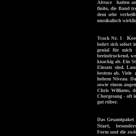
Airrace
hatten a
finito, die Band t
dem sehr verhei
musikalisch wirklic
Kee
Track Nr. 1
bohrt sich sofort 
genial für mich
beeindruckend, wei
knackig ab. Ein St
Einsatz sind. La
bestens ab. Viele 
hohem Niveau. Da
sowie einem ange
Chris Williams, d
Chorgesang - oft 
gut rüber.
Das Gesamtpak
Start
, besonders
Form und die zwö