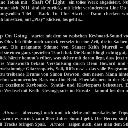
Shaft Of Light
nno Tobak mit
ein tolles Werk abgeliefert. Nu
rennte sich. 2011 sind sie zurück, mit leicht verändertem Line U
Back To The Start
ßungsvollen Titel
. Dann checken wir 
h umsetzen, auf „Play“ klicken, los geht’s...
p On Going
startet mit dem so typischen Keyboard-Sound v
ins Ohr. Ich fühle mich zurück versetzt in eine Zeit, die in Sac
 war. Die prägna
nte Stimme von Sänger Keith Murrell – d
l sie einen ganz speziellen Touch hat. Die Band klingt richtig gut
ück härter kommt´s rüber, was sicher mit daran liegt, dass jetzt z
urie Mansworth bekam Verstärkung durch Dean Howard und di
zweistimmige Gitarrenparts, Soli, Riffs usw. - das volle Program
zu treibende Drums von Simon Dawson, dem neuen Mann hinte
nehm wummernden Bass von Jim Reid. Ebenfalls neu in der Ban
er exzellente Keyboard-, Synthi- und Klavierparts beisteuert.
im Wechsel mit Keith´ Gesangsparts im Einsatz - kommt bei den m
et
Airrace
überzeugt mich und ich stehe auf musikalische Tr
 wenn es zurück zum 80er Jahre Sound geht. Die Herren sind
lf Tracks bringen Spaß.
Airrace
zeig
en auch, dass man dem Sti