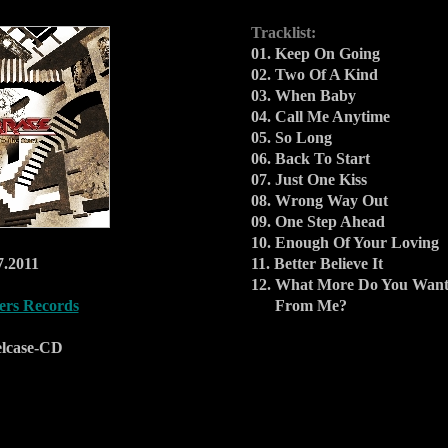
Tracklist:
01. Keep On Going
02. Two Of A Kind
03. When Baby
04. Call Me Anytime
05. So Long
06. Back To Start
07. Just One Kiss
08. Wrong Way Out
09. One Step Ahead
10. Enough Of Your Loving
7.2011
11. Better Believe It
12. What More Do You Wan
ers Records
From Me?
lcase-CD