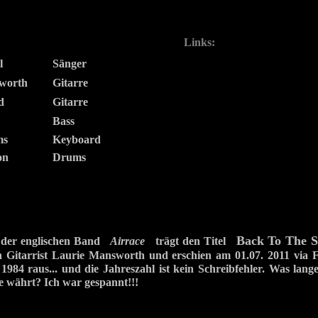
Links:
l
Sänger
worth
Gitarre
d
Gitarre
Bass
ms
Keyboard
on
Drums
Back To The S
 der englischen Band
Airrace
trägt den Titel
Gitarrist Laurie Mansworth und erschien am 01.07. 2011 via F
984 raus... und die Jahreszahl ist kein Schreibfehler. Was lang
e währt? Ich war gespannt!!!