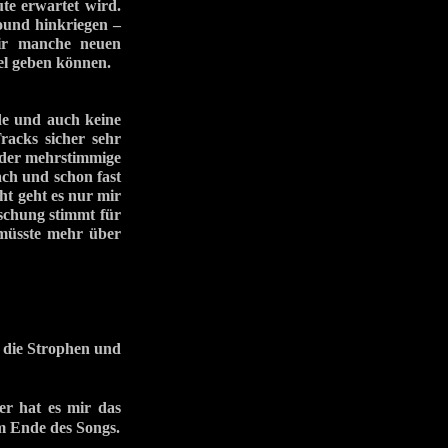
te erwartet wird.
Sound hinkriegen –
mir manche neuen
el geben können.
ade und auch keine
acks sicher sehr
 der mehrstimmige
ach und schon fast
ht geht es nur mir
ischung stimmt für
müsste mehr über
d die Strophen und
r hat es mir das
m Ende des Songs.