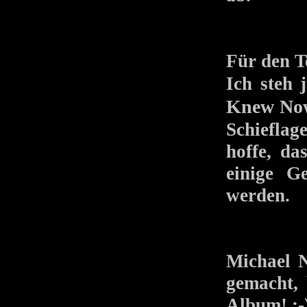
Für den T
Ich steh 
Knew No
Schieflag
hoffe, da
einige G
werden.
Michael N
gemacht, 
Album! ;-