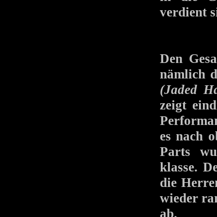
verdient 
Den Gesan
nämlich 
(Jaded H
zeigt ein
Performan
es nach o
Parts wu
klasse. D
die Herre
wieder ran
ab.