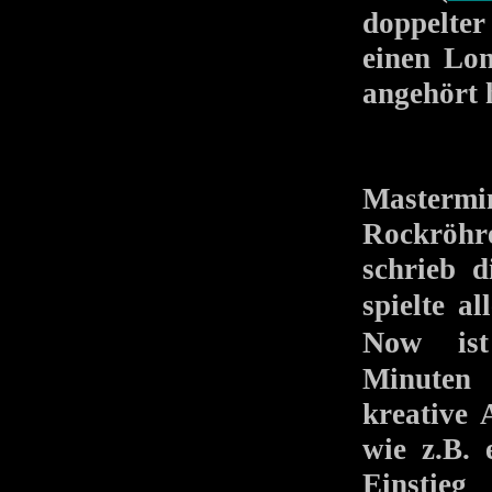
doppelter
einen Lo
angehört h
Mastermin
Rockröhr
schrieb 
spielte a
Now
ist 
Minuten 
kreative
wie z.B. 
Einstie