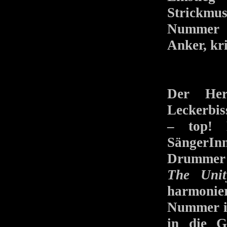
Strickmus
Nummer s
Anker, kr
Der Her
Leckerbis
– top! 
SängerInn
Drummer
The Unit
harmonie
Nummer ih
in die G