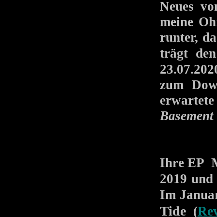
Neues 
meine Ohr
runter, d
trägt de
23.07.202
zum Down
erwarte
Basement
Ihre EP
2019 und 
Im Januar
Tide
(
Re