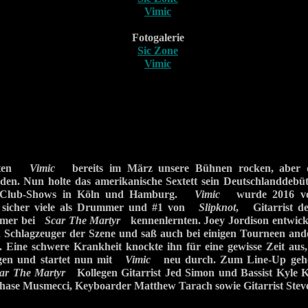
Vimic
Fotogalerie
Sic Zone
Vimic
ollten
Vimic
bereits im März unsere Bühnen rocken, aber d
den. Nun holte das amerikanische Sextett sein Deutschlanddebüt
ve Club-Shows in Köln und Hamburg.
Vimic
wurde 2016 von
n sicher viele als Drummer und #1 von
Slipknot
, Gitarrist
mmer bei
Scar The Martyr
kennenlernten. Joey Jordison entwicke
n Schlagzeuger der Szene und saß auch bei einigen Tourneen and
 Eine schwere Krankheit knockte ihn für eine gewisse Zeit aus, 
egen und startet nun mit
Vimic
neu durch. Zum Line-Up gehö
ar The Martyr
Kollegen Gitarrist Jed Simon und Bassist Kyle K
hase Musmecci, Keyboarder Matthew Tarach sowie Gitarrist Steve