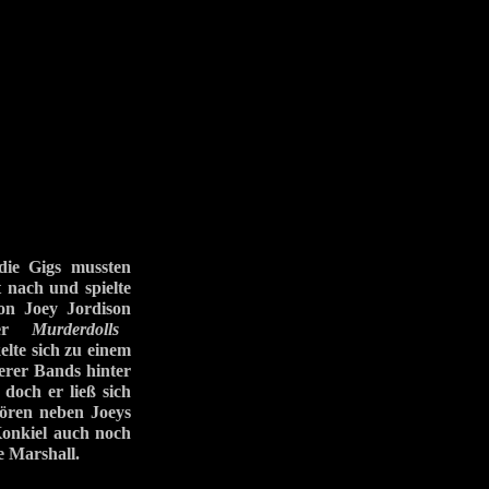
ie Gigs mussten
 nach und spielte
 Joey Jordison
 der
Murderdolls
lte sich zu einem
erer Bands hinter
doch er ließ sich
ren neben Joeys
onkiel auch noch
 Marshall.