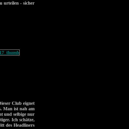
 urteilen - sicher
ieser Club eignet
is. Man ist nah am
ht und selbige nur
iger. Ich schätze,
tt des Headliners