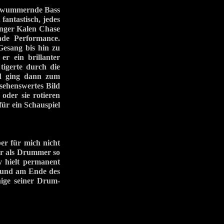
r wummernde Bass
fantastisch, jedes
änger Kalen Chase
nde Performance.
Gesang bis hin zu
er ein brillanter
igerte durch die
nd ging dann zum
 sehenswertes Bild
oder sie rotieren
ür ein Schauspiel
ber für mich nicht
 er als Drummer so
y hielt permanent
. und am Ende des
nige seiner Drum-