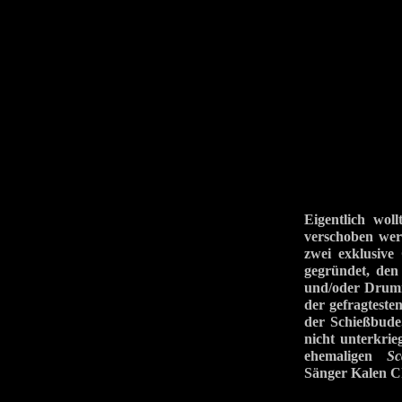
Eigentlich w
verschoben wer
zwei exklusi
gegründet, de
und/oder Dru
der gefragteste
der Schießbude.
nicht unterkri
ehemaligen
Sc
Sänger Kalen C