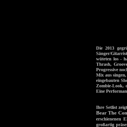
Die 2013 ge
Sänger/Gitarri
wüteten los - 
Thrash, Groove
Progressive noch
Mix aus singen,
eingebauten Sho
Zombie-Look, d
Eine Performanc
Ihre Setlist ze
Bear The Con
erschienene
großartig präs