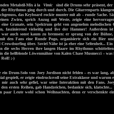
enden Metalstil-Mix à la
Vimic
sind die Drums sehr präsent, de
 - der Rhythmus ging durch und durch. Die Gitarrenparts klangen 
ochgenuss, das Keyboard rockte munter mit ab – runde Sache. S
inen Zwirn, sprich Anzug mit Weste, zeigte eine hervorrage
er eine Granate, sein Spektrum geht von angenehm melodischen 
, faszinierend vielseitig und live der Hammer! Außerdem ist 
war auch sonst kaum zu bremsen: er sprang von der Bühne, t
mit den Fans eine Runde Pogo, organisierte sich ein Bier u
 Crowdsurfing über. Soviel Nähe ist ja eher eine Seltenheit... Ein
nn die sechs Herren ihre langen Haare im Rhythmus schüttelten 
rin die hellblonde Löwenmähne von Kalen Chase Musmecci – was f
 Roll! ;-)
e ein Drum-Solo von Joey Jordison nicht fehlen – es war lang, a
ial gespielt, er zeigte eindrucksvoll seine Extraklasse und warum
s mir auch sehr gefiel, war seine Interaktion mit den Fans. Joe
 den ersten Reihen, gab Handzeichen, bedankte sich, klatschte..
in paar Leute wohl schon Weihnachten, denn er verschenkte ei