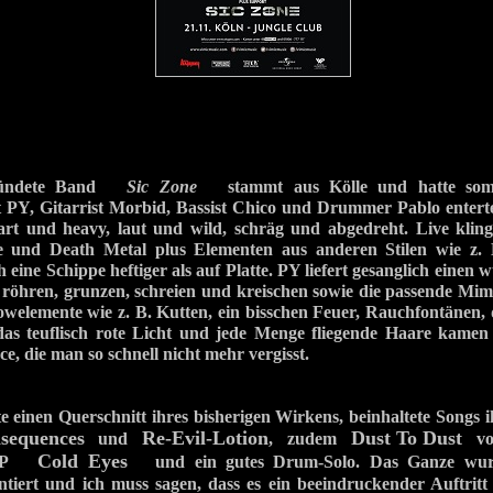
gründete Band
Sic Zone
stammt aus Kölle und hatte somit
st PY, Gitarrist Morbid, Bassist Chico und Drummer Pablo enter
hart und heavy, laut und wild, schräg und abgedreht. Live klin
 und Death Metal plus Elementen aus anderen Stilen wie z.
 eine Schippe heftiger als auf Platte. PY liefert gesanglich einen 
 röhren, grunzen, schreien und kreischen sowie die passende Mim
welemente wie z. B. Kutten, ein bisschen Feuer, Rauchfontänen,
as teuflisch rote Licht und jede Menge fliegende Haare kamen 
e, die man so schnell nicht mehr vergisst.
igte einen Querschnitt ihres bisherigen Wirkens, beinhaltete Song
sequences
Re-Evil-Lotion
Dust To Dust
und
, zudem
von
Cold Eyes
n EP
und ein gutes Drum-Solo. Das Ganze wur
entiert und ich muss sagen, dass es ein beeindruckender Auftri