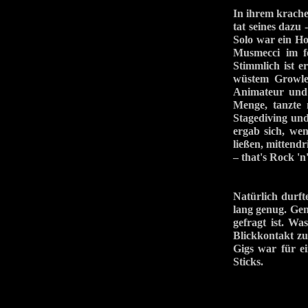
In ihrem krach
tat seines dazu
Solo war ein H
Musmecci im fe
Stimmlich ist 
wüstem Growlen
Animateur und 
Menge, tanzte 
Stagediving und
ergab sich, we
ließen, mittend
– that's Rock 'n'
Natürlich durft
lang genug. Gen
gefragt ist. Wa
Blickkontakt zu
Gigs war für e
Sticks.