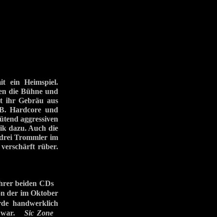
 ein Heimspiel.
ten die Bühne und
gt ihr Gebräu aus
 B. Hardcore und
wütend aggressiven
ik dazu. Auch die
 drei Trommler im
verschärft rüber.
s ihrer beiden CDs
 der im Oktober
de handwerklich
tt war.
Sic Zone