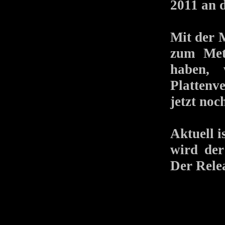
2011 an 
Mit der M
zum Meta
haben, 
Plattenv
jetzt no
Aktuell 
wird der
Der Rele