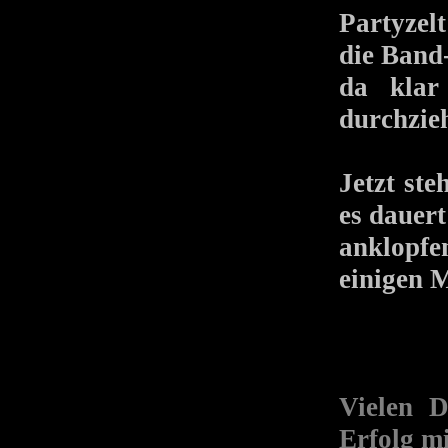
Partyzel
die Band
da klar
durchzie
Jetzt st
es dauert
anklopfe
einigen 
Vielen D
Erfolg mi