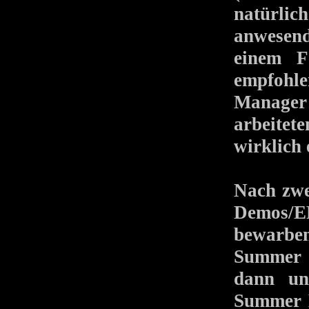
natürli
anwesend
einem F
empfohl
Manager
arbeitet
wirklich
Nach zwe
Demos/E
bewarbe
Summer B
dann unt
Summer B