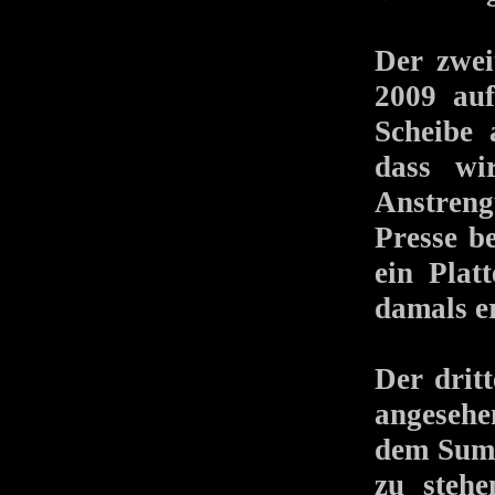
Der zwei
2009 au
Scheibe 
dass wi
Anstreng
Presse b
ein Plat
damals e
Der drit
angeseh
dem Summ
zu steh