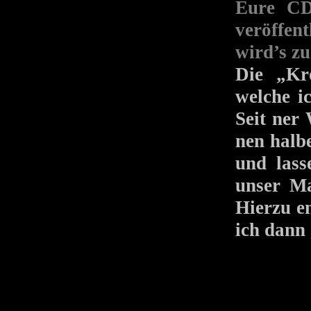
Eure
veröffent
wird’s z
Die „Kr
welche i
Seit ner 
nen halb
und lass
unser Ma
Hierzu e
ich dann 