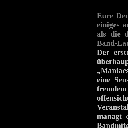
Eure Dem
einiges 
als die 
Band-La
Der erst
überhaup
„Maniacs
eine Sen
fremde
offensic
Veransta
managt e
Bandmitg