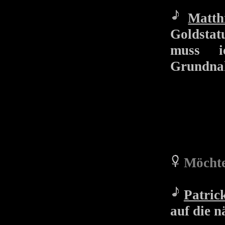
Matth
Goldstatu
muss i
Grundnah
Möchte
Patric
auf die n