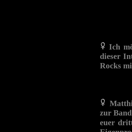
Ich mö
dieser I
Rocks mi
Matthi
zur Ba
euer dr