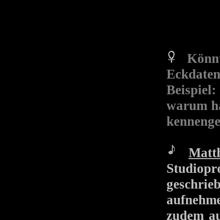
Könn
Eckdaten
Beispiel
warum ha
kennengel
Matth
Studiopr
geschrie
aufnehm
zudem au