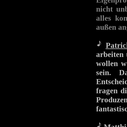
Eigenpro
nicht un
alles ko
außen an
Patric
arbeiten
wollen w
sein. D
Entsche
fragen di
Produze
fantastis