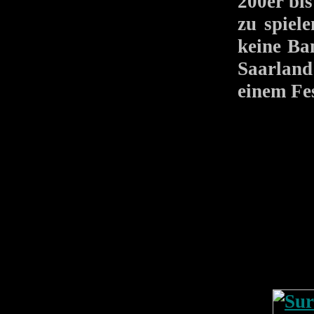
200er bis
zu spiel
keine Ba
Saarland
einem Fes