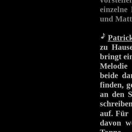
vorstell
einzelne 
und Matth
Patric
zu Hause
bringt ei
Melodie 
beide da
finden, g
an den S
schreibe
auf. Fü
davon we