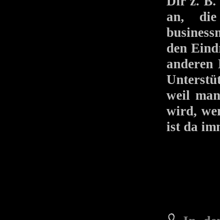
Dir z. B
an, di
business
den Eind
anderen 
Unterstü
weil man
wird, we
ist da im