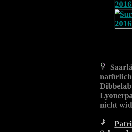
Saarl
natürli
Dibbela
Lyonerpa
nicht wi
Patr