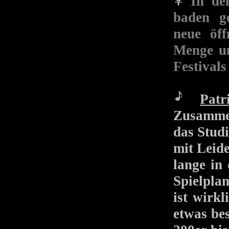
In den
baden ge
neue öff
Menge un
Festival
Patr
Zusammen
das Studi
mit Leide
lange in
Spielpla
ist wirkl
etwas bes