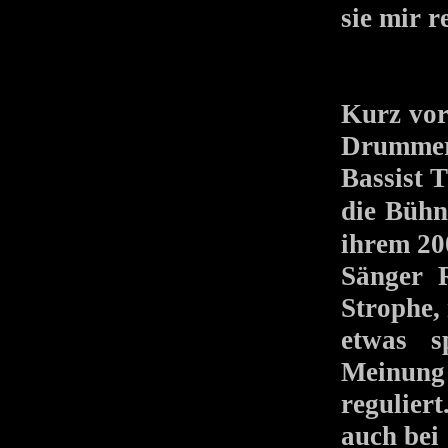
sie mir r
Kurz vor 
Drummer 
Bassist 
die Bühn
ihrem 2
Sänger 
Strophe,
etwas s
Meinung 
regulier
auch be