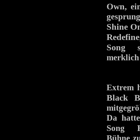
Own
, e
gesprun
Shine O
Redefine
Song
s
merklich
Extrem 
Black B
mitgegrö
Da hatte
Song
Bühne zu