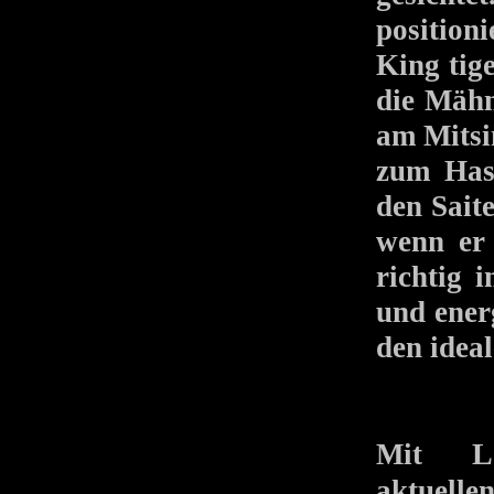
position
King tige
die Mähn
am Mitsi
zum Hase
den Sait
wenn er
richtig 
und ener
den ideal
L
Mit
aktuel