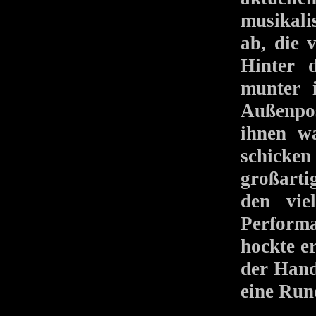
musikali
ab, die 
Hinter 
munter 
Außenpos
ihnen w
schicke
großart
den viel
Performa
hockte e
der Hand,
eine Rund