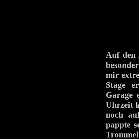
Auf den
besonde
mir extre
Stage e
Garage e
Uhrzeit 
noch au
pappte s
Trommeln