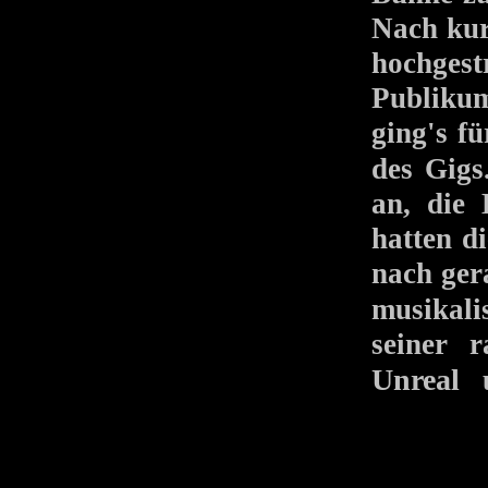
Nach kur
hochges
Publiku
ging's f
des Gi
an, di
hatten di
nach ger
musikali
seiner 
Unreal
u