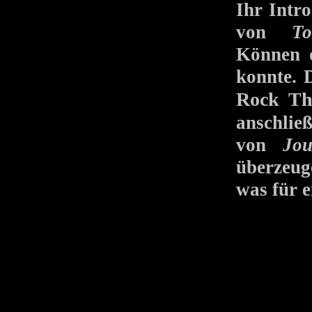
Ihr Intr
von
To
Können d
konnte. 
Rock Th
anschli
von
Jou
überzeug
was für e