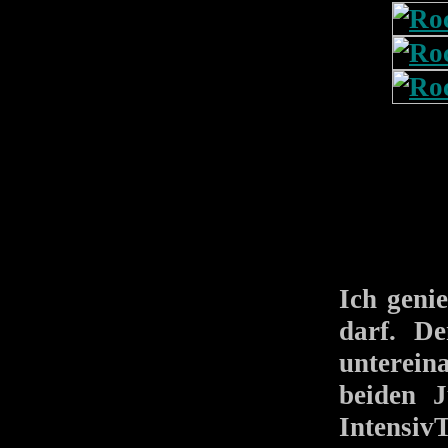
Ich geni
darf. D
unterein
beiden J
Intensiv