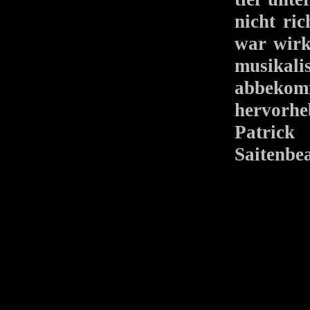
nicht ri
war wirkl
musikal
abbekom
hervorh
Patric
Saitenbe