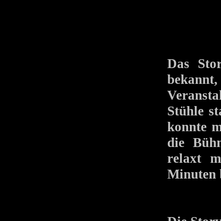
Das Sto
bekann
Veransta
Stühle s
konnte m
die Bühn
relaxt 
Minuten b