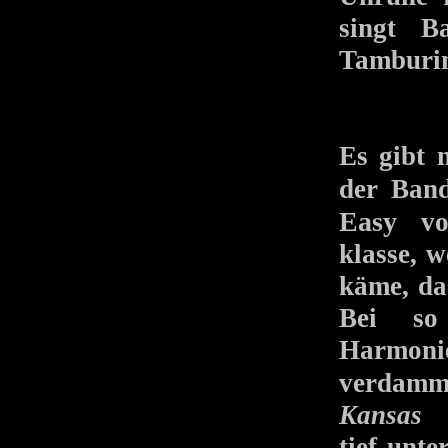
singt Ba
Tamburin
Es gibt 
der Ban
Easy
vo
klasse, 
käme, da
Bei so
Harmoni
verdamm
Kansas
w
tief unt