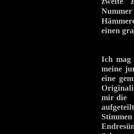
zweite
Nummer 
Hämmerc
einen gra
Ich mag 
meine ju
eine gem
Originali
mir di
aufgetei
Stimmen ö
Endresü