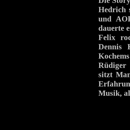
Die Sto
Hedrich 
und AOR
dauerte e
Felix r
Dennis K
Kochems
Rüdiger
sitzt Ma
Erfahrun
Musik, al