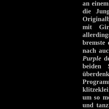
an eine
die Jung
Origina
Gi
mit
allerdin
bremste 
nach au
Purple
de
beiden 
überden
Program
klitzekl
um so me
und tanz