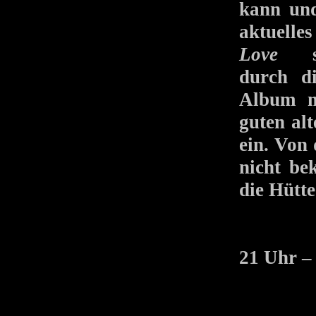
kann und
aktuelle
Love
spi
durch di
Album m
guten al
ein. Von
nicht be
die Hütte
21 Uhr –