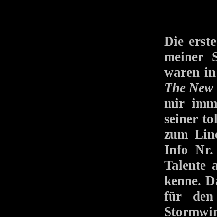
Die erst
meiner 
waren in
The New 
mir imm
seiner to
zum Lin
Info Nr.
Talente
kenne. D
für den
Stormwin