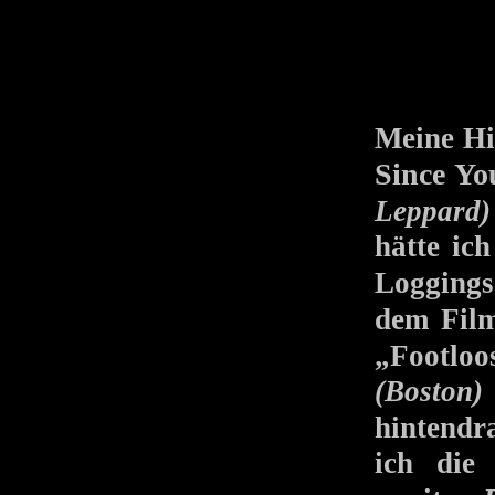
Meine Hi
Since Y
Leppard)
hätte ic
Logging
dem Fil
„Footloo
(Boston)
hintend
ich die