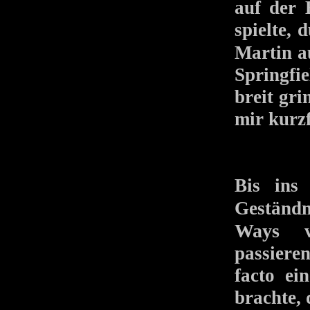
auf der 
spielte, 
Martin a
Springfie
breit gri
mir kurzf
Bis ins
Geständ
Ways
v
passieren
facto ei
brachte, 