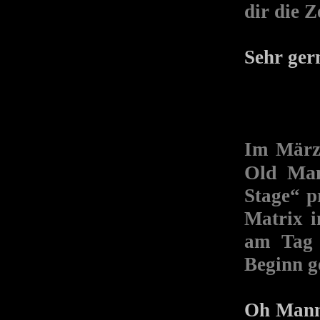
dir die 
Sehr ger
Im März
Old Man
Stage“ p
Matrix i
am Tag 
Beginn g
Oh Mann,