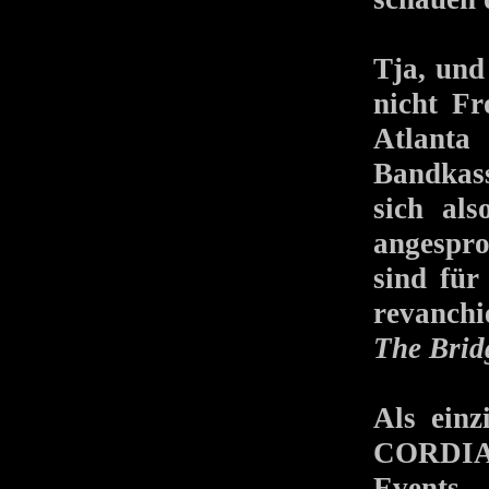
Tja, und 
nicht Fr
Atlanta
Bandkass
sich al
angespro
sind für
revanchi
The Bri
Als einz
CORDIAL
Events,