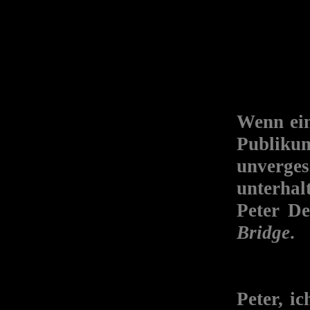
Wenn ein
Publik
unverge
unterhal
Peter D
Bridge
.
Peter, i