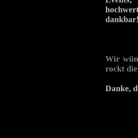
hochwert
dankbar
Wir wüns
rockt di
Danke, d