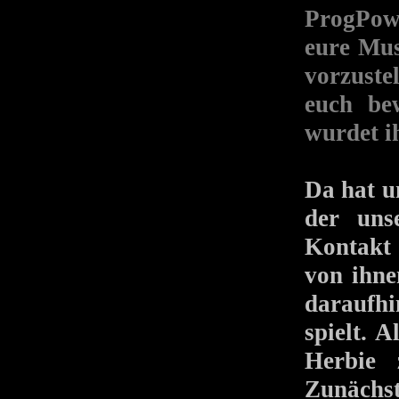
ProgPow
eure Mus
vorzuste
euch bew
wurdet i
Da hat u
der uns
Kontakt 
von ihne
daraufhi
spielt. 
Herbie 
Zunächs