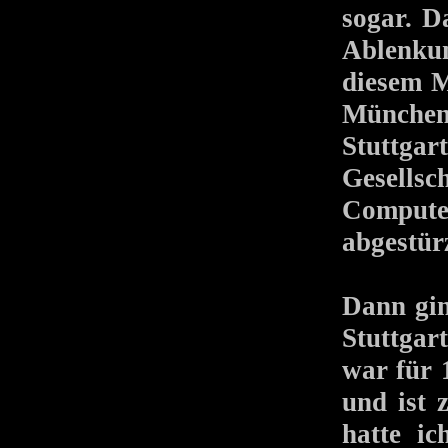
sogar. D
Ablenkun
diesem M
München
Stuttgar
Gesellsc
Compute
abgestür
Dann gin
Stuttgar
war für 
und ist 
hatte ic