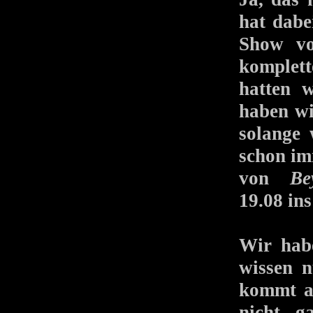
hat dabei
Show
komplet
hatten 
haben wi
solange 
schon im
von
Be
19.08 in
Wir hab
wissen n
kommt au
nicht g