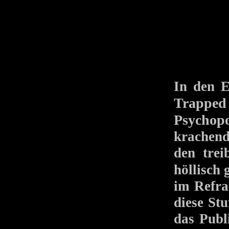
In den 
Trappe
Psychop
krachend
den tre
höllisch
im Refra
diese St
das Publ