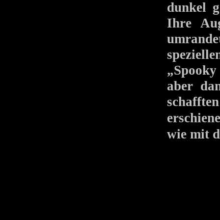
dunkel g
Ihre Au
umrand
speziell
„Spooky 
aber da
schaf
erschie
wie mit