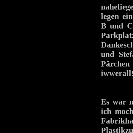
nahelieg
legen ei
B und C 
Parkplat
Dankesch
und Stef
Pärchen
iwwerall!
Es war 
ich moch
Fabrikh
Plastikz