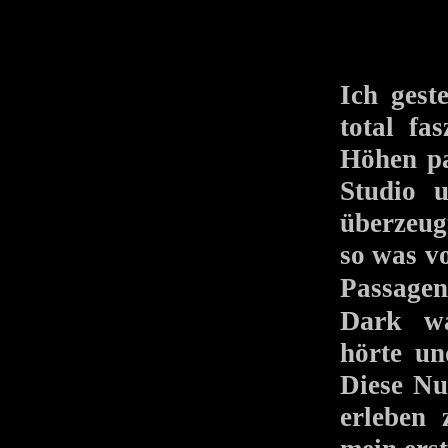
Ich ges
total fa
Höhen pa
Studio 
überzeug
so was vo
Passage
Dark
war
hörte un
Diese Nu
erleben