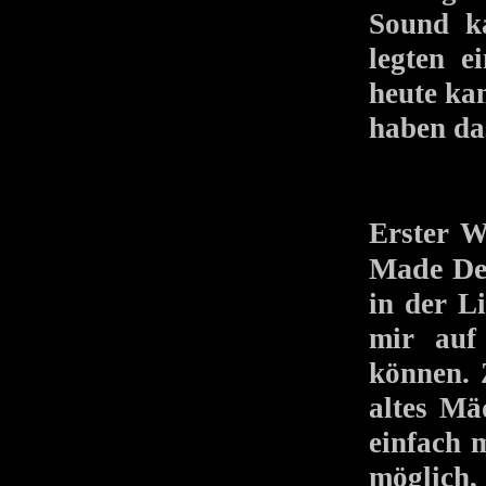
Sound ka
legten e
heute ka
haben da
Erster W
Made De
in der L
mir auf
können. 
altes Mä
einfach 
möglic