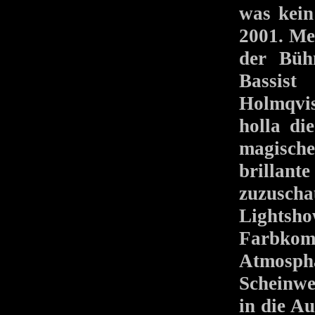
was kein
2001. Me
der Büh
Bassis
Holmqvis
holla di
magische
brillan
zuzusch
Light
Farbkom
Atmosphä
Scheinwe
in die A