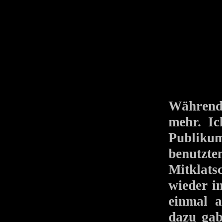
Während
mehr. Ic
Publikum
benutzte
Mitklat
wieder i
einmal a
dazu gab