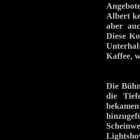
Angebote
Albert k
aber au
Diese Ko
Unterha
Kaffee, 
Die Bühn
die Tie
bekamen 
hinzugef
Scheinwe
Lightsho