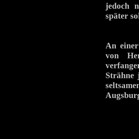
jedoch n
später so
An einer
von Hen
verfange
Strähne 
seltsam
Augsburge