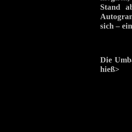
Stand ab
Autogram
sich – ei
Die Umba
hieß>