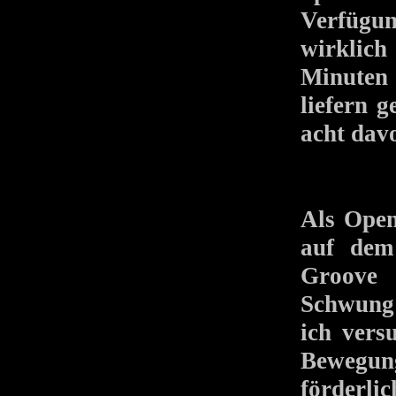
Verfügun
wirklic
Minuten 
liefern g
acht davo
Als Ope
auf dem
Groove 
Schwung 
ich vers
Bewegun
förderli