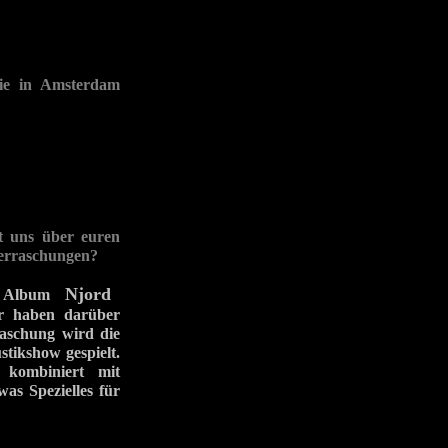
sie in Amsterdam
st uns über euren
berraschungen?
Njord
eue Album
r haben darüber
raschung wird die
stikshow gespielt.
kombiniert mit
as Spezielles für