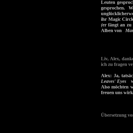
Leuten gesproc
gesprochen. W
unglücklicherwe
ihr Magic Circle
(
er fängt an zu
Alben von
Ma
Liv, Alex, danke
ich zu fragen v
Alex: Ja, tats
Leaves' Eyes
war
Also möchten w
freuen uns wirkl
Übersetzung v