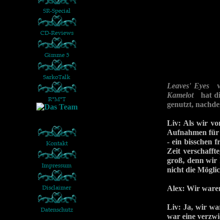
Leaves' Eyes
wa
Kamelot
hat die
genutzt, nachd
Liv: Als wir v
Aufnahmen für 
- ein bisschen 
Zeit verschafft
groß, denn wir
nicht die Möglic
Alex: Wir ware
Liv: Ja, wir wa
war eine verzwi