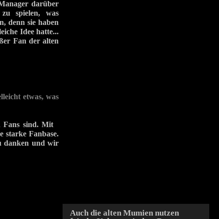
 Manager darüber
zu spielen, was
n, denn sie haben
eiche Idee hatte...
oßer Fan der alten
lleicht etwas, was
en Fans sind. Mit
e starke Fanbase.
zu danken und wir
Auch die alten Mumien nutzen