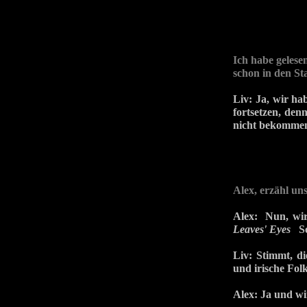
Ich habe gelese
schon in den St
Liv: Ja, wir ha
fortsetzen, den
nicht bekomme
Alex, erzähl u
Alex: Nun, wir 
Leaves' Eyes
Sou
Liv:
Stimmt, di
und irische Fol
Alex: Ja und wi