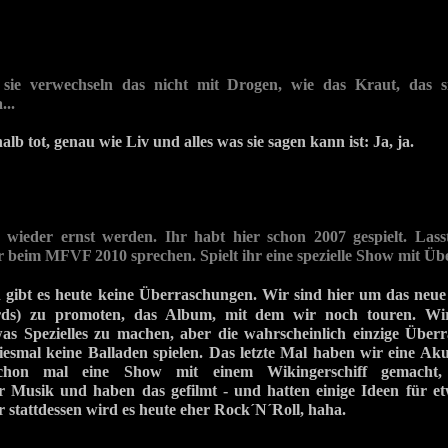
 sie verwechseln das nicht mit Drogen, wie das Kraut, das 
...
halb tot, genau wie Liv und alles was sie sagen kann ist: Ja, ja.
s wieder ernst werden. Ihr habt hier schon 2007 gespielt. Las
r beim MFVF 2010 sprechen. Spielt ihr eine spezielle Show mit Ü
ch gibt es heute keine Überraschungen. Wir sind hier um das n
ds) zu promoten, das Album, mit dem wir noch touren. Wi
was Spezielles zu machen, aber die wahrscheinlich einzige Über
diesmal keine Balladen spielen. Das letzte Mal haben wir eine Aku
hon mal eine Show mit einem Wikingerschiff gemacht, 
 Musik und haben das gefilmt - und hatten einige Ideen für etw
er stattdessen wird es heute eher Rock´N´Roll, haha.