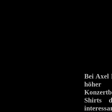
Bei Axel 
höher 
Konzertbe
Shirts 
interess