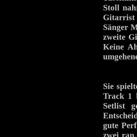
Stoll nah
Gitarris
Sänger Mi
zweite G
Keine Ah
umgehend
Sie spie
Track 1 
Setlist 
Entschei
gute Perf
zwei ran