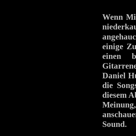
Wenn Mik
niederka
angehau
einige Z
einen b
Gitarren
Daniel Hu
die Song
diesem Ab
Meinung,
anschaue
Sound.