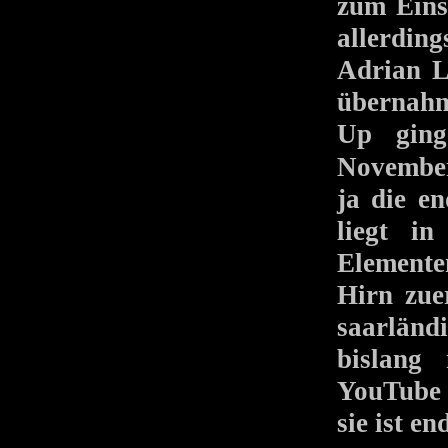
zum Einsa
allerdin
Adrian L
übernahm
Up ging
Novembe
ja die e
liegt in
Elemente
Hirn zue
saarländ
bislang 
YouTube 
sie ist en