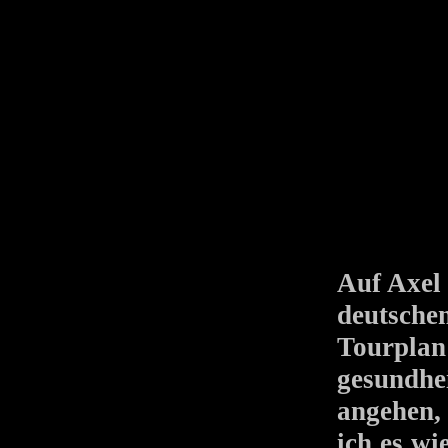
Auf Axel 
deutsche
Tourpla
gesundhe
angehen,
ich es w