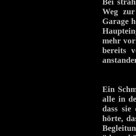
Bei stra
Weg zur 
Garage h
Hauptein
mehr vorh
bereits 
anstande
Ein Schm
alle in 
dass sie
hörte, da
Begleitu