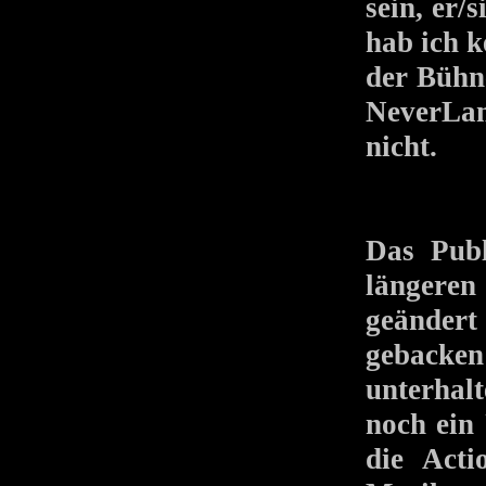
sein, er/
hab ich k
der Bühn
NeverLan
nicht.
Das Publ
längere
geänder
gebacken
unterhalt
noch ein
die Acti