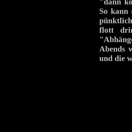
"dann kö
So kann 
pünktlic
flott d
"Abhäng
Abends w
und die w