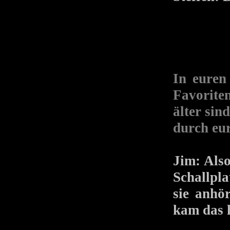
In euren
Favoriten
älter sin
durch eur
Jim: Also
Schallpl
sie anhö
kam das h