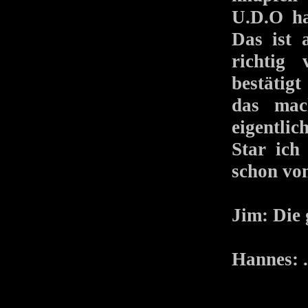
U.D.O ha
Das ist 
richtig
bestätigt
das mac
eigentli
Star ich
schon von
Jim: Die 
Hannes: .