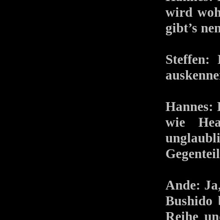
wird woh
gibt’s ne
Steffen:
auskennen
Hannes: D
wie He
unglaubli
Gegenteil
Ande: Ja
Bushido 
Reihe un