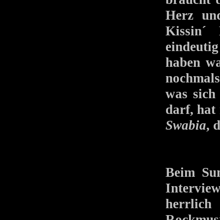
Herz un
Kissin´
eindeuti
haben wa
nochmals
was sich
darf, ha
Swabia
, 
Beim Su
Intervie
herrlic
Rockmusi