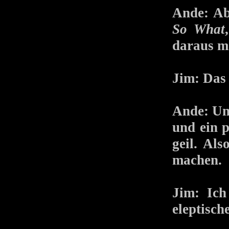
Ande: Ab
So What
daraus m
Jim: Das i
Ande: Un
und ein p
geil. Al
machen.
Jim: Ich
eleptisc