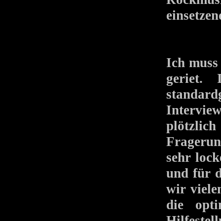
einsetze
Ich muss 
geriet.
standa
Intervie
plötzlic
Fragerun
sehr loc
und für d
wir viel
die opt
Hilfestel