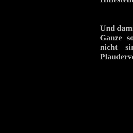
Und dami
Ganze so
nicht s
Plauderv