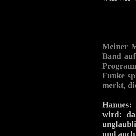
Meiner M
Band auf
Programm
Funke sp
merkt, di
Hannes: 
wird: d
unglaubl
und auch