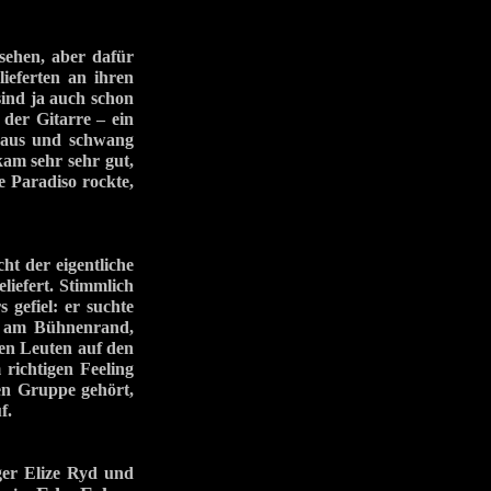
sehen, aber dafür
lieferten an ihren
sind ja auch schon
der Gitarre – ein
 raus und schwang
kam sehr sehr gut,
e Paradiso rockte,
t der eigentliche
liefert. Stimmlich
gefiel: er suchte
ox am Bühnenrand,
den Leuten auf den
 richtigen Feeling
ren Gruppe gehört,
f.
ger Elize Ryd und