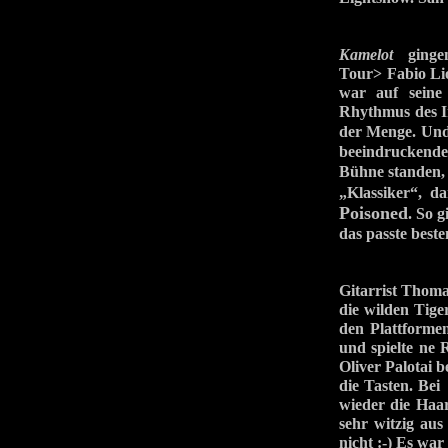
Kamelot
gingen
Tour> Fabio L
war auf seine 
Rhythmus des I
der Menge. Und 
beeindruckende
Bühne standen, 
„Klassiker“,
Poisoned
. So g
das passte beste
Gitarrist Thoma
die wilden Tige
den Plattformen
und spielte ne 
Oliver Palotai 
die Tasten. Be
wieder die Haar
sehr witzig aus
nicht :-) Es wa