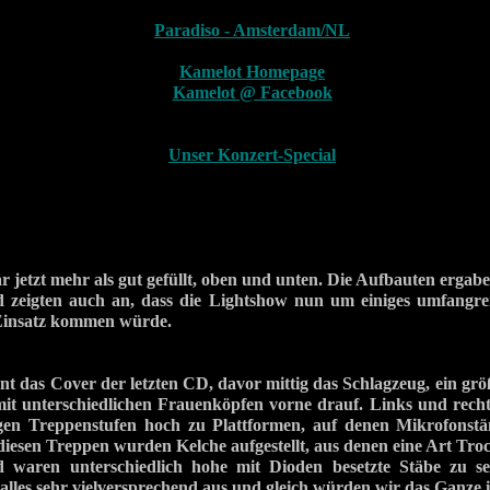
Paradiso - Amsterdam/NL
Kamelot Homepage
Kamelot @ Facebook
Unser Konzert-Special
r jetzt mehr als gut gefüllt, oben und unten. Die Aufbauten ergabe
 zeigten auch an, dass die Lightshow nun um einiges umfangre
Einsatz kommen würde.
t das Cover der letzten CD, davor mittig das Schlagzeug, ein grö
it unterschiedlichen Frauenköpfen vorne drauf. Links und rech
en Treppenstufen hoch zu Plattformen, auf denen Mikrofonstän
diesen Treppen wurden Kelche aufgestellt, aus denen eine Art Troc
 waren unterschiedlich hohe mit Dioden besetzte Stäbe zu se
alles sehr vielversprechend aus und gleich würden wir das Ganze i