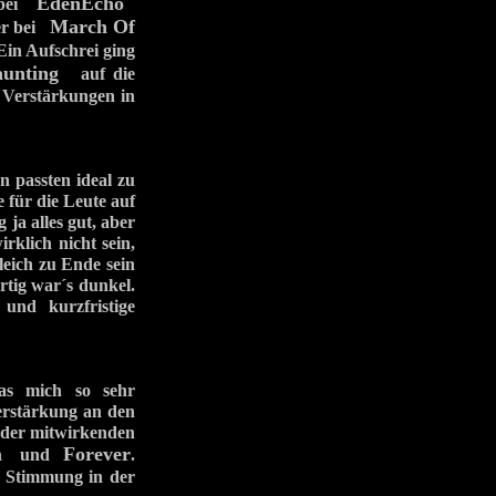
EdenEcho
y bei
March Of
ler bei
 Ein Aufschrei ging
unting
auf die
 Verstärkungen in
 passten ideal zu
e für die Leute auf
ja alles gut, aber
rklich nicht sein,
leich zu Ende sein
rtig war´s dunkel.
und kurzfristige
das mich so sehr
erstärkung an den
 der mitwirkenden
a
Forever
und
.
e Stimmung in der