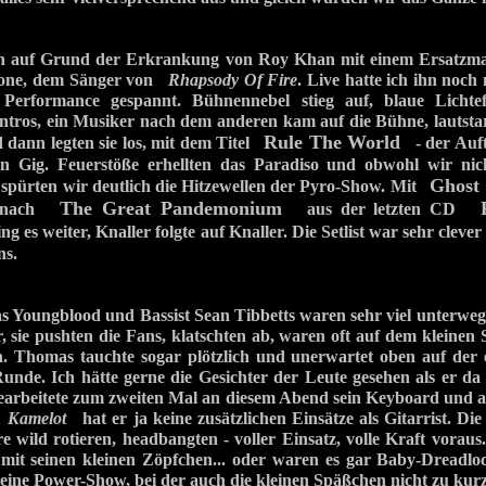
 auf Grund der Erkrankung von Roy Khan mit einem Ersatzm
ione, dem Sänger von
Rhapsody Of Fire
. Live hatte ich ihn noch
Performance gespannt. Bühnennebel stieg auf, blaue Lichtef
ntros, ein Musiker nach dem anderen kam auf die Bühne, lautst
Rule The World
dann legten sie los, mit dem Titel
- der Auft
n Gig. Feuerstöße erhellten das Paradiso und obwohl wir nic
Ghost
spürten wir deutlich die Hitzewellen der Pyro-Show. Mit
The Great Pandemonium
 danach
aus der letzten CD
ing es weiter, Knaller folgte auf Knaller. Die Setlist war sehr cleve
ns.
s Youngblood und Bassist Sean Tibbetts waren sehr viel unterweg
r, sie pushten die Fans, klatschten ab, waren oft auf dem kleinen 
. Thomas tauchte sogar plötzlich und unerwartet oben auf der e
Runde. Ich hätte gerne die Gesichter der Leute gesehen als er da
bearbeitete zum zweiten Mal an diesem Abend sein Keyboard und a
i
Kamelot
hat er ja keine zusätzlichen Einsätze als Gitarrist. Die
e wild rotieren, headbangten - voller Einsatz, volle Kraft voraus
 mit seinen kleinen Zöpfchen... oder waren es gar Baby-Dreadlo
r eine Power-Show, bei der auch die kleinen Späßchen nicht zu ku