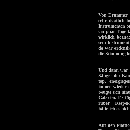
Von Drummer Cas
sehr deutlich h
Instrumenten op
ein paar Tage 
wirklich begna
sein Instrument
da war ordentli
die Stimmung ko
Und dann war d
Sänger der Band
top, energiege
immer wieder d
beugte sich hinu
Galerien. Er fü
rüber – Respekt
hätte ich es ni
Auf den Plattf