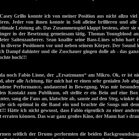
ey Grillo konnte ich von meiner Position aus nicht allzu viel 
ören. Jeder von ihnen konnte in Soli alleine brillieren und alle 
timale Leistung ab. Das Zusammenspiel klappt bestens, aber sie 
länger in der Besetzung gemeinsam tätig. Thomas Youngblood an 
deter Saitenzauberer. Sean knallte seine Bass-Lines schön hart
 in diverse Positionen vor und neben seinem Körper. Der Sound 
ch Dampf dahinter und die Zuschauer gingen dolle ab - das ganz
chte hoch!!!
a noch Fabio Lione, der „Ersatzmann“ am Mikro. Ok, er ist nich
, aber alle Achtung, für mich hat er einen sehr genialen Job abge
ladene Performance, andauernd in Bewegung. Was mir besonders 
en Kontakt zum Publikum, oft stellte er ein Bein auf eine B
nter, sang die Fans an, klatschte ab, sauste auf den Steg, winkte 
gte sich optimal in die Band ein und brachte die Songs mit dem
!!! Hätte ich nicht gewusst, dass Fabio eigentlich zu einer ande
cht erraten können. Das war ganz großes Kino, der Mann hat´s drau
ormen seitlich der Drums performten die beiden Backgroundsän