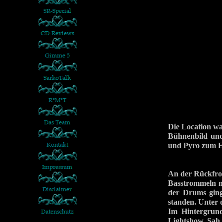
Die Location wa
Bühnenbild und
und Pyro zum 
An der Rückfron
Basstrommeln m
der Drums ging
standen. Unter 
Im Hintergrund
Lightshow. Sah 