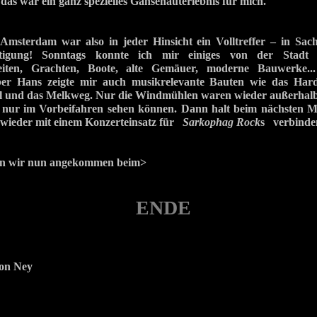
 das war ein ganz spezielles Gänsehauterlebnis für mich.
Amsterdam war also in jeder Hinsicht ein Volltreffer – in Sa
tigung! Sonntags konnte ich mir einiges von der Stadt a
eiten, Grachten, Boote, alte Gemäuer, moderne Bauwerke.
ber Hans zeigte mir auch musikrelevante Bauten wie das Har
l und das Melkweg. Nur die Windmühlen waren wieder außerhal
 nur im Vorbeifahren sehen können. Dann halt beim nächsten Mal
 wieder mit einem Konzerteinsatz für
Sarkophag Rock
s verbinde
en wir nun angekommen beim>
ENDE
on Ney