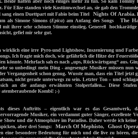
. Beide hatten aber noch einiges mehr zu tun. So kam Tomm
z. Für Elize standen viele Kostümwechsel an, sie gab den Tromm
Nights Of Arabia
sang einen Duettpart mit Fabio beim Titel
.
The Ha
um als Simone Simons (
Epica
) am Anfang des Songs
mit ihrer sehr schönen Stimme einstieg. Generell hochkarätige
sicht, gefiel mir sehr gut.
wirklich eine irre Pyro-und Lightshow, Inszenierung und Farben
ongs. Ich fragte mich doch, wie gefährlich die Hitze der Feuerstöß
n könnte. Mehrfach sah es nach „ups, Rückwärtsgang“ aus. Ging 
mehr so unbedingt mein Ding - angesengte Musiker müssen nun wi
der Vergangenheit schon genug. Wusste man, dass ein Titel jetzt g
atsam, nicht gerade unterwegs zu sein. Letzter Ton – und schlaga
ich an die anfangs erwähnten Stolperfallen... Diese Stufen 
e atemberaubende Kombi! ;-)
hts dieses Auftritts – eigentlich war es das Gesamtwerk, 
Hervorragende Musiker, ein verdammt guter Sänger, exzellente V
lle Show und die Atmosphäre im Paradiso. Daher werde ich keine
March Of Mephisto
Ghost Oper
spicken, aber drei Songs:
,
en eine besondere Bedeutung für mich und die live zu hören, di