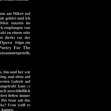
ann am Mikro auf
 nie gehört und ich
fekte tanzten im
ark empfangen von
akt zu einem sehr
ht direkt vor der
 Opera
folgte ein
Poetry For The
r zusammengestellt,
s, hin-und her wie
Steg, mal oben auf
rsten Galerie auf
 angetrabt kam ;-)
uch ausschließlich
 drei ließen immer
. Bei Sean sah das
cks? Frau weiß es
rz kamen.