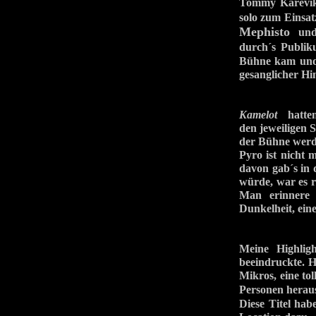
Tommy Karevik
solo zum Einsat
Mephisto
und 
durch´s Publik
Bühne kam und 
gesanglicher Hin
Kamelot
hatten 
den jeweiligen S
der Bühne werde
Pyro ist nicht 
davon gab´s in 
würde, war es r
Man erinnere s
Dunkelheit, ein
Meine Highlig
beeindruckte. 
Mikros, eine to
Personen herau
Diese Titel hab