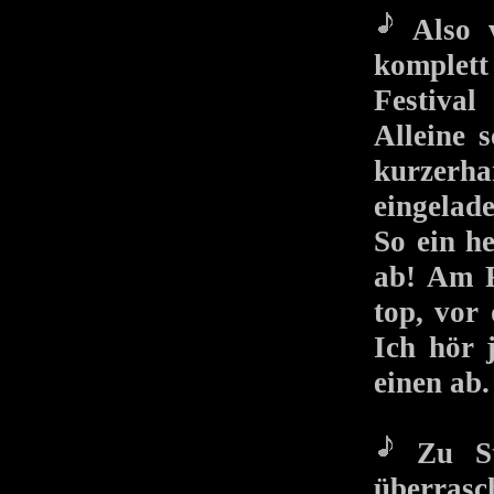
Also
komplett
Festival
Alleine s
kurzerh
eingelade
So ein h
ab! Am F
top, vor
Ich hör j
einen ab.
Zu St.
überrasch