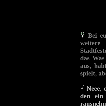
Bei e
weitere
Stadtfest
das Was 
aus, hab
spielt, a
Neee, d
den ein
rausnehm