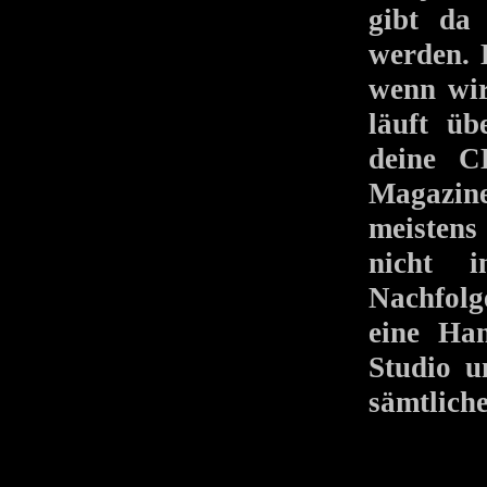
gibt da
werden. 
wenn wir
läuft üb
deine C
Magazin
meistens
nicht 
Nachfolg
eine Han
Studio u
sämtlich