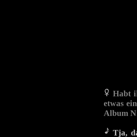
Habt i
etwas ei
Album Nr
Tja, da