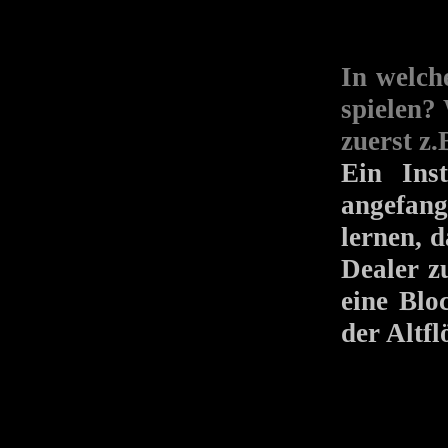
In welch
spielen? 
zuerst z.
Ein Ins
angefang
lernen, 
Dealer z
eine Blo
der Altfl