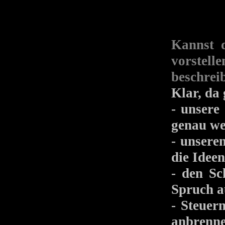
Kannst 
vorstell
beschrei
Klar, da 
- unsere
genau wei
- unsere
die Idee
- den Sc
Spruch a
- Steuer
anbrenne