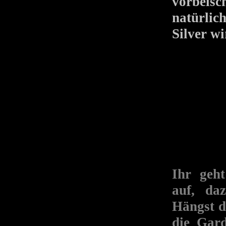
vorbeis
natürlic
Silver wi
Ihr geh
auf, da
Hängst d
die Gard