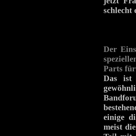
jetzt Fr
schlecht 
Der Eins
speziell
Parts für
Das ist
gewöhn
Bandfo
bestehen
einige d
meist di