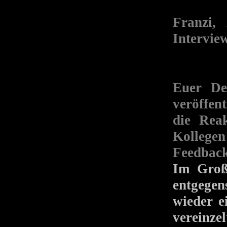
Franzi,
Intervie
Euer 
veröffen
die Rea
Kollege
Feedbac
Im Groß
entgegen
wieder e
vereinzel