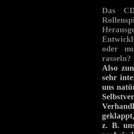
Das CD
Rollens
Heraus
Entwickl
oder mu
rasseln?
Also zun
sehr int
uns natür
Selbstv
Verhandl
geklappt
z. B. un