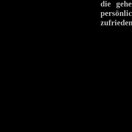
die geh
persönl
zufriede