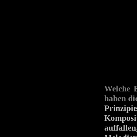
Welche
haben di
Prinzip
Komposi
auffall