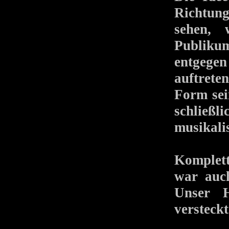
Richtung 
sehen, 
Publikum
entgegen
auftrete
Form sei
schließl
musikali
Komplett 
war auc
Unser H
versteckt