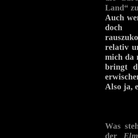
Land“ zu
Auch wen
doch r
rauszuko
relativ 
mich da 
bringt 
erwischen
Also ja, 
Was steh
der
Elm