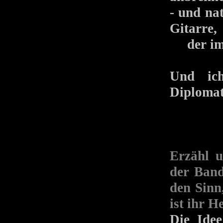
- und na
Gitarre,
der imme
Und ich
Diplomat
Erzähl u
der Ban
den Sin
ist ihr 
Die Ide