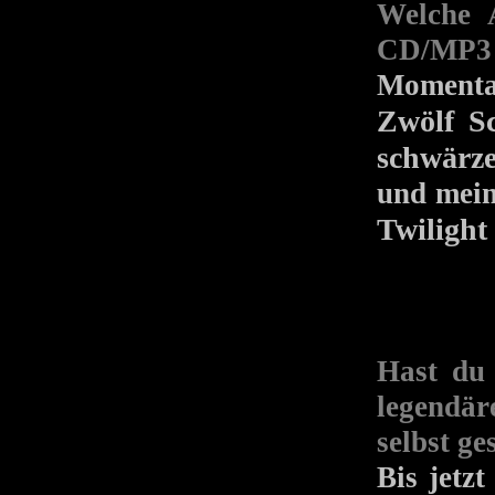
Welche 
CD/MP3 
Momenta
Zwölf Sc
schwärze
und mein
Twiligh
Hast du 
legendär
selbst ge
Bis jetz