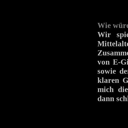
Wie würd
Wir spi
Mittela
Zusamme
von E-Gi
sowie de
klaren G
mich di
dann sch