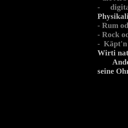
- digi
Physikal
- Rum od
- Rock o
- Käpt'n
Wirti na
Anderes
seine Oh