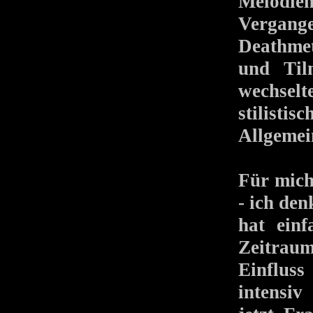
Melodien
Vergan
Deathm
und Ti
wechsel
stilis
Allgemei
Für mich
- ich den
hat ein
Zeitraum
Einfluss
intensi