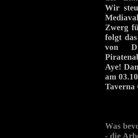
Wir steu
Mediaval
Zwerg fü
folgt da
von Dr
Piratenab
Aye! Dan
am 03.10
Taverna 
Was bevo
- die Arb