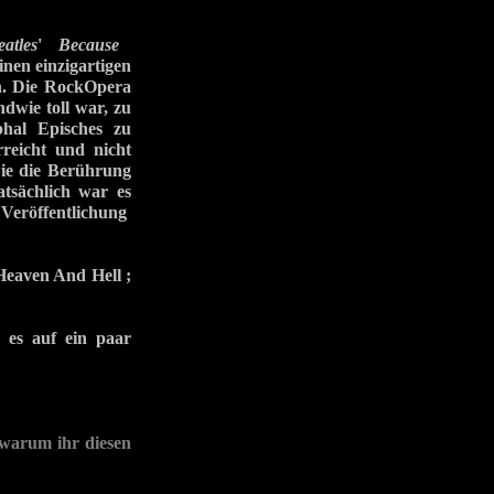
eatles
'
Because
inen einzigartigen
n. Die RockOpera
dwie toll war, zu
phal Episches zu
rreicht und nicht
wie die Berührung
Tatsächlich war es
Veröffentlichung
Heaven And Hell ;
h es auf ein paar
arum ihr diesen