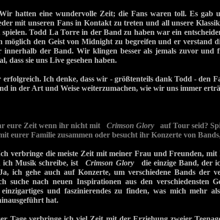
Wir hatten eine wundervolle Zeit; die Fans waren toll. Es gab u
eder mit unseren Fans in Kontakt zu treten und all unsere Klassi
 spielen. Todd La Torre in der Band zu haben war ein entscheide
 möglich den Geist von Midnight zu begreifen und er verstand di
r innerhalb der Band. Wir klingen besser als jemals zuvor und fü
al, dass sie uns Live gesehen haben.
 erfolgreich. Ich denke, dass wir - größtenteils dank Todd - den F
sind in der Art und Weise weiterzumachen, wie wir uns immer ertr
hr eure Zeit wenn ihr nicht mit
Crimson Glory
auf Tour seid? Spie
 mit eurer Familie zusammen oder besucht ihr Konzerte von Bands,
Ich verbringe die meiste Zeit mit meiner Frau und Freunden, mit 
n ich Musik schreibe, ist
Crimson Glory
die einzige Band, der i
Ja, ich gehe auch auf Konzerte, um verschiedene Bands der ve
ch suche nach neuen Inspirationen aus den verschiedensten G
 einzigartiges und faszinierendes zu finden, was mich mehr al
inausgeführt hat.
ser Tage verbringe ich viel Zeit mit der Erziehung zweier Teenage