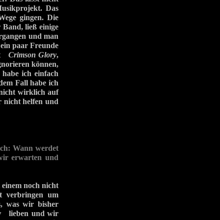
Musikprojekt. Das
Wege gingen. Die
Band, ließ einige
vergangen und man
n ein paar Freunde
mit
Crimson Glory
,
gnorieren können,
 habe ich einfach
edem Fall habe ich
icht wirklich auf
ir nicht helfen und
ich: Wann werdet
wir erwarten und
t einem noch nicht
mit verbringen um
s, was wir bisher
y
lieben und wir