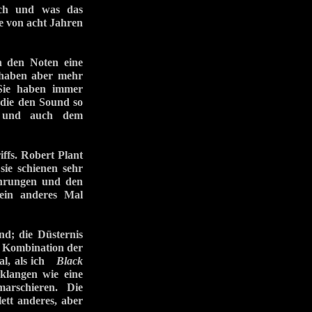
lich und was das
ne von acht Jahren
n den Noten eine
 haben aber mehr
Sie haben immer
 die den Sound so
ng und auch dem
iffs. Robert Plant
sie schienen sehr
ahrungen und den
ein anderes Mal
d; die Düsternis
ie Kombination der
Mal, als ich
Black
klangen wie eine
arschieren. Die
ett anderes, aber