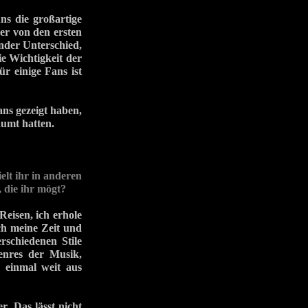
ns die großartige
ker von den ersten
nder Unterschied,
e Wichtigkeit der
r einige Fans ist
ans gezeigt haben,
äumt hatten.
lt ihr in anderen
 die ihr mögt?
Reisen, ich erhole
ch meine Zeit und
rschiedenen Stile
enres der Musik,
s einmal weit aus
r. Das lässt nicht