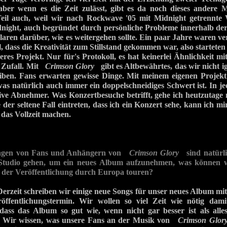
, aber wenn es die Zeit zulässt, gibt es da noch dieses andere 
eil auch, weil wir nach Rockwave '05 mit Midnight getrennte 
ight, auch begründet durch persönliche Probleme innerhalb der 
aren darüber, wie es weitergehen sollte. Ein paar Jahre waren 
l, dass die Kreativität zum Stillstand gekommen war, also startete
eres Projekt. Nur für's Protokoll, es hat keinerlei Ähnlichkeit 
n Zufall. Mit
Crimson Glory
gibt es Altbewährtes, das wir nicht i
iben. Fans erwarten gewisse Dinge. Mit meinem eigenen Projekt
was natürlich auch immer ein doppelschneidiges Schwert ist. In j
ive Abnehmer. Was Konzertbesuche betrifft, gehe ich heutzutage n
te der seltene Fall eintreten, dass ich ein Konzert sehe, kann ich m
e das Vollzeit machen.
ragen von Fans und Anhängern von
Crimson Glory
sind natürl
 Studio gehen, um ein neues Album aufzunehmen, was können 
 der Veröffentlichung durch Europa touren?
Derzeit schreiben wir einige neue Songs für unser neues Album mi
eröffentlichungstermin. Wir wollen so viel Zeit wie nötig da
 dass das Album so gut wie, wenn nicht gar besser ist als alle
. Wir wissen, was unsere Fans an der Musik von
Crimson Glor