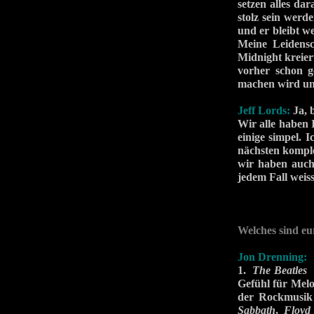
setzen alles da
stolz sein werd
und er bleibt we
Meine Leidensc
Midnight kreier
vorher schon g
machen wird und
Jeff Lords:
Ja, 
Wir alle haben 
einige simpel. I
nächsten komple
wir haben auch 
jedem Fall weiss
Welches sind eu
Jon Drenning:
1.
The Beatles
-
Gefühl für Mel
der Rockmusik
Sabbath
,
Floyd