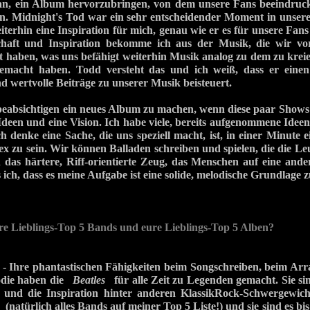
ran, ein Album hervorzubringen, von dem unsere Fans beeindruck
en. Midnight's Tod war ein sehr entscheidender Moment in unser
iterhin eine Inspiration für mich, genau wie er es für unsere Fans a
haft und Inspiration bekomme ich aus der Musik, die wir vor
t haben, was uns befähigt weiterhin Musik analog zu dem zu krei
emacht haben. Todd versteht das und ich weiß, dass er einen
 wertvolle Beiträge zu unserer Musik beisteuert.
beabsichtigen ein neues Album zu machen, wenn diese paar Shows h
Ideen und eine Vision. Ich habe viele, bereits aufgenommene Ideen
ch denke eine Sache, die uns speziell macht, ist, in einer Minute 
x zu sein. Wir können Balladen schreiben und spielen, die die Le
das härtere, Riff-orientierte Zeug, das Menschen auf eine ande
 ich, dass es meine Aufgabe ist eine solide, melodische Grundlage zu
re Lieblings-Top 5 Bands und eure Lieblings-Top 5 Alben?
 Ihre phantastischen Fähigkeiten beim Songschreiben, beim Ar
odie haben die
Beatles
für alle Zeit zu Legenden gemacht. Sie si
 und die Inspiration hinter anderen KlassikRock-Schwergewi
(natürlich alles Bands auf meiner Top 5 Liste!) und sie sind es b