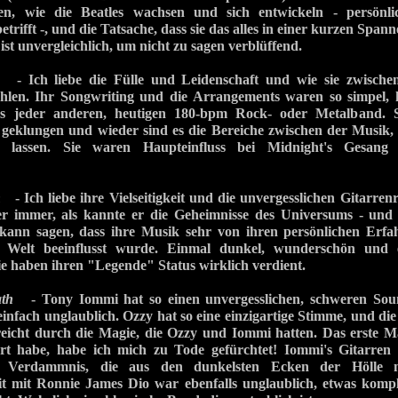
ren, wie die Beatles wachsen und sich entwickeln - persön
trifft -, und die Tatsache, dass sie das alles in einer kurzen Span
ist unvergleichlich, um nicht zu sagen verblüffend.
- Ich liebe die Fülle und Leidenschaft und wie sie zwische
ählen. Ihr Songwriting und die Arrangements waren so simpel,
as jeder anderen, heutigen 180-bpm Rock- oder Metalband. 
 geklungen und wieder sind es die Bereiche zwischen der Musik,
n lassen. Sie waren Haupteinfluss bei Midnight's Gesa
n
- Ich liebe ihre Vielseitigkeit und die unvergesslichen Gitarrenr
er immer, als kannte er die Geheimnisse des Universums - und 
kann sagen, dass ihre Musik sehr von ihren persönlichen Erf
 Welt beeinflusst wurde. Einmal dunkel, wunderschön und 
sie haben ihren "Legende" Status wirklich verdient.
th
- Tony Iommi hat so einen unvergesslichen, schweren Soun
 einfach unglaublich. Ozzy hat so eine einzigartige Stimme, und d
reicht durch die Magie, die Ozzy und Iommi hatten. Das erste 
habe, habe ich mich zu Tode gefürchtet! Iommi's Gitarren 
 Verdammnis, die aus den dunkelsten Ecken der Hölle m
 mit Ronnie James Dio war ebenfalls unglaublich, etwas kompl