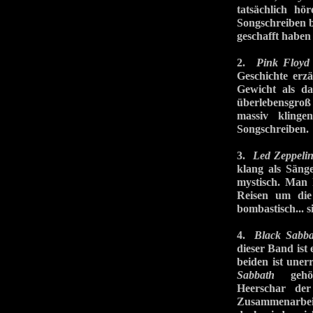
tatsächlich hö
Songschreiben be
geschafft haben 
2.
Pink Floyd
Geschichte erz
Gewicht als d
überlebensgroß
massiv klinge
Songschreiben.
3.
Led Zeppeli
klang als Säng
mystisch. Man 
Reisen um die
bombastisch... 
4.
Black Sabba
dieser Band ist
beiden ist uner
Sabbath
gehört 
Heerschar der
Zusammenarbeit