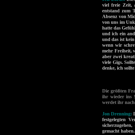
viel freie Zeit
entstand zum T
Absenz von Midn
von uns im Unkl
hatte das Gefüh
und ich ein and
und das ist kei
wenn wir schre
mehr Freiheit, 
aber zwei kreat
viele Gigs. Soll
denke, ich sollt
Die größten F
ihr wieder ins
werdet ihr nach
Jon Drenning:
festgelegten V
sicherzugehen,
gemacht haben