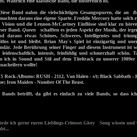
t. Wahrlich eine klassische Band, die unsterblich ist.
ese Band nahm die vielschichtigen Gesangsspuren, die an
B
machten daraus eine eigene Sparte. Freddie Mercury hatte solch e
 Vision und die Lennon-McCartney Einflüsse sind klar zu höre
ieser Band.
Queen
schafften es jeden Aspekt der Musik, der irgen
d daraus etwas Schönes, Schweres, Intelligentes und trium
tlos ist und bleibt. Brian May´s Spiel ist einzigartig und une
endär. Jede Berührung seiner Finger auf diesem Instrument ist 
; leidenschaftlich, intensiv, feinfühlig und schmerzhaft schön. 
 ich in Sound und Stil auf dem Titeltrack zu unserer 1989er 
acheifern wollte!
5 Rock-Albums: RUSH - 2112, Van Halen - s/t; Black Sabbath - 
me; Iron Maiden - Number Of The Beast.
Bands betrifft, da gibt es einfach zu viele Bands, so dass ic
rde ich gerne euren Lieblings-
Crimson Glory
Song wissen und w
bt...