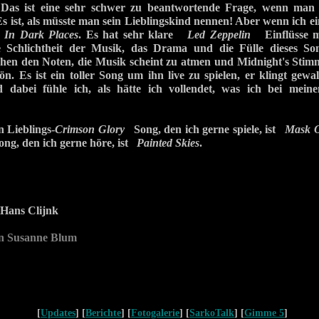
:
Das ist eine sehr schwer zu beantwortende Frage, wenn man s
 Es ist, als müsste man sein Lieblingskind nennen! Aber wenn ich 
s
In Dark Places
. Es hat sehr klare
Led Zeppelin
Einflüsse
e Schlichtheit der Musik, das Drama und die Fülle dieses So
hen den Noten, die Musik scheint zu atmen und Midnight's Stimme
. Es ist ein toller Song um ihn live zu spielen, er klingt gewal
 dabei fühle ich, als hätte ich vollendet, was ich bei meine
 Lieblings-
Crimson Glory
Song, den ich gerne spiele, ist
Mask O
ong, den ich gerne höre, ist
Painted Skies
.
Hans Clijnk
n Susanne Blum
[
Updates
] [
Berichte
] [
Fotogalerie
] [
SarkoTalk
] [
Gimme 5
]