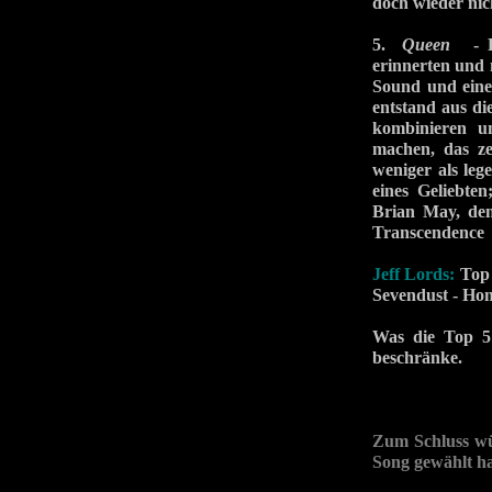
doch wieder nich
5.
Queen
- Di
erinnerten und 
Sound und eine
entstand aus d
kombinieren un
machen, das zei
weniger als leg
eines Geliebten
Brian May, dem
Transcendence n
Jeff Lords:
Top 
Sevendust - Ho
Was die Top 5 
beschränke.
Zum Schluss wü
Song gewählt ha