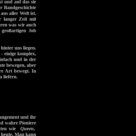
t und auf das sie
er Bandgeschichte
us aller Welt ist.
 langer Zeit mit
eren was wir auch
 großartigen Job
inter uns liegen.
 - einige komplex,
einfach und in der
ute bewegen, aber
re Art bewegt. In
 liefern.
rangement und ihr
nd wahre Pioniere
chten wie
Queen
,
is heute. Man kann