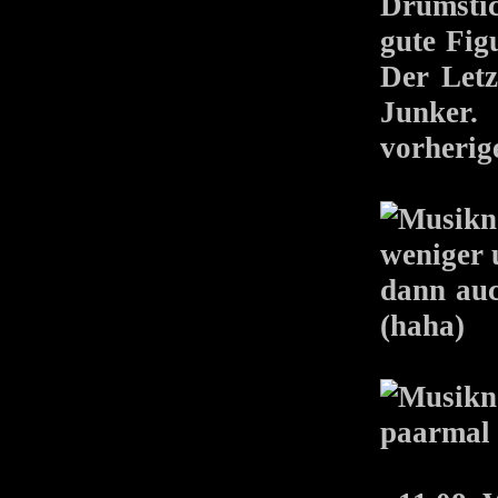
Drumstic
gute Fig
Der Letz
Junker
vorherig
weniger 
dann auc
(haha)
paarmal 