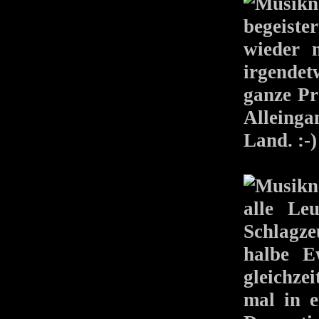
begeiste
wieder 
irgendet
ganze Pr
Alleing
Land. :-)
alle Le
Schlagz
halbe E
gleichze
mal in e