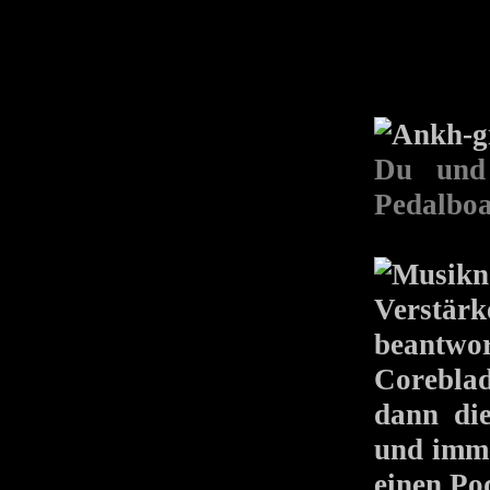
Du und 
Pedalbo
Verstärk
beantwor
Coreblad
dann di
und imme
einen Po