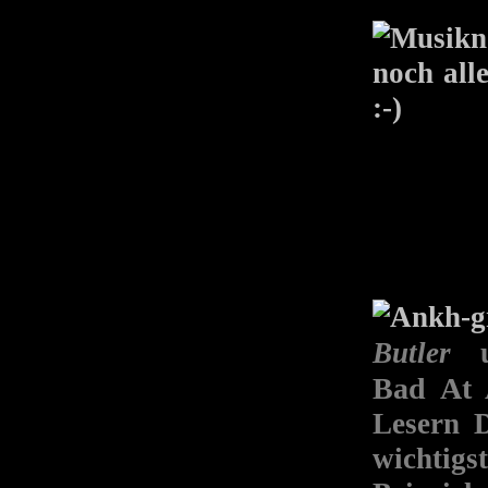
noch all
:-)
Butler
un
Bad At 
Lesern D
wichtigs