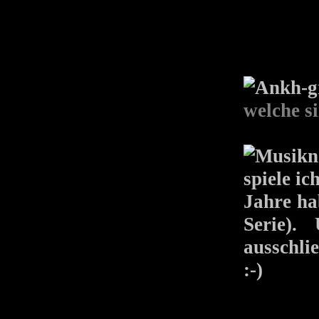
welche s
spiele ic
Jahre ha
Serie).
ausschli
:-)