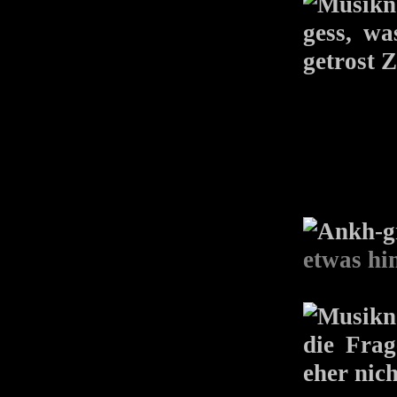
gess, w
getrost 
etwas hi
die Frag
eher nicht