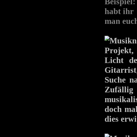
Beispiel
habt ih
man euch
Projekt,
Licht d
Gitarris
Suche n
Zufälli
musikali
doch mal
dies erwi