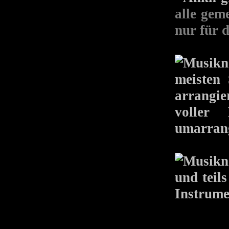
alle gem
nur für 
meisten 
arrangi
voller
umarrangi
und teil
Instrume