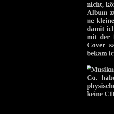
nicht, k
Album z
ne klein
damit ic
mit der 
Cover sa
bekam ic
Co. hab
physisch
keine CD