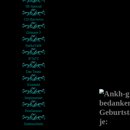
bedanken
Geburts
je: