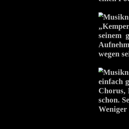
„Kemper
seinem g
Aufnehme
wegen se
einfach g
Chorus, 
schon. S
Weniger i