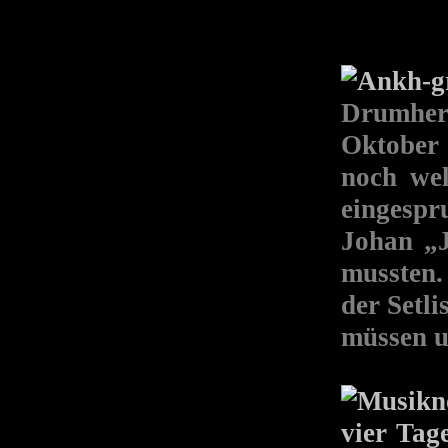
Drumher
Oktober 
noch wel
eingespr
Johan „J
mussten.
der Setli
müssen u
vier Tag