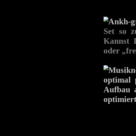
Set so z
Kannst D
oder „fr
optimal 
Aufbau a
optimier