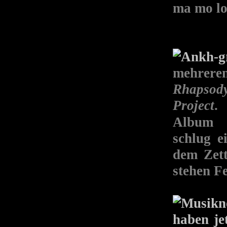
ma mo lo
mehrere
Rhapsod
Project
Albu
schlug e
dem Zett
stehen F
haben je