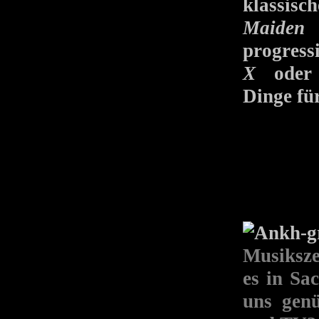
klassisc
Maiden
e
progres
X
ode
Dinge fü
Musiksze
es in Sa
uns genü