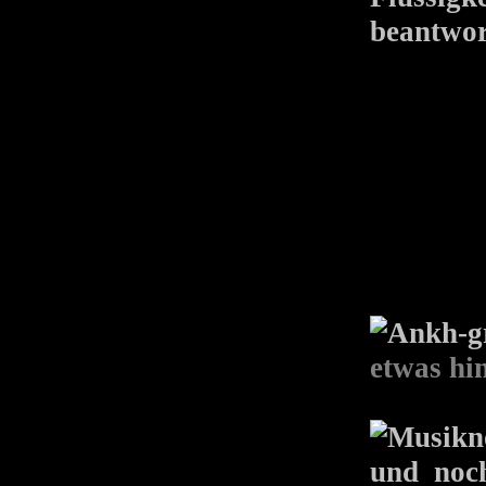
beantwor
etwas hi
und noc