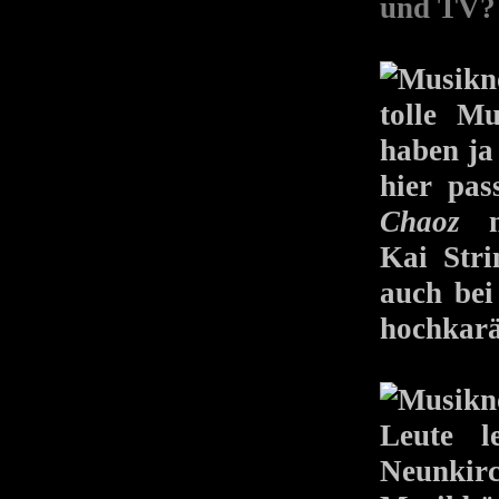
und TV?
tolle M
haben ja 
hier pa
Chaoz
mi
Kai Stri
auch b
hochkarä
Leute l
Neunki