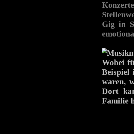
Konzert
Stellenw
Gig in S
emotiona
Wobei fü
Beispiel
waren, w
Dort ka
Familie h