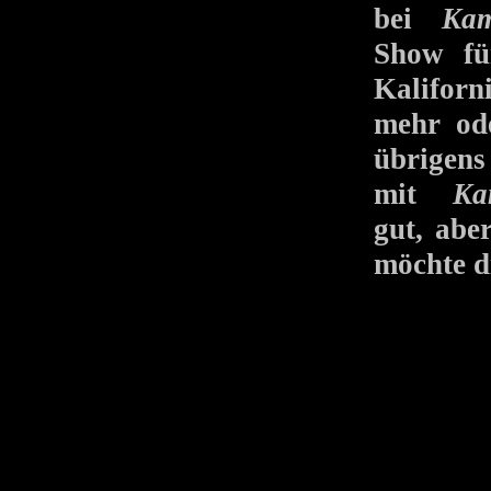
bei
Kam
Show
Kalifor
mehr ode
übrigens
mit
Ka
gut, abe
möchte d