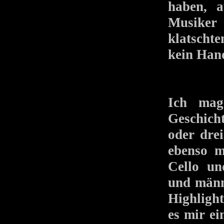
haben, a
Musiker
klatscht
kein Han
Ich mag 
Geschicht
oder dre
ebenso m
Cello un
und männl
Highlight
es mir ei