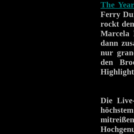
The Year
Ferry Dui
rockt den
Marcela 
dann zus
nur gran
den Broe
Highlight
Die Live
höchste
mitreiße
Hochgenu