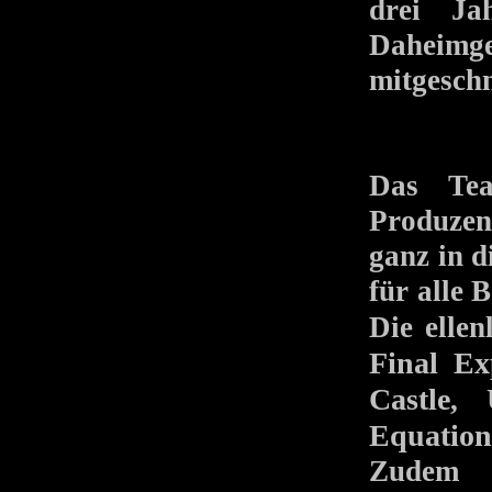
drei Ja
Daheim
mitgeschn
Das Te
Produzen
ganz in d
für alle 
Die elle
Final Ex
Castle
,
Equation
Zudem 