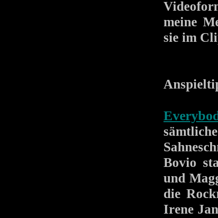
Videofor
meine Me
sie im Cl
Anspielti
Everybod
sämtlich
Sahnesch
Bovio s
und Magg
die Rock
Irene Ja