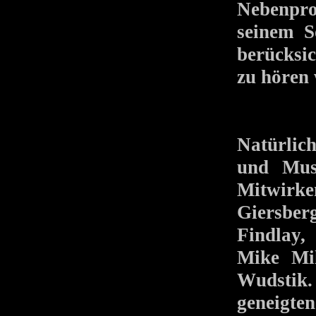
Nebenpr
seinem S
berücksic
zu hören 
Natürlic
und Mus
Mitwirke
Giersber
Findlay,
Mike Mi
Wudstik. 
geneigten