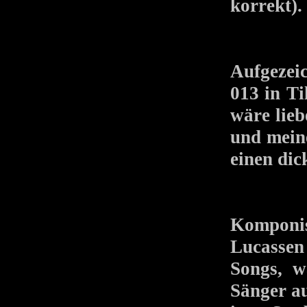
korrekt).
Aufgezei
013 in Ti
wäre lieb
und mein
einen dic
Komponis
Lucassen
Songs, w
Sänger au