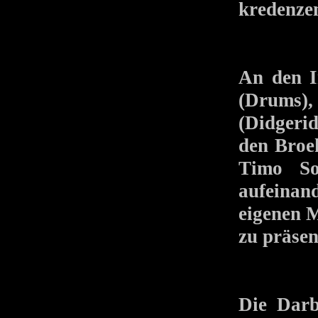
kredenzen
An den I
(Drums),
(Didgerid
den Broe
Timo So
aufeinand
eigenen 
zu präsen
Die Darb