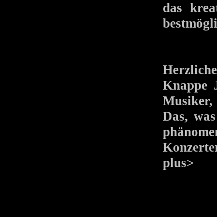
das krea
bestmögli
Herzlich
Knappe J
Musiker, 
Das, was 
phänomen
Konzerte
plus>