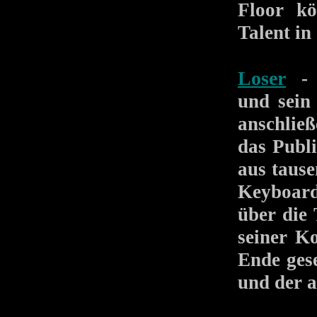
Floor kö
Talent in
Loser
- i
und sein
anschließ
das Publi
aus tause
Keyboarde
über die 
seiner Ko
Ende ges
und der a