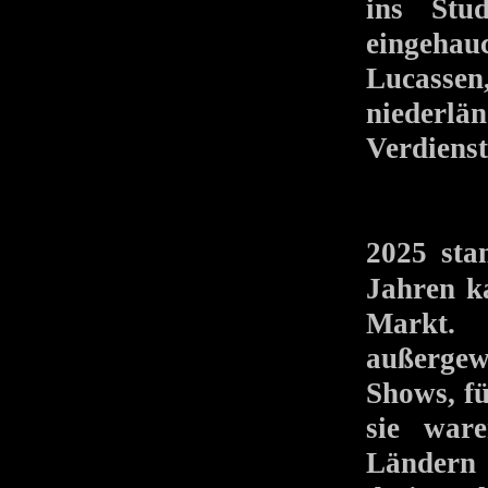
ins Stu
eingehau
Lucasse
niederlän
Verdienst
2025 sta
Jahren 
Markt.
außergew
Shows, fü
sie war
Ländern 