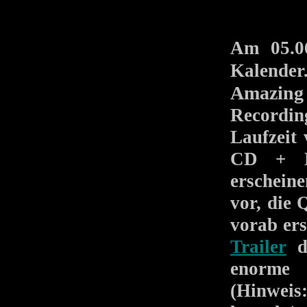
Am 05.06
Kalender
Amazing
Recording
Laufzeit
CD + DV
erschein
vor, die 
vorab ers
Trailer
da
enorme 
(Hinweis: